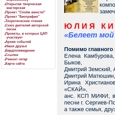
компо
Открытая творческая
мастерская
замеч
Проект "Споём вместе!"
Проект "Биография"
Теоретические чтения
Ю Л И Я К И
Союз деятелей авторской
песни
«Белеет мой
Проекты, в которых ЦАП
участвует
Архив событий
Наши друзья
Помимо главного 
Бардтелевидение
Елена Камбурова,
Ссылки
Ремонт гитар
Быков,
Карта сайта
Дмитрий Земский, 
Дмитрий Матюшин, 
Ирина Христианов
«СКАЙ»,
анс. КСП МИФИ, в
песни г. Сергиев-П
а также семья, др