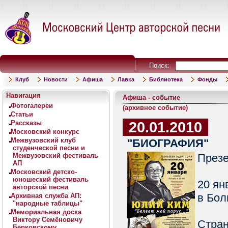
Поиск:
Клуб
Новости
Афиша
Лавка
Библиотека
Фонды
Навигация
Афиша - событие
Фотогалереи
(архивное событие)
Статьи
20.01.2010
Рассказы
Московский конкурс
Межвузовский клуб
"БИОГРАФИЯ"
студенческой песни и
Межвузовский фестиваль
Презе
АП
Московский детско-
юношеский фестиваль
20 ян
авторской песни
в Бол
Архивная служба АП:
"народные таблицы"
Мемориальная доска
Виктору Семёновичу
Стра
Берковскому