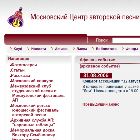
Поиск:
Клуб
Новости
Афиша
Лавка
Библиотека
Фонды
Навигация
Афиша - событие
Фотогалереи
(архивное событие)
Статьи
31.08.2006
Рассказы
Московский конкурс
Концерт ассоциации "32 авгус
Межвузовский клуб
В концерте принимают участие ч
студенческой песни и
"Дом". Начало концерта в 19:00
Межвузовский фестиваль
АП
Предыдущий анонс
Московский детско-
юношеский фестиваль
авторской песни
Архивная служба АП:
"народные таблицы"
Мемориальная доска
Виктору Семёновичу
Берковскому