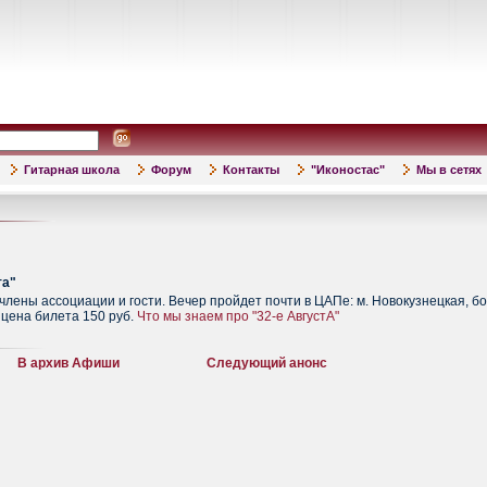
Гитарная школа
Форум
Контакты
"Иконостас"
Мы в сетях
та"
лены ассоциации и гости. Вечер пройдет почти в ЦАПе: м. Новокузнецкая, бол
, цена билета 150 руб.
Что мы знаем про "32-е АвгустА"
В архив Афиши
Следующий анонс