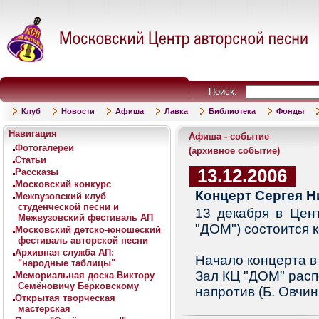
Поиск:
Клуб
Новости
Афиша
Лавка
Библиотека
Фонды
Навигация
Афиша - событие
Фотогалереи
(архивное событие)
Статьи
13.12.2006
Рассказы
Московский конкурс
Концерт Сергея Н
Межвузовский клуб
студенческой песни и
13 декабря в Цент
Межвузовский фестиваль АП
"ДОМ") состоится 
Московский детско-юношеский
фестиваль авторской песни
Архивная служба АП:
Начало концерта в 
"народные таблицы"
Зал КЦ "ДОМ" расп
Мемориальная доска Виктору
Семёновичу Берковскому
напротив (Б. Овчин
Открытая творческая
мастерская