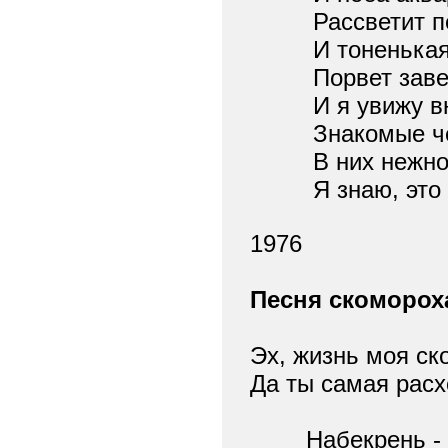
Рассветит пер
И тоненькая 
Порвет завесу
И я увижу вн
Знакомые че
В них нежност
Я знаю, это -
1976
Песня скоморох
Эх, жизнь моя с
Да ты самая рас
Набекрень - к