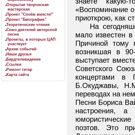
знаете какую-
Открытая творческая
«Воспоминание о
мастерская
Проект "Споём вместе!"
приоткрою, как с
Проект "Биография"
Теоретические чтения
На сегодняш
Союз деятелей авторской
мало известен в 
песни
Проекты, в которых ЦАП
Причиной тому г
участвует
Архив событий
возникшая в 90
Наши друзья
выступает вместе
Бардтелевидение
Ссылки
Советского Союз
Ремонт гитар
Карта сайта
концертами в 
Б.Окуджавы, Н.
переводах на нем
Песни Бориса Вай
настроения, а 
юмористические
поэтов. Это пр