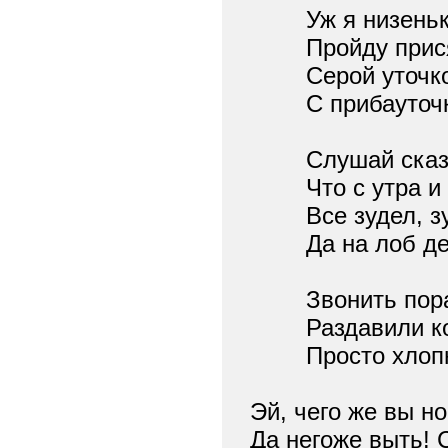
Уж я низеньк
Пройду прися
Серой уточк
С прибауточк
Слушай сказ п
Что с утра и д
Все зудел, зуд
Да на лоб дет
Звонить пора
Раздавили ко
Просто хлопнул
Эй, чего же вы н
Да негоже выть!