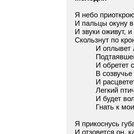
Я небо приоткрою
И пальцы окуну в
И звуки оживут, 
Скользнут по кро
И оплывет л
Подтаявшей 
И обретет ст
В созвучье го
И расцветет 
Легкий птичи
И будет волн
Гнать к моим
Я прикоснусь губ
И отзовется он, к