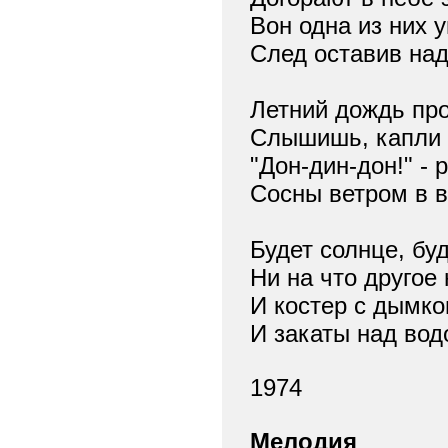
Вон одна из них 
След оставив на
Летний дождь про
Слышишь, капли к
"Дон-дин-дон!" - 
Сосны ветром в в
Будет солнце, бу
Ни на что другое
И костер с дымк
И закаты над вод
1974
Мелодия