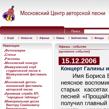
Поиск:
Клуб
Новости
Афиша
Лавка
Библиотека
Фонды
Навигация
Афиша - событие
Фотогалереи
(архивное событие)
Статьи
15.12.2006
Рассказы
Московский конкурс
Межвузовский клуб
Концерт Галины и
студенческой песни и
Межвузовский фестиваль
Имя Бориса В
АП
неясное воспомин
Московский детско-
юношеский фестиваль
старых кассета
авторской песни
Архивная служба АП:
песней «Прощай
"народные таблицы"
Мемориальная доска
получил главный 
Виктору Семёновичу
Берковскому