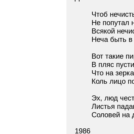
Чтоб нечистый
Не попутал н
Всякой нечис
Неча быть в ч
Вот такие пир
В пляс пустили
Что на зеркал
Коль лицо пор
Эх, люд чест
Листья падают
Соловей на дуб
1986