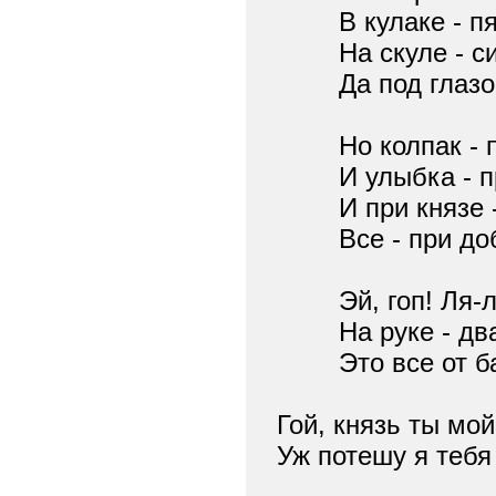
В кулаке - пя
На скуле - си
Да под глазом 
Но колпак - п
И улыбка - пр
И при князе - 
Все - при добр
Эй, гоп! Ля-л
На руке - два
Это все от бала
Гой, князь ты мой,
Уж потешу я тебя