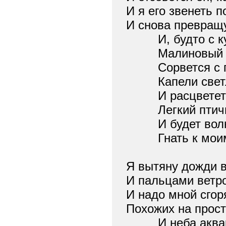
И я его звенеть п
И снова превращу
И, будто с ку
Малиновый т
Сорвется с п
Капели светл
И расцветет 
Легкий птичий
И будет волн
Гнать к моим 
Я вытяну дожди в
И пальцами ветро
И надо мной сгор
Похожих на прос
И неба аква