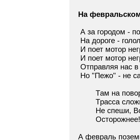
На февральско
А за городом - п
На дороге - голо
И поет мотор нег
И поет мотор нег
Отправляя нас в 
Но "Пежо" - не с
Там на поворо
Трасса сложн
Не спеши, Во
Осторожнее
А февраль поземк