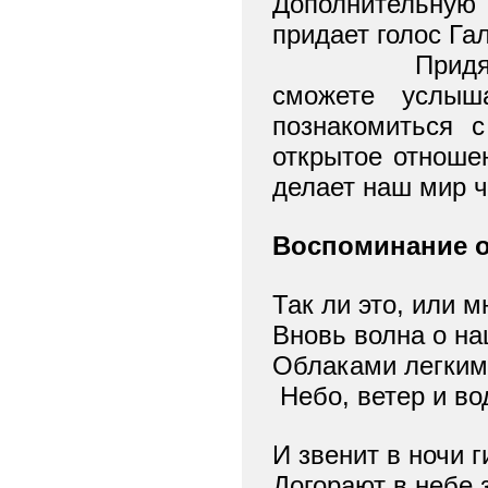
Дополнительную
придает голос Га
Придя
сможете услыш
познакомиться 
открытое отноше
делает наш мир ч
Воспоминание о
Так ли это, или 
Вновь волна о на
Облаками легким
Небо, ветер и во
И звенит в ночи г
Догорают в небе 