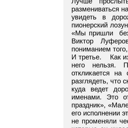
Лучше прослыт
размениваться на
увидеть в доро
пионерский лозун
«Мы пришли
бе
Виктор Луферо
пониманием того,
И третье.
Как и
него нельзя. 
откликается на 
разглядеть, что 
куда ведет дор
именами. Это о
праздник», «Мале
его исполнении эт
не променяли чес