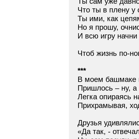
Ты сам уже давн
Что ты в плену у
Ты ими, как цепям
Но я прошу, очни
И всю игру начни
Чтоб жизнь по-но
***
В моем башмаке 
Пришлось – ну, а
Легка опираясь н
Прихрамывая, хо
Друзья удивлялис
«Да так, - отвечал