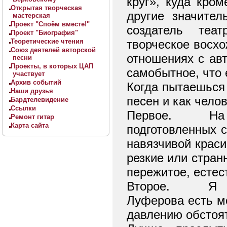
круг», куда кром
Открытая творческая
другие значите
мастерская
Проект "Споём вместе!"
создатель теат
Проект "Биография"
Теоретические чтения
творческое восхо
Союз деятелей авторской
отношениях с авт
песни
Проекты, в которых ЦАП
самобытное, что 
участвует
Архив событий
Когда пытаешься 
Наши друзья
песен и как чело
Бардтелевидение
Ссылки
Первое.
На
Ремонт гитар
Карта сайта
подготовленных с
навязчивой краси
резкие или стран
пережитое, естес
Второе.
Я 
Луферова есть мо
давлению обстоят