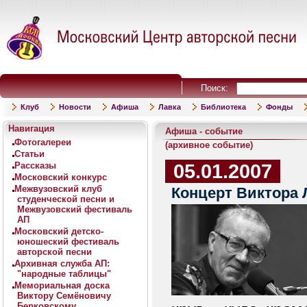
Поиск:
Клуб
Новости
Афиша
Лавка
Библиотека
Фонды
Навигация
Афиша - событие
Фотогалереи
(архивное событие)
Статьи
05.01.2007
Рассказы
Московский конкурс
Межвузовский клуб
Концерт Виктора
студенческой песни и
Межвузовский фестиваль
АП
Московский детско-
юношеский фестиваль
авторской песни
Архивная служба АП:
"народные таблицы"
Мемориальная доска
Виктору Семёновичу
Берковскому