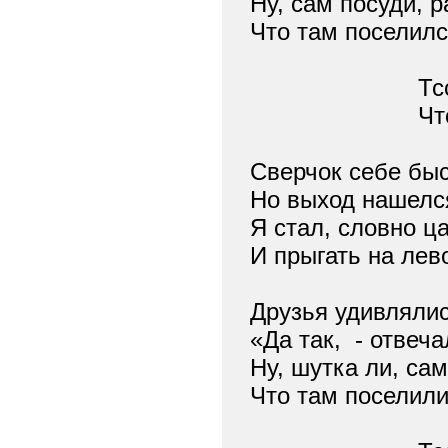
Ну, сам посуди, р
Что там поселилс
Тс
Чт
Сверчок себе быс
Но выход нашелся
Я стал, словно ц
И прыгать на лево
Друзья удивлялис
«Да так,
- отвеча
Ну, шутка ли, сам
Что там поселили