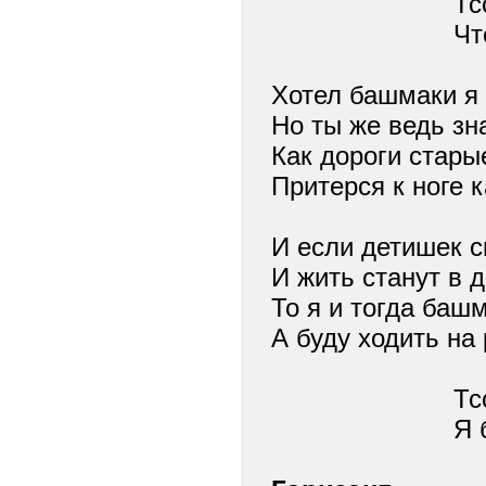
Тс
Чт
Хотел башмаки я 
Но ты же ведь зн
Как дороги стары
Притерся к ноге 
И если детишек с
И жить станут в 
То я и тогда баш
А буду ходить на 
Тс
Я 