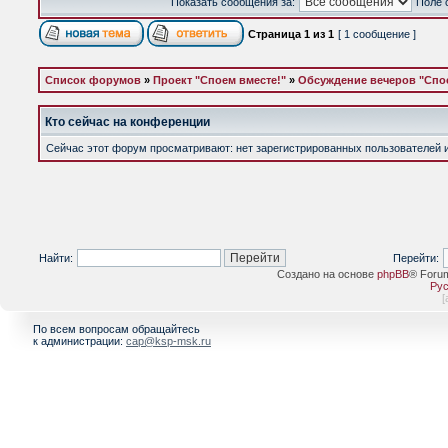
Показать сообщения за:
Поле 
Страница
1
из
1
[ 1 сообщение ]
Список форумов
»
Проект "Споем вместе!"
»
Обсуждение вечеров "Спое
Кто сейчас на конференции
Сейчас этот форум просматривают: нет зарегистрированных пользователей и 
Найти:
Перейти:
Создано на основе
phpBB
® Foru
Рус
[
По всем вопросам обращайтесь
к администрации:
cap@ksp-msk.ru