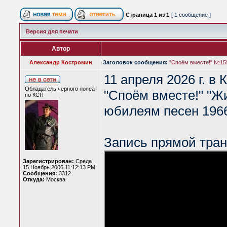
Страница
1
из
1
[ 1 сообщение ]
Версия для печати
Автор
Александр Костромин
Заголовок сообщения:
"Споём вместе!" №159
11 апреля 2026 г. в
Обладатель черного пояса
"Споём вместе!" "Ж
по КСП
юбилеям песен 1966
Запись прямой тран
Зарегистрирован:
Среда
15 Ноябрь 2006 11:12:13 PM
Сообщения:
3312
Откуда:
Москва