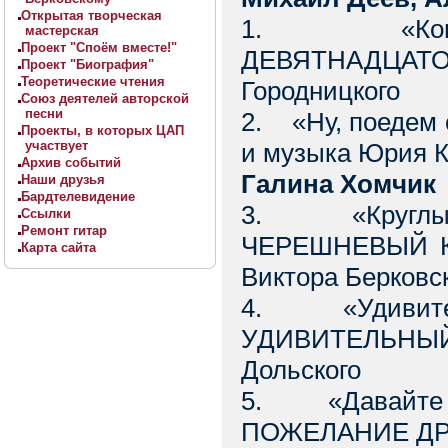
Открытая творческая
1. «Когда 
мастерская
Проект "Споём вместе!"
ДЕВЯТНАДЦАТО
Проект "Биография"
Теоретические чтения
Городницкого
Союз деятелей авторской
песни
2. «Ну, поедем 
Проекты, в которых ЦАП
участвует
и музыка Юрия 
Архив событий
Галина Хомчик
Наши друзья
Бардтелевидение
3. «Круглы у
Ссылки
Ремонт гитар
ЧЕРЕШНЕВЫЙ КЛ
Карта сайта
Виктора Берковс
4. «Удивител
УДИВИТЕЛЬНЫЙ
Дольского
5. «Давайте в
ПОЖЕЛАНИЕ ДРУ