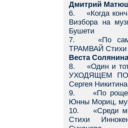
Дмитрий Матю
6. «Когда конч
Визбора на муз
Бушети
7. «По само
ТРАМВАЙ Стихи 
Веста Солянин
8. «Один и тот
УХОДЯЩЕМ ПОЕЗ
Сергея Никитин
9. «По роще 
Юнны Мориц, му
10. «Среди ми
Стихи Инноке