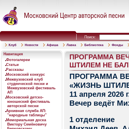
Поиск:
Клуб
Новости
Афиша
Лавка
Библиотека
Фонды
Навигация
ПРОГРАММА ВЕЧ
Фотогалереи
ШТИЛЕМ НЕ БАЛУЕТ
Статьи
Рассказы
ПРОГРАММА ВЕ
Московский конкурс
Межвузовский клуб
«ЖИЗНЬ ШТИЛЕМ
студенческой песни и
Межвузовский фестиваль
11 апреля 2026 
АП
Московский детско-
Вечер ведёт Ми
юношеский фестиваль
авторской песни
Архивная служба АП:
"народные таблицы"
1 отделение
Мемориальная доска
Виктору Семёновичу
Михаил Деев, А
Берковскому