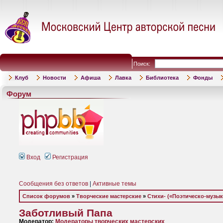
Поиск:
Клуб
Новости
Афиша
Лавка
Библиотека
Фонды
Форум
Вход
Регистрация
Сообщения без ответов
|
Активные темы
Список форумов
»
Творческие мастерские
»
Стихи- («Поэтическо-музы
Заботливый Папа
Модератор:
Модераторы творческих мастерских