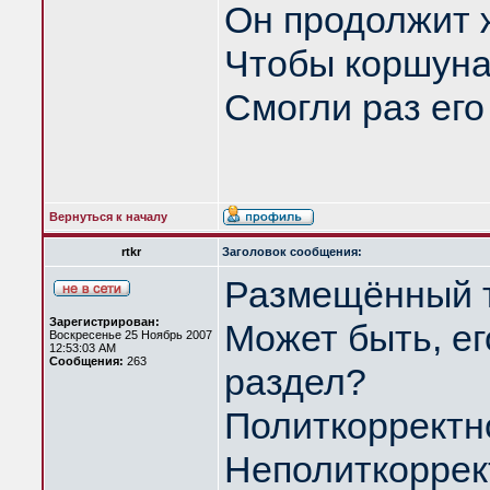
Он продолжит 
Чтобы коршуна
Смогли раз его
Вернуться к началу
rtkr
Заголовок сообщения:
Размещённый т
Зарегистрирован:
Может быть, ег
Воскресенье 25 Ноябрь 2007
12:53:03 AM
Сообщения:
263
раздел?
Политкорректно
Неполиткоррект