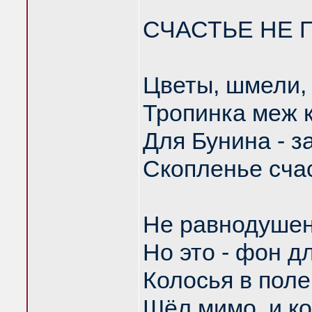
СЧАСТЬЕ НЕ 
Цветы, шмели, 
Тропинка меж к
Для Бунина - з
Скопленье счас
Не равнодушен 
Но это - фон д
Колосья в поле
Шёл мимо, и ко