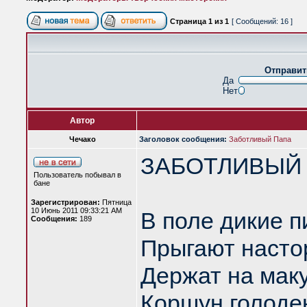
Страница
1
из
1
[ Сообщений: 16 ]
Отправит
Да
Нет
Автор
Чечако
Заголовок сообщения:
Заботливый Папа
ЗАБОТЛИВЫЙ П
Пользователь побывал в
бане
Зарегистрирован:
Пятница
10 Июнь 2011 09:33:21 AM
В поле дикие 
Сообщения:
189
Прыгают насто
Держат на мак
Коршун голоде