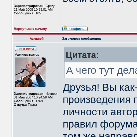
Зарегистрирован:
Среда
21 Май 2008 10:33:01 AM
Сообщения:
185
Вернуться к началу
Алексей
Заголовок сообщения:
Цитата:
Администратор
А чего тут де
Друзья! Вы как
Зарегистрирован:
Четверг
произведения 
31 Май 2007 10:24:58 AM
Сообщения:
1769
Откуда:
Прага
личности авто
правил форума
том же направ