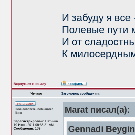
И забуду я все
Полевые пути м
И от сладостны
К милосердным
Вернуться к началу
Чечако
Заголовок сообщения:
Marat писал(а):
Пользователь побывал в
бане
Зарегистрирован:
Пятница
10 Июнь 2011 09:33:21 AM
Gennadi Beygin
Сообщения:
189