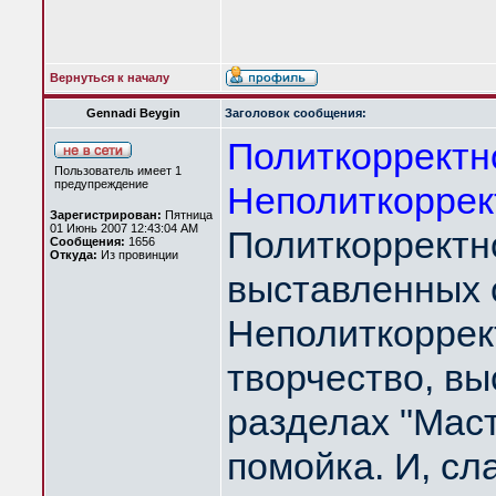
Вернуться к началу
Gennadi Beygin
Заголовок сообщения:
Политкорректно
Пользователь имеет 1
предупреждение
Неполиткоррект
Зарегистрирован:
Пятница
01 Июнь 2007 12:43:04 AM
Политкорректн
Сообщения:
1656
Откуда:
Из провинции
выставленных с
Неполиткоррек
творчество, вы
разделах "Маст
помойка. И, сла