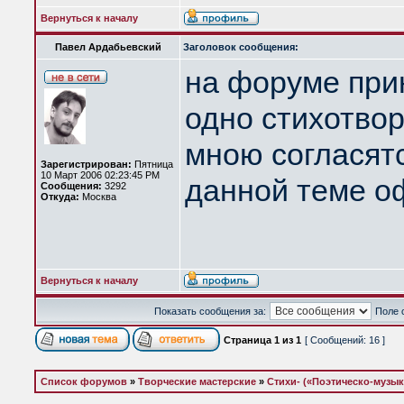
Вернуться к началу
Павел Ардабьевский
Заголовок сообщения:
на форуме при
одно стихотво
мною согласятс
Зарегистрирован:
Пятница
10 Март 2006 02:23:45 PM
данной теме о
Сообщения:
3292
Откуда:
Москва
Вернуться к началу
Показать сообщения за:
Поле 
Страница
1
из
1
[ Сообщений: 16 ]
Список форумов
»
Творческие мастерские
»
Стихи- («Поэтическо-музы