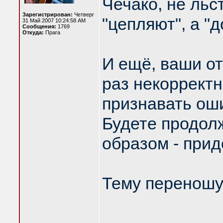
Чечако, не льс
Зарегистрирован:
Четверг
"цепляют", а "
31 Май 2007 10:24:58 AM
Сообщения:
1769
Откуда:
Прага
И ещё, ваши от
раз некоррект
признавать оши
Будете продол
образом - прид
Тему переношу 