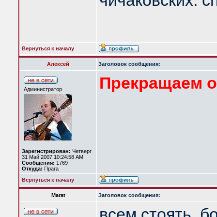
чичаковских: с
Вернуться к началу
Алексей
Заголовок сообщения:
Прекращаем 
Администратор
Зарегистрирован:
Четверг
31 Май 2007 10:24:58 AM
Сообщения:
1769
Откуда:
Прага
Вернуться к началу
Marat
Заголовок сообщения:
всем стоять, б