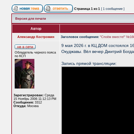
Страница
1
из
1
[ 1 сообщение ]
Версия для печати
Автор
Александр Костромин
Заголовок сообщения:
"Споём вместе!" №16
9 мая 2026 г. в КЦ ДОМ состоялся 1
Окуджавы. Вёл вечер Дмитрий Богд
Обладатель черного пояса
по КСП
Запись прямой трансляции:
Зарегистрирован:
Среда
15 Ноябрь 2006 11:12:13 PM
Сообщения:
3312
Откуда:
Москва