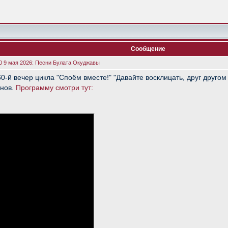
Сообщение
0 9 мая 2026: Песни Булата Окуджавы
60-й вечер цикла "Споём вместе!" "Давайте восклицать, друг друг
анов.
Программу смотри тут: