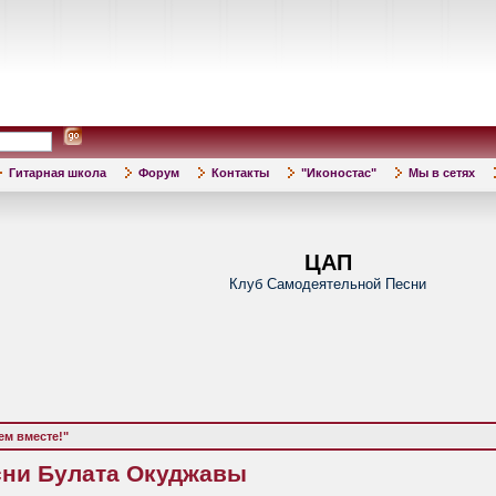
Гитарная школа
Форум
Контакты
"Иконостас"
Мы в сетях
ЦАП
Клуб Самодеятельной Песни
м вместе!"
есни Булата Окуджавы