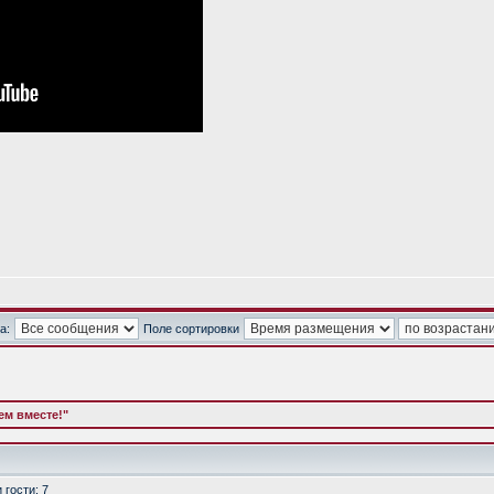
а:
Поле сортировки
м вместе!"
гости: 7