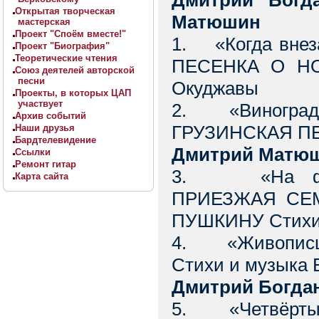
Дмитрий Богда
Открытая творческая
Матюшин
мастерская
Проект "Споём вместе!"
1. «Когда внез
Проект "Биография"
Теоретические чтения
ПЕСЕНКА О НО
Союз деятелей авторской
песни
Окуджавы
Проекты, в которых ЦАП
участвует
2. «Виноградн
Архив событий
ГРУЗИНСКАЯ ПЕС
Наши друзья
Бардтелевидение
Дмитрий Матю
Ссылки
Ремонт гитар
3. «На фоне
Карта сайта
ПРИЕЗЖАЯ СЕ
ПУШКИНУ Стихи 
4. «Живописц
Стихи и музыка 
Дмитрий Богда
5. «Четвёрты