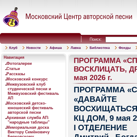
Поиск:
Клуб
Новости
Афиша
Лавка
Библиотека
Фонды
Навигация
ПРОГРАММА «СП
Фотогалереи
ВОСКЛИЦАТЬ, Д
Статьи
Рассказы
мая 2026 г.
Московский конкурс
Межвузовский клуб
ПРОГРАММА «С
студенческой песни и
Межвузовский фестиваль
«ДАВАЙТЕ
АП
Московский детско-
ВОСХИЩАТЬСЯ
юношеский фестиваль
авторской песни
КЦ ДОМ, 9 мая 20
Архивная служба АП:
"народные таблицы"
I ОТДЕЛЕНИЕ
Мемориальная доска
Виктору Семёновичу
Берковскому