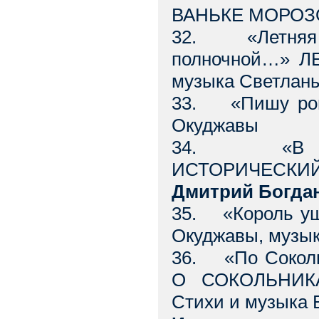
ВАНЬКЕ МОРОЗОВ
32. «Летняя б
полночной…» Л
музыка Светлан
33. «Пишу рома
Окуджавы
34. «В скл
ИСТОРИЧЕСКИЙ 
Дмитрий Богда
35. «Король уш
Окуджавы, музы
36. «По Соколь
О СОКОЛЬНИКА
Стихи и музыка 