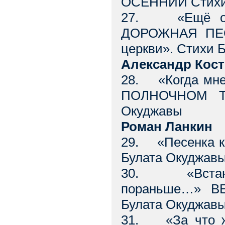
ОСЕННИЙ Стихи 
27. «Ещё он 
ДОРОЖНАЯ ПЕС
церкви». Стихи 
Александр Кос
28. «Когда мне
ПОЛНОЧНОМ ТР
Окуджавы
Роман Ланкин
29. «Песенка к
Булата Окуджав
30. «Встань 
пораньше…» В
Булата Окуджав
31. «За что ж