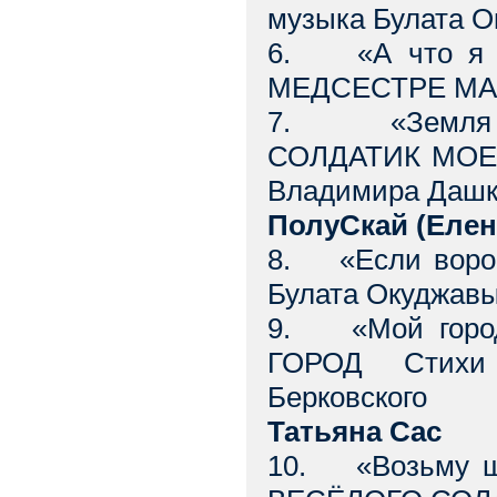
музыка Булата 
6. «А что я 
МЕДСЕСТРЕ МАРИ
7. «Земля г
СОЛДАТИК МОЕГ
Владимира Дашк
ПолуСкай (Елен
8. «Если воро
Булата Окуджав
9. «Мой город 
ГОРОД Стихи 
Берковского
Татьяна Сас
10. «Возьму ш