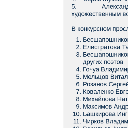
5. Александр 
художественным в
В конкурсном прос
Бесшапошников
Елистратова Та
Бесшапошников
других поэтов
Гочуа Владимир
Мельцов Витал
Розанов Сергей
Коваленко Евге
Михайлова Нат
Максимов Андр
Башкирова Инга
Чирков Владим