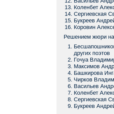
Васильев Андр
Коленбет Алекс
Сергиевская Св
Букреев Андрей
Коровин Алексе
Решением жюри на 
Бесшапошников
других поэтов
Гочуа Владимир
Максимов Андр
Башкирова Инга
Чирков Владим
Васильев Андр
Коленбет Алекс
Сергиевская Св
Букреев Андрей