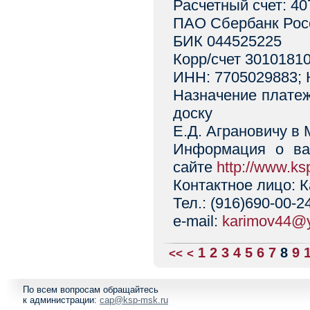
Расчетный счет: 4
ПАО Сбербанк Росс
БИК 044525225
Корр/счет 3010181
ИНН: 7705029883; 
Назначение плате
доску
Е.Д. Аграновичу в 
Информация о ва
сайте
http://www.ks
Контактное лицо: 
Тел.: (916)690-00-2
e-mail:
karimov44@y
1
2
3
4
5
6
7
8
9
<<
<
По всем вопросам обращайтесь
к администрации:
cap@ksp-msk.ru