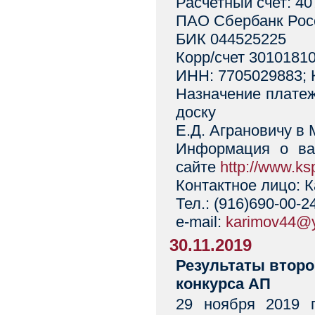
Расчетный счет: 4
ПАО Сбербанк Росс
БИК 044525225
Корр/счет 3010181
ИНН: 7705029883; 
Назначение плате
доску
Е.Д. Аграновичу в 
Информация о ва
сайте
http://www.ks
Контактное лицо: 
Тел.: (916)690-00-2
e-mail:
karimov44@y
30.11.2019
Результаты второ
конкурса АП
29 ноября 2019 г