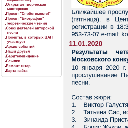
Открытая творческая
мастерская
Ближайшее прослу
Проект "Споём вместе!"
(пятница), в Цен
Проект "Биография"
Теоретические чтения
регистрации в 18:3
Союз деятелей авторской
песни
953-73-07 e-mail: 
Проекты, в которых ЦАП
участвует
11.01.2020
Архив событий
Результаты че
Наши друзья
Бардтелевидение
Московского конк
Ссылки
Ремонт гитар
10 января 2020 г.
Карта сайта
прослушивание Пе
песни.
Состав жюри:
1. Виктор Галустя
2. Татьяна Сас, и
3. Зинаида Приста
4. Борис Жуков, 