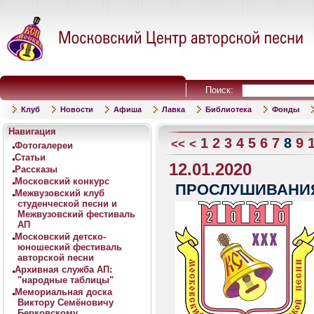
Поиск:
Клуб
Новости
Афиша
Лавка
Библиотека
Фонды
Навигация
1
2
3
4
5
6
7
8
9
<<
<
Фотогалереи
Статьи
12.01.2020
Рассказы
Московский конкурс
ПРОСЛУШИВАНИЯ I
Межвузовский клуб
студенческой песни и
Межвузовский фестиваль
АП
Московский детско-
юношеский фестиваль
авторской песни
Архивная служба АП:
"народные таблицы"
Мемориальная доска
Виктору Семёновичу
Берковскому