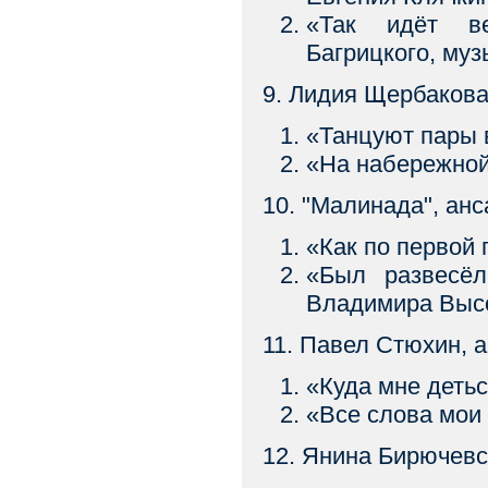
«Так идёт в
Багрицкого, му
9. Лидия Щербакова
«Танцуют пары
«На набережно
10. "Малинада", ан
«Как по первой
«Был развесё
Владимира Выс
11. Павел Стюхин, а
«Куда мне детьс
«Все слова мо
12. Янина Бирючевс