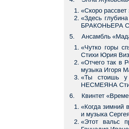
«Скоро рассвет
«Здесь глубин
БРАКОНЬЕРА Ст
5. Ансамбль «Мада
«Чутко горы с
Стихи Юрия Ви
«Отчего так в 
музыка Игоря М
«Ты стоишь у
НЕСМЕЯНА Стихи
6. Квинтет «Време
«Когда зимний
и музыка Серге
«Этот вальс 