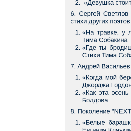
«Девушка стои
6. Сергей Светлов
стихи других поэтов
«На травке, у
Тима Собакина
«Где ты брод
Стихи Тима Соб
7. Андрей Васильев,
«Когда мой б
Джорджа Гордо
«Как эта осен
Болдова
8. Поколение "NEXT
«Белые барашк
Евгения Клячки