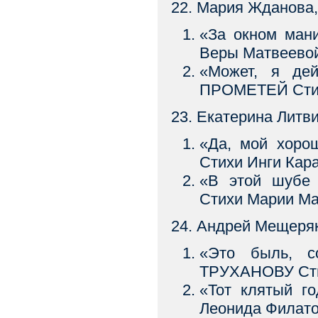
22. Мария Жданова,
«За окном ман
Веры Матвеево
«Может, я де
ПРОМЕТЕЙ Стих
23. Екатерина Литви
«Да, мой хоро
Стихи Инги Кар
«В этой шубе
Стихи Марии М
24. Андрей Мещеряк
«Это быль, 
ТРУХАНОВУ Сти
«Тот клятый г
Леонида Филат