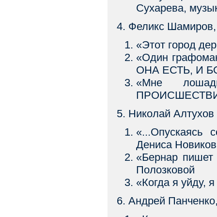
Сухарева, музы
4. Феликс Шамиров,
«Этот город дер
«Один графома
ОНА ЕСТЬ, И Б
«Мне лошад
ПРОИСШЕСТВИЕ
5. Николай Алтухов
«...Опускаясь
Дениса Новико
«Бернар пишет 
Полозковой
«Когда я уйду, 
6. Андрей Панченко