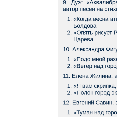
9. Дуэт «Аквалибр
автор песен на сти
«Когда весна в
Болдова
«Опять рисует
Царева
10. Александра Фиг
«Подо мной ра
«Ветер над го
11. Елена Жилина, 
«Я вам скрипк
«Полон город 
12. Евгений Савин,
«Туман над гор