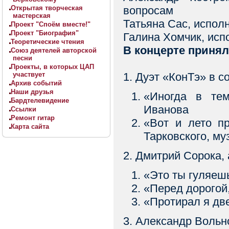
Открытая творческая
вопросам
мастерская
Татьяна Сас, испол
Проект "Споём вместе!"
Проект "Биография"
Галина Хомчик, исп
Теоретические чтения
В концерте принял
Союз деятелей авторской
песни
Проекты, в которых ЦАП
участвует
1. Дуэт «КонТэ» в 
Архив событий
Наши друзья
«Иногда в те
Бардтелевидение
Иванова
Ссылки
Ремонт гитар
«Вот и лето 
Карта сайта
Тарковского, му
2. Дмитрий Сорока,
«Это ты гуляешь
«Перед дорогой,
«Протирал я две
3. Александр Вольн