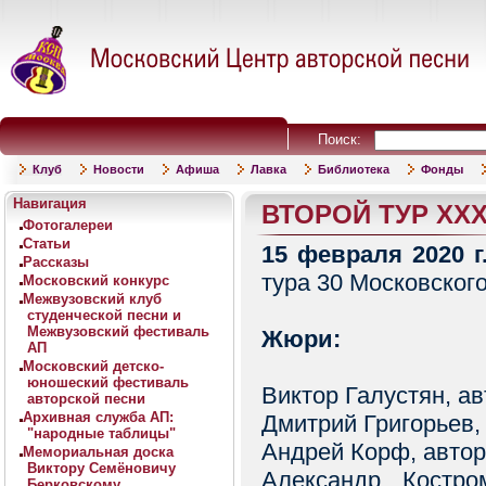
Поиск:
Клуб
Новости
Афиша
Лавка
Библиотека
Фонды
Навигация
ВТОРОЙ ТУР XX
Фотогалереи
Статьи
15 февраля 2020 г
Рассказы
тура 30 Московского
Московский конкурс
Межвузовский клуб
студенческой песни и
Межвузовский фестиваль
Жюри:
АП
Московский детско-
юношеский фестиваль
Виктор Галустян, ав
авторской песни
Архивная служба АП:
Дмитрий Григорьев,
"народные таблицы"
Андрей Корф, автор
Мемориальная доска
Виктору Семёновичу
Александр Костр
Берковскому