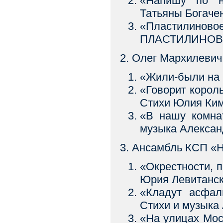
«Напишу по 
Татьяны Богаче
«Пластилин
ПЛАСТИЛИНОВО
2. Олег Мархилевич
«Жили-были на 
«Говорит кор
Стихи Юлия Ким
«В нашу комна
музыка Алексан
3. Ансамбль КСП «
«Окрестности, п
Юрия Левитанск
«Кладут асфа
Стихи и музыка
«На улицах Мо