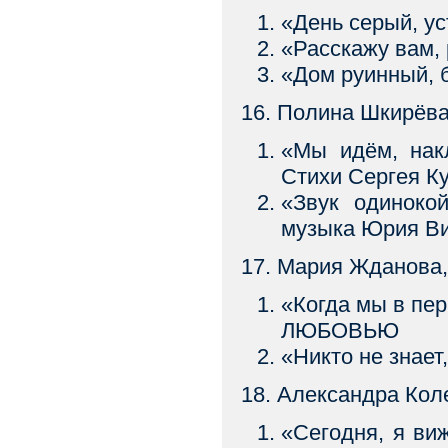
«День серый, у
«Расскажу вам
«Дом руинный, 
16. Полина Шкирёва
«Мы идём, на
Стихи Сергея К
«Звук одинок
музыка Юрия В
17. Мария Жданова,
«Когда мы в п
ЛЮБОВЬЮ
«Никто не знае
18. Александра Коле
«Сегодня, я ви