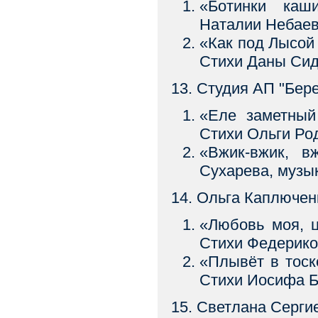
«Ботинки ка
Наталии Небае
«Как под Лысо
Стихи Даны Си
13. Студия АП "Бере
«Еле заметны
Стихи Ольги Ро
«Вжик-вжик, 
Сухарева, музы
14. Ольга Каплюченк
«Любовь моя,
Стихи Федерико
«Плывёт в то
Стихи Иосифа Б
15. Светлана Серги