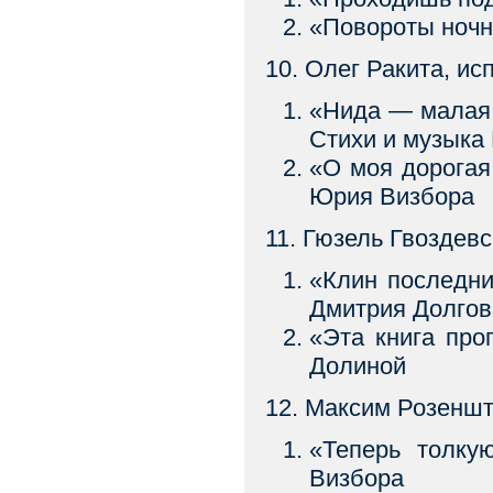
«Повороты ноч
10. Олег Ракита, ис
«Нида — малая
Стихи и музыка
«О моя дорогая
Юрия Визбора
11. Гюзель Гвоздевс
«Клин последн
Дмитрия Долго
«Эта книга про
Долиной
12. Максим Розеншт
«Теперь толку
Визбора