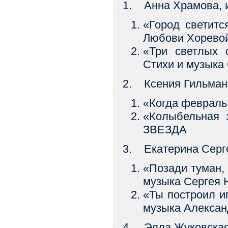
1. Анна Храмова, 
«Город светит
Любови Хорево
«Три светлых
Стихи и музыка
2. Ксения Гильман
«Когда февраль
«Колыбельная
ЗВЕЗДА
3. Екатерина Серг
«Позади туман
музыка Сергея 
«Ты построил 
музыка Алексан
4. Элла Жуковская