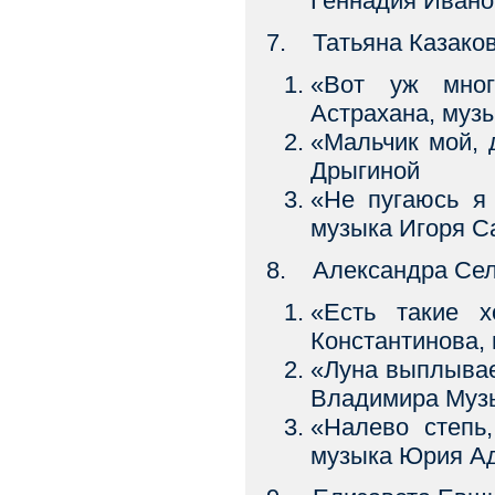
Геннадия Ивано
7. Татьяна Казако
«Вот уж мно
Астрахана, муз
«Мальчик мой, 
Дрыгиной
«Не пугаюсь я
музыка Игоря С
8. Александра Сел
«Есть такие 
Константинова,
«Луна выплыва
Владимира Муз
«Налево степ
музыка Юрия А