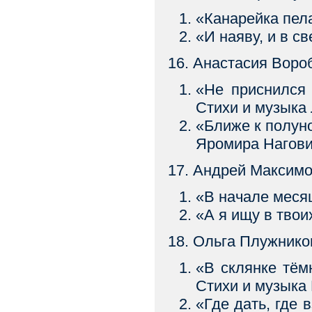
«Канарейка пе
«И наяву, и в
16. Анастасия Воро
«Не приснилс
Стихи и музыка
«Ближе к полуно
Яромира Нагови
17. Андрей Максимо
«В начале меся
«А я ищу в твои
18. Ольга Плужнико
«В склянке т
Стихи и музыка
«Где дать, гд