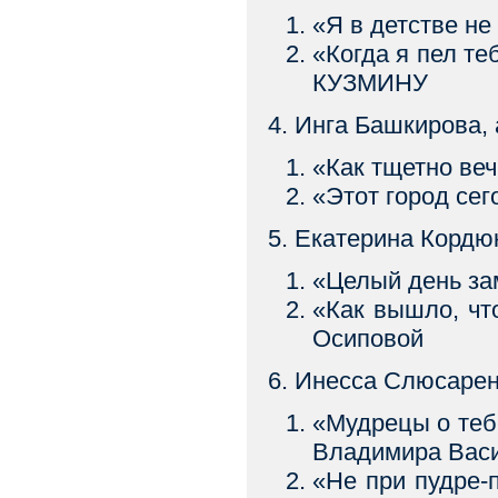
«Я в детстве 
«Когда я пел 
КУЗМИНУ
4. Инга Башкирова,
«Как тщетно в
«Этот город с
5. Екатерина Кордюк
«Целый день зам
«Как вышло, чт
Осиповой
6. Инесса Слюсарен
«Мудрецы о те
Владимира Вас
«Не при пудре