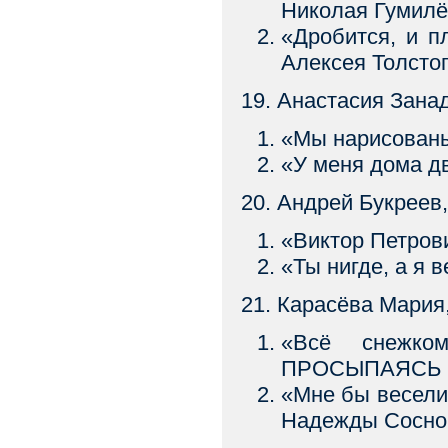
Николая Гумил
«Дробится, и 
Алексея Толсто
19. Анастасия Зана
«Мы нарисован
«У меня дома д
20. Андрей Букреев
«Виктор Петрови
«Ты нигде, а я в
21. Карасёва Мария
«Всё снежк
ПРОСЫПАЯСЬ Ст
«Мне бы весел
Надежды Сосно