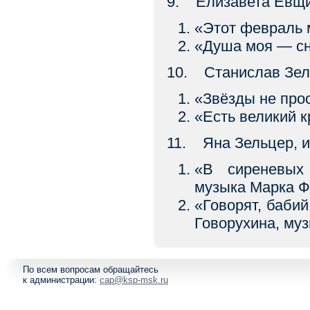
9. Елизавета Евщи
«Этот февраль
«Душа моя — сн
10. Станислав Зел
«Звёзды не пр
«Есть великий
11. Яна Зельцер, 
«В сиреневых
музыка Марка Ф
«Говорят, баби
Говорухина, му
По всем вопросам обращайтесь
к администрации:
cap@ksp-msk.ru