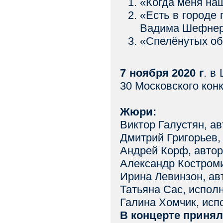
«Когда меня на
«Есть в город
Вадима Шефне
«Спелёнутых о
7 ноября 2020 г
. в
30 Московского кон
Жюри:
Виктор Галустян, ав
Дмитрий Григорьев,
Андрей Корф, автор
Александр Костром
Ирина Левинзон, ав
Татьяна Сас, испол
Галина Хомчик, исп
В концерте принял