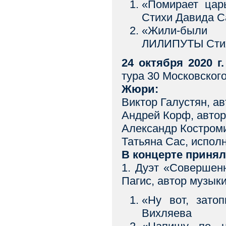
«Помирает ца
Стихи Давида С
«Жили-были 
ЛИЛИПУТЫ Стих
24 октября 2020 г.
тура 30 Московского
Жюри:
Виктор Галустян, ав
Андрей Корф, автор
Александр Костром
Татьяна Сас, испол
В концерте принял
1. Дуэт «Совершен
Пагис, автор музык
«Ну вот, зато
Вихляева