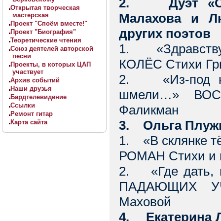
2. Дуэт «Сов
Открытая творческая
Малахова и Л
мастерская
Проект "Споём вместе!"
других поэтов
Проект "Биография"
Теоретические чтения
1. «Здравствуй
Союз деятелей авторской
песни
КОЛЁС Стихи Гр
Проекты, в которых ЦАП
участвует
2. «Из-под ног
Архив событий
Наши друзья
шмели…» ВО
Бардтелевидение
Ссылки
Фаликман
Ремонт гитар
3. Ольга Плужн
Карта сайта
1. «В склянке 
РОМАН Стихи и 
2. «Где дать, 
ПАДАЮЩИХ УЧ
Маховой
4. Екатерина Л