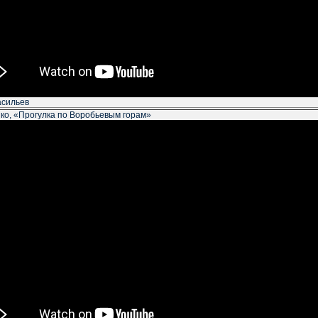
асильев
ко, «Прогулка по Воробьевым горам»