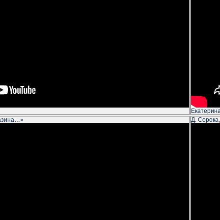
Екатерина
газина…»
Д. Сорока