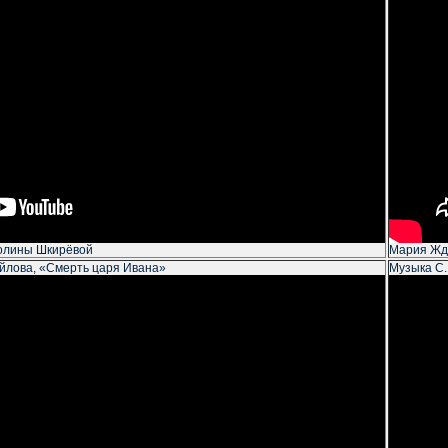
олины Шкирёвой
Мария Жд
ойлова, «Смерть царя Ивана»
Музыка С.