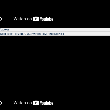
Сорока
 Крючкова, стихи А. Жигулина, «Борисоглебск»