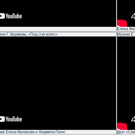
Елена Жи
ихи Г. Кружкова, «Под стук колес»
Музыка Е.
аве Елена Малахова и Людмила Пагис
Дуэт «Сов