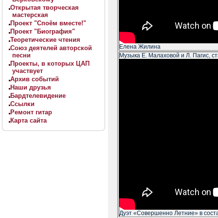
Открытая творческая
мастерская
Проект "Споём вместе!"
Проект "Биография"
Теоретические чтения
Елена Жилина
Союз деятелей авторской
песни
Музыка Е. Малаховой и Л. Пагис, ст
Проекты, в которых ЦАП
участвует
Архив событий
Наши друзья
Бардтелевидение
Ссылки
Ремонт гитар
Карта сайта
Дуэт «Совершенно Летние» в сост