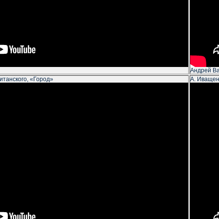
Андрей В
итанского, «Город»
А. Иващен