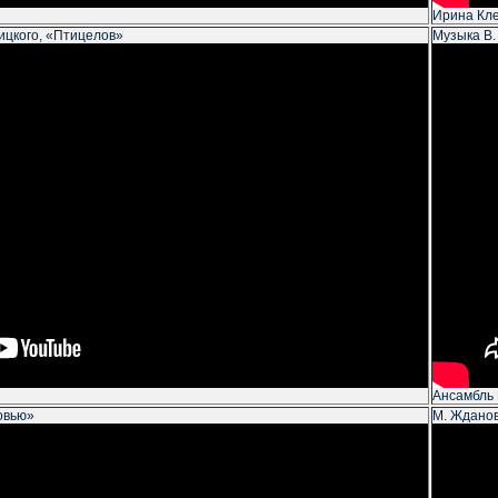
Ирина Кл
рицкого, «Птицелов»
Музыка В.
Ансамбль
овью»
М. Ждано