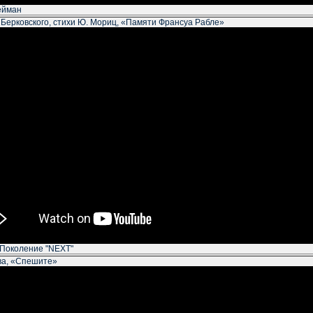
ейман
 Берковского, стихи Ю. Мориц, «Памяти Франсуа Рабле»
 Поколение "NEXT"
ва, «Спешите»