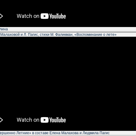
лина
 Малаховой и Л. Пагис, стихи М. Фаликман, «Воспоминание о лете»
ершенно Летние» в составе Елена Малахова и Людмила Пагис