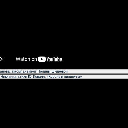
анова, аккомпанемент Полины Шкирёвой
 Никитина, стихи Ю. Коваля, «Король и лилипуты»