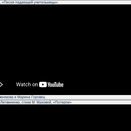
а, «Песня падающей учительницы»
жникова и Марина Горовец
 Литвиненко, стихи М. Маховой, «Потерпи»