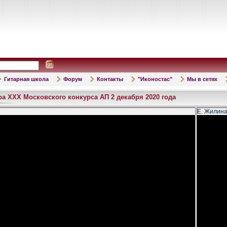
Гитарная школа
Форум
Контакты
"Иконостас"
Мы в сетях
ура XXX Московского конкурса АП 2 декабря 2020 года
Е. Жилина