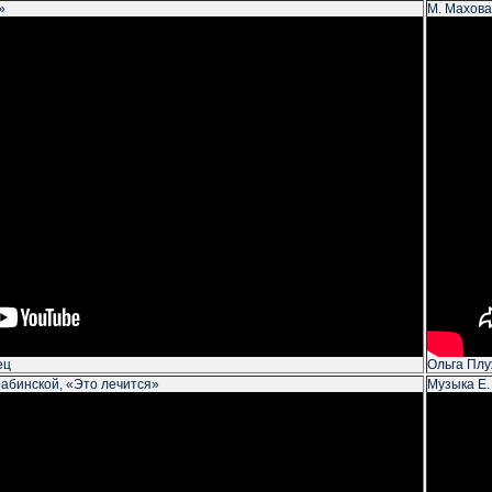
»
М. Махов
ец
Ольга Плу
рабинской, «Это лечится»
Музыка Е.