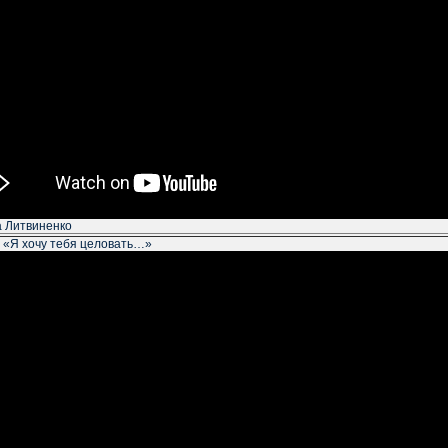
 Литвиненко
, «Я хочу тебя целовать…»