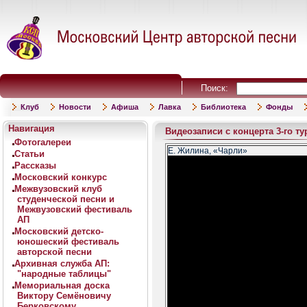
Поиск:
Клуб
Новости
Афиша
Лавка
Библиотека
Фонды
Навигация
Видеозаписи с концерта 3-го т
Фотогалереи
Е. Жилина, «Чарли»
Статьи
Рассказы
Московский конкурс
Межвузовский клуб
студенческой песни и
Межвузовский фестиваль
АП
Московский детско-
юношеский фестиваль
авторской песни
Архивная служба АП:
"народные таблицы"
Мемориальная доска
Виктору Семёновичу
Берковскому