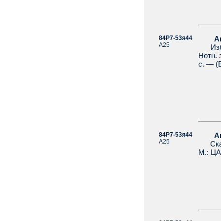
84Р7-53я44
Агра
А25
Избра
Нотн. 
с. — (
84Р7-53я44
Агра
А25
Скаме
М.: ЦА