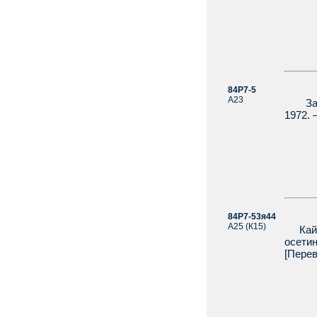
84Р7-5
Агее
А23
Забот
1972. 
84Р7-53я44
[Агр
А25 (К15)
Кайту
осети
[Перев