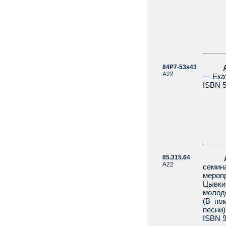
84Р7-53я43
А22
— Екат
ISBN 5
85.315.64
А22
семи
мероп
Цывки
молод
(В по
песни)
ISBN 9