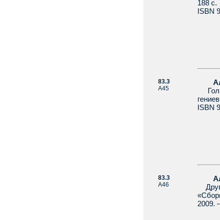
188 с.
ISBN 
83.3
Алей
А45
Голос
гениев
ISBN 9
83.3
Алек
А46
Друг-
«Сбор
2009. 