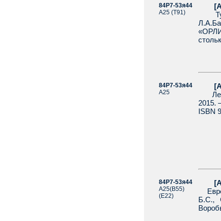
84Р7-53я44
[Агра
А25 (Т91)
Турге
Л.А.Б
«ОРЛИ
стольк
84Р7-53я44
[Агра
А25
Лесно
2015. 
ISBN 9
84Р7-53я44
[Агра
А25(В55)
Евреи
(Е22)
Б.С.,
Воробь