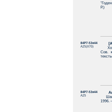
"Годен
Р.)
84Р7-53я44
[Агра
А25(Х70)
Хозак
Сов. 
тексты
84Р7-53я44
Агра
А25
Шапка
1996. 