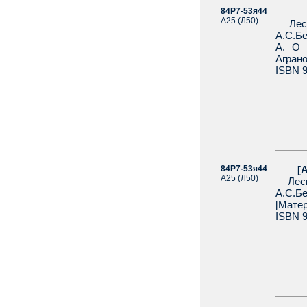
84Р7-53я44
[Агр
А25 (Л50)
Лесно
А.С.Бе
А. О 
Агран
ISBN 9
84Р7-53я44
[Агра
А25 (Л50)
Лесно
А.С.
[Матер
ISBN 9