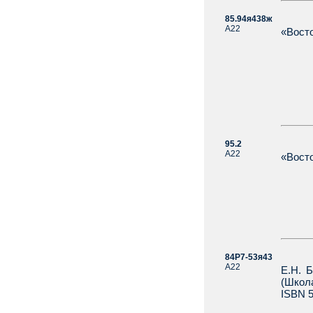
85.94я438ж
А22
«Восто
95.2
А22
«Восто
84Р7-53я43
А22
Е.Н. 
(Школа
ISBN 5