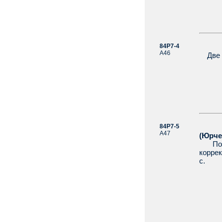
84Р7-4
Алек
А46
Две жи
84Р7-5
Ал
А47
(Юрче
После
корре
с.