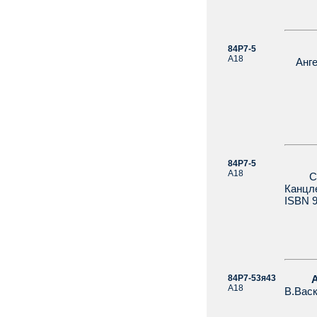
84Р7-5
Авд
А18
Ангел
84Р7-5
А18
Следы
Канцле
ISBN 9
84Р7-53я43
А
А18
В.Васк