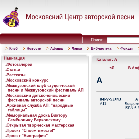
Поиск:
Клуб
Новости
Афиша
Лавка
Библиотека
Фонды
Навигация
Каталог: А
Фотогалереи
<Я
В Алф
Статьи
Рассказы
А
Московский конкурс
Межвузовский клуб студенческой
песни и Межвузовский фестиваль АП
Московский детско-юношеский
84Р7-53я43
А где
фестиваль авторской песни
А11
Левдоки
Архивная служба АП: "народные
ISBN 5-
таблицы"
Мемориальная доска Виктору
Семёновичу Берковскому
Открытая творческая мастерская
Проект "Споём вместе!"
Проект "Биография"