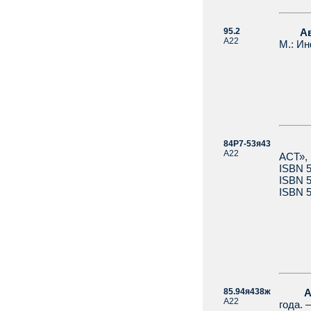
95.2
Ав
А22
М.: Ин
84Р7-53я43
А22
АСТ», 
ISBN 5
ISBN 5
ISBN 5
85.94я438ж
А
А22
года. 