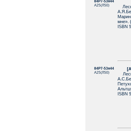
84Р7-53я44
[Агр
А25(Л50)
Лесно
А.Я.Бе
Марин
мне». 
ISBN 9
84Р7-53я44
[Агра
А25(Л50)
Лесно
А.С.Б
Петух
Альтшу
ISBN 9