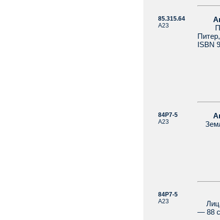
85.315.64
А
А23
Полны
Питер,
ISBN 9
84Р7-5
Агее
А23
Земля:
84Р7-5
А23
Лица в
— 88 