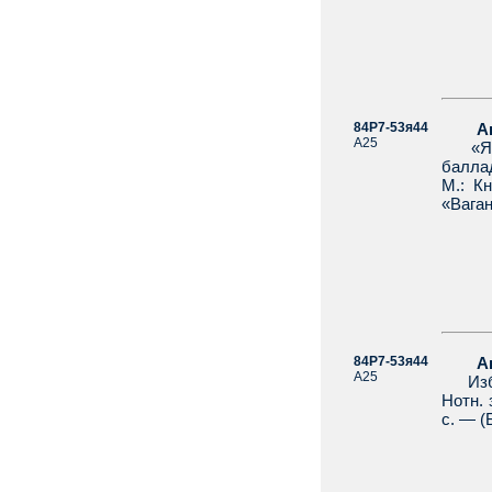
84Р7-53я44
Агра
А25
«Я в 
баллад
М.: К
«Ваган
84Р7-53я44
Агра
А25
Избра
Нотн. 
с. — (