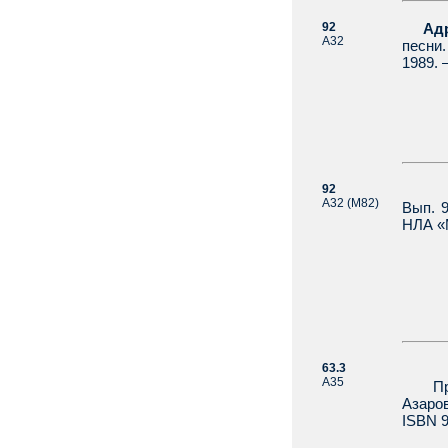
92
Ад
А32
песни.
1989. 
92
Моск
А32 (М82)
Вып. 
НЛА «
63.3
[Аза
А35
Права
Азаров
ISBN 