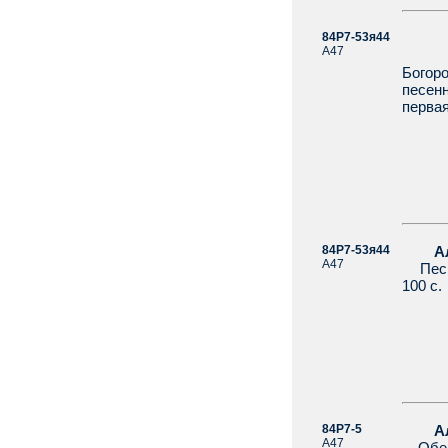
84Р7-53я44
Алек
А47
Полу
Богор
песен
перва
84Р7-53я44
Алек
А47
Песни
100 с.
84Р7-5
Алек
А47
Обеща