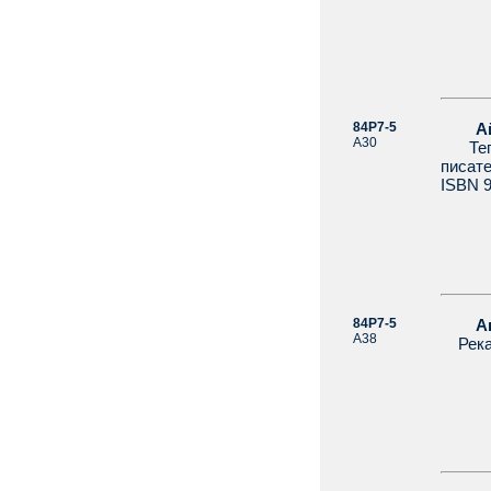
84Р7-5
Айги
А30
Тепер
писате
ISBN 9
84Р7-5
Акел
А38
Река ж