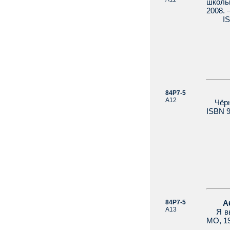
школьн
2008. 
ISBN 
84Р7-5
Аад
А12
Чёрно
ISBN 9
84Р7-5
Аб
А13
Я выб
МО, 19