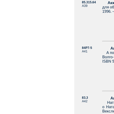
85.315.64
Акк
А39
для об
1996. 
84Р7-5
А
А41
А пот
Волго-
ISBN 9
83.3
А
А42
Наташ
о Ната
Вексл