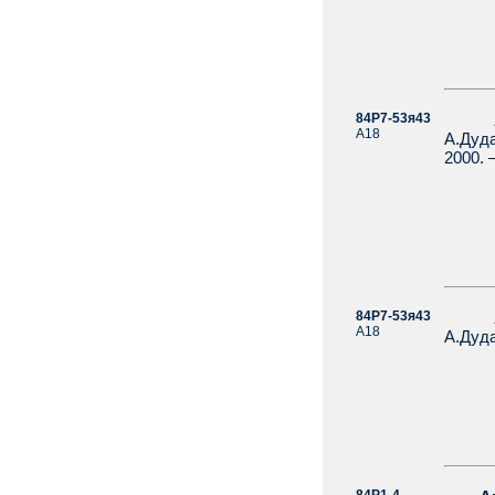
84Р7-53я43
А
А18
А.Дуд
2000. 
84Р7-53я43
А18
А.Дуда