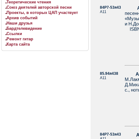
Теоретические чтения
Союз деятелей авторской песни
84Р7-53я43
А11
Проекты, в которых ЦАП участвует
песен
Архив событий
«Музык
Наши друзья
и Н.До
Бардтелевидение
ISBN 
Ссылки
Ремонт гитар
Карта сайта
85.94я438
А
А11
М.Лак
Д.Миха
с., нот
84Р7-53я43
А
А11