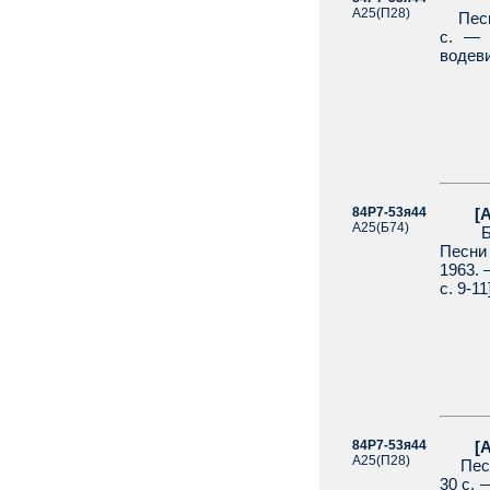
А25(П28)
Песни 
с. — 
водеви
84Р7-53я44
[Агра
А25(Б74)
Бого
Песни 
1963. 
с. 9-11
84Р7-53я44
[Агра
А25(П28)
Песни
30 с. 