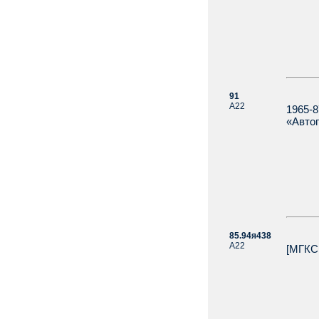
91
А22
1965-8
«Автог
85.94я438
А22
[МГКС