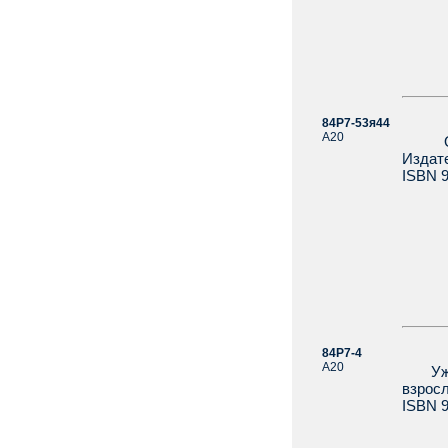
84Р7-53я44
Ави
А20
От А
Издате
ISBN 9
84Р7-4
Ави
А20
Ужасы
взросл
ISBN 9