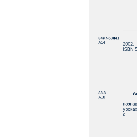
84Р7-53я43
А14
2002. 
ISBN 5
83.3
А
А18
Авто
позна
урока
с.