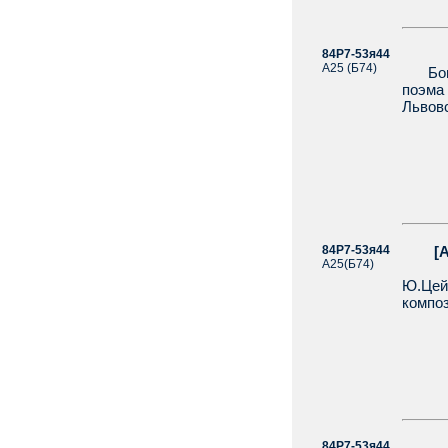
84Р7-53я44
[Агр
А25 (Б74)
Богос
поэма
Львовс
84Р7-53я44
[Агра
А25(Б74)
Бого
Ю.Цейт
композ
84Р7-53я44
[Агр