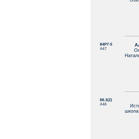
84Р7-5
Алек
А47
Остав
Наталь
66.3(2)
Алек
А46
Истор
школа