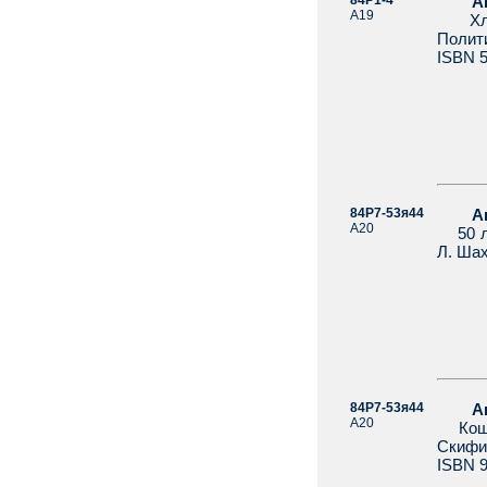
84Р1-4
А
А19
Хлоп
Полити
ISBN 5
84Р7-53я44
Авил
А20
50 лис
Л. Шах
84Р7-53я44
А
А20
Кошка
Скифия
ISBN 9