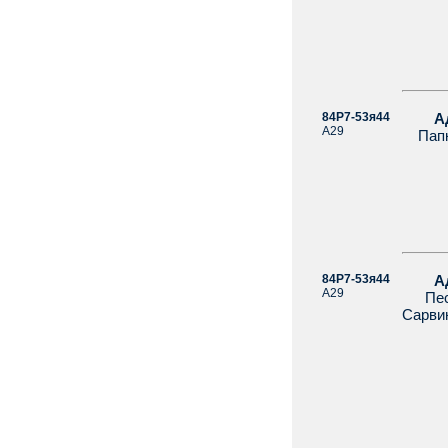
84Р7-53я44
Аделу
А29
Папка
84Р7-53я44
Аделу
А29
Песни
Сарвин