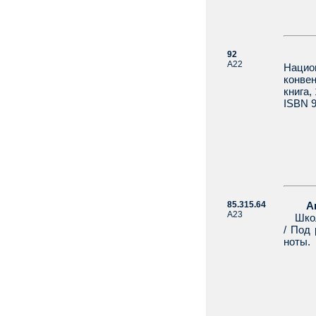
92
А22
Нацио
конве
книга,
ISBN 9
85.315.64
А
А23
Школа
/ Под 
ноты.