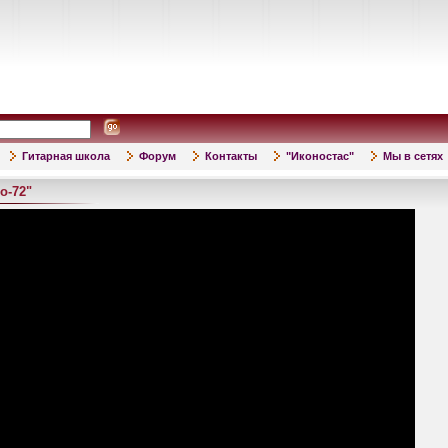
Гитарная школа
Форум
Контакты
"Иконостас"
Мы в сетях
о-72"