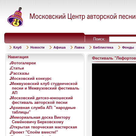
Поиск:
Клуб
Новости
Афиша
Лавка
Библиотека
Фонды
Навигация
Фестиваль "Лефортов
Фотогалереи
Статьи
Рассказы
Московский конкурс
Межвузовский клуб студенческой
песни и Межвузовский фестиваль
АП
Московский детско-юношеский
фестиваль авторской песни
Архивная служба АП: "народные
таблицы"
Мемориальная доска Виктору
Семёновичу Берковскому
Открытая творческая мастерская
Проект "Споём вместе!"