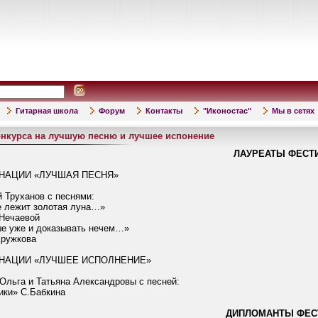
Гитарная школа
Форум
Контакты
"Иконостас"
Мы в сетях
онкурса на лучшую песню и лучшее испонение
ЛАУРЕАТЫ ФЕСТ
НАЦИИ «ЛУЧШАЯ ПЕСНЯ»
й Труханов
с песнями:
е лежит золотая луна…»
.Нечаевой
ше уже и доказывать нечем…»
Кружкова
НАЦИИ «ЛУЧШЕЕ ИСПОЛНЕНИЕ»
Ольга и Татьяна Александровы с песней:
ики» С.Бабкина
ДИПЛОМАНТЫ ФЕС