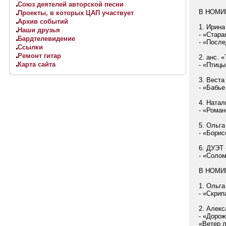
Союз деятелей авторской песни
В НОМИ
Проекты, в которых ЦАП участвует
Архив событий
1
. Ирина
Наши друзья
- «Стара
Бардтелевидение
- «После
Ссылки
Ремонт гитар
2.
анс
. «
Карта сайта
- «Птиц
3. Вест
- «Бабье
4. Натал
- «Роман
5. Ольга
- «
Борис
6. ДУЭТ 
- «Соло
В НОМИ
1. Ольг
- «Скрип
2. Алекс
- «Доро
«Ветер л