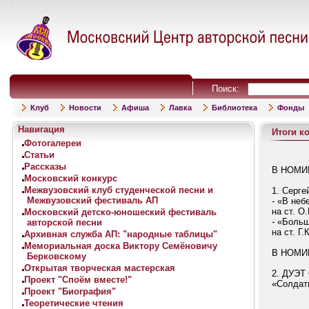
Поиск:
Клуб
Новости
Афиша
Лавка
Библиотека
Фонды
Навигация
Итоги к
Фотогалереи
Статьи
Рассказы
В НОМИ
Московский конкурс
Межвузовский клуб студенческой песни и
1.
Серге
Межвузовский фестиваль АП
- «В неб
на ст. О
Московский детско-юношеский фестиваль
- «Боль
авторской песни
на ст.
Г.
Архивная служба АП: "народные таблицы"
Мемориальная доска Виктору Семёновичу
В НОМИ
Берковскому
Открытая творческая мастерская
2. ДУЭТ 
Проект "Споём вместе!"
«Солдат
Проект "Биография"
Теоретические чтения