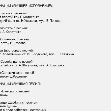
НАЦИИ «ЛУЧШЕЕ ИСПОЛНЕНИЕ»
 Бирюк с песнями:
я пластинка»
С.Матвеенко
дний бал» ст. Н.Ушакова, муз. В.Попова
Тибитет
» с песней:
ы»
А.Хвостенко
а
Солянина
с песней:
 лето» В.Егорова
ья Быстрова с песней:
с Коломбины» ст. И. Бродского, муз.
Е.Клячкина
 Серебряная с песней:
оглебск
» ст.
А.Жигулина
, муз.
А.Крючкова
«Соломинка» с песней:
минка»
Е.Решетняк
НАЦИИ «ЛУЧШАЯ ПЕСНЯ»
а
Ясюкович
с песней:
ачка»
андр Щербина с песнями:
жные думы»
и в поле зайдётся неистовый»