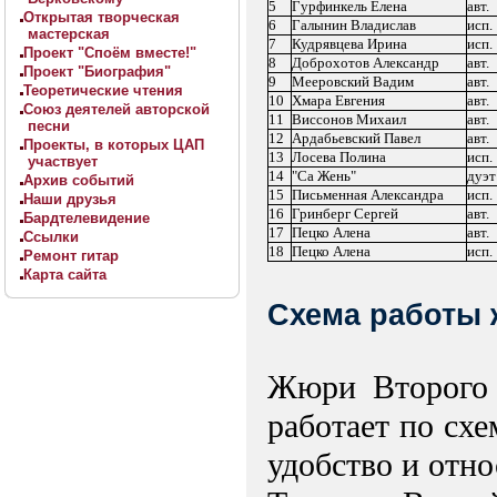
5
Гурфинкель Елена
авт.
Открытая творческая
6
Галынин Владислав
исп.
мастерская
7
Кудрявцева Ирина
исп.
Проект "Споём вместе!"
8
Доброхотов Александр
авт.
Проект "Биография"
9
Мееровский Вадим
авт.
Теоретические чтения
10
Хмара Евгения
авт.
Союз деятелей авторской
11
Виссонов Михаил
авт.
песни
12
Ардабьевский Павел
авт.
Проекты, в которых ЦАП
13
Лосева Полина
исп.
участвует
14
"Са Жень"
дуэт
Архив событий
15
Письменная Александра
исп.
Наши друзья
16
Гринберг Сергей
авт.
Бардтелевидение
17
Пецко Алена
авт.
Ссылки
18
Пецко Алена
исп.
Ремонт гитар
Карта сайта
Схема работы 
Жюри Втоpого 
работает по сх
удобство и отно