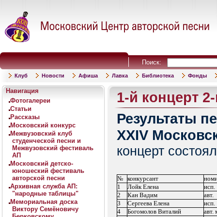
Поиск:
Клуб
Новости
Афиша
Лавка
Библиотека
Фонды
Навигация
1-й концерт 2-
Фотогалереи
Статьи
Результаты пе
Рассказы
Московский конкурс
XXIV Московск
Межвузовский клуб
студенческой песни и
концерт состоял
Межвузовский фестиваль
АП
Московский детско-
юношеский фестиваль
авторской песни
№
конкурсант
ном
Архивная служба АП:
1
Лойк Елена
исп.
"народные таблицы"
2
Кан Вадим
авт.
Мемориальная доска
3
Сергеева Елена
исп.
Виктору Семёновичу
4
Богомолов Виталий
авт. 
Берковскому