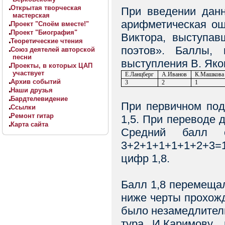
Открытая творческая
При введении дан
мастерская
арифметическая ош
Проект "Споём вместе!"
Проект "Биография"
Виктора, выступав
Теоретические чтения
поэтов». Баллы,
Союз деятелей авторской
песни
выступления В. Як
Проекты, в которых ЦАП
участвует
Е.Ланцберг
А.Иванов
К.Машкова
Архив событий
3
2
1
Наши друзья
Бардтелевидение
При первичном под
Ссылки
Ремонт гитар
1,5. При переводе 
Карта сайта
Средний балл о
3+2+1+1+1+1+2+3=1
цифр 1,8.
Балл 1,8 перемеща
ниже черты прохожд
было незамедлитель
тура И.Каримову,