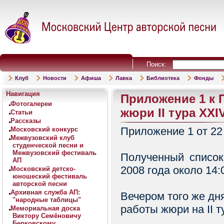
Поиск:
Клуб
Новости
Афиша
Лавка
Библиотека
Фонды
Навигация
Приложение 1 к 
Фотогалереи
жюри II тура XXI
Статьи
Рассказы
Приложение 1 от 22 
Московский конкурс
Межвузовский клуб
студенческой песни и
Межвузовский фестиваль
Полученный список
АП
2008 года около 14:
Московский детско-
юношеский фестиваль
авторской песни
Архивная служба АП:
Вечером того же дн
"народные таблицы"
работы жюри на II т
Мемориальная доска
Виктору Семёновичу
Берковскому