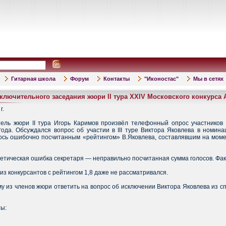
Гитарная школа
Форум
Контакты
"Иконостас"
Мы в сетях
ключительного заседания жюри II тура XXIV Московского конкурса 
г.
ель жюри II тура Игорь Каримов произвёл телефонный опрос участников З
ода. Обсуждался вопрос об участии в III туре Виктора Яковлева в номина
сь ошибочно посчитанным «рейтингом» В.Яковлева, составлявшим на момен
тическая ошибка секретаря — неправильно посчитанная сумма голосов. Факти
из конкурсантов с рейтингом 1,8 даже не рассматривался.
из членов жюри ответить на вопрос об исключении Виктора Яковлева из спис
ы: