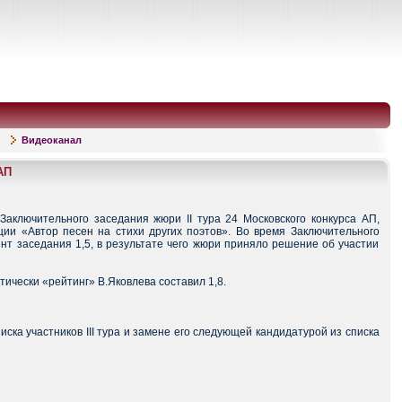
Видеоканал
АП
аключительного заседания жюри II тура 24 Московского конкурса АП,
ции «Автор песен на стихи других поэтов». Во время Заключительного
т заседания 1,5, в результате чего жюри приняло решение об участии
чески «рейтинг» В.Яковлева составил 1,8.
ка участников III тура и замене его следующей кандидатурой из списка