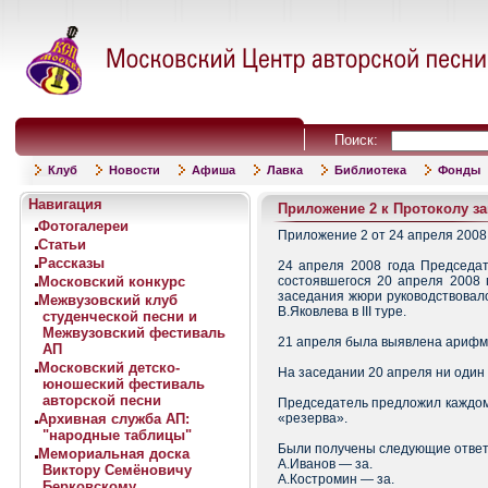
Поиск:
Клуб
Новости
Афиша
Лавка
Библиотека
Фонды
Навигация
Приложение 2 к Протоколу за
Фотогалереи
Приложение 2 от 24 апреля 2008 
Статьи
Рассказы
24 апреля 2008 года Председат
Московский конкурс
состоявшегося 20 апреля 2008 г
заседания жюри руководствовало
Межвузовский клуб
В.Яковлева в III туре.
студенческой песни и
Межвузовский фестиваль
21 апреля была выявлена арифме
АП
Московский детско-
На заседании 20 апреля ни один 
юношеский фестиваль
авторской песни
Председатель предложил каждому 
Архивная служба АП:
«резерва».
"народные таблицы"
Были получены следующие ответ
Мемориальная доска
А.Иванов — за.
Виктору Семёновичу
А.Костромин — за.
Берковскому