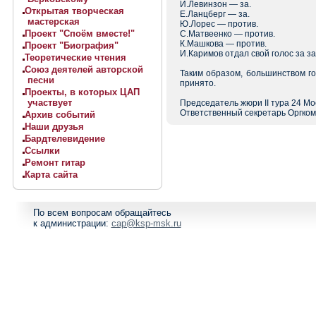
И.Левинзон — за.
Открытая творческая
Е.Ланцберг — за.
мастерская
Ю.Лорес — против.
Проект "Споём вместе!"
С.Матвеенко — против.
К.Машкова — против.
Проект "Биография"
И.Каримов отдал свой голос за за
Теоретические чтения
Союз деятелей авторской
Таким образом, большинством го
песни
принято.
Проекты, в которых ЦАП
участвует
Председатель жюри II тура 24 Мо
Ответственный секретарь Оргком
Архив событий
Наши друзья
Бардтелевидение
Ссылки
Ремонт гитар
Карта сайта
По всем вопросам обращайтесь
к администрации:
cap@ksp-msk.ru