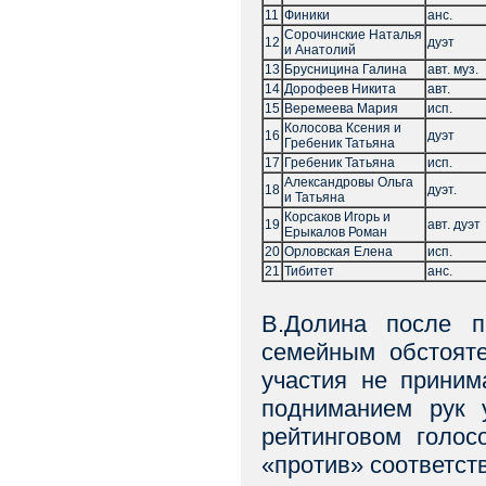
11
Финики
анс.
Сорочинские Наталья
12
дуэт
и Анатолий
13
Брусницина Галина
авт. муз.
14
Дорофеев Никита
авт.
15
Веремеева Мария
исп.
Колосова Ксения и
16
дуэт
Гребеник Татьяна
17
Гребеник Татьяна
исп.
Александровы Ольга
18
дуэт.
и Татьяна
Корсаков Игорь и
19
авт. дуэт
Ерыкалов Роман
20
Орловская Елена
исп.
21
Тибитет
анс.
В.Долина после 
семейным обстоят
участия не приним
подниманием рук 
рейтинговом голос
«против» соответст