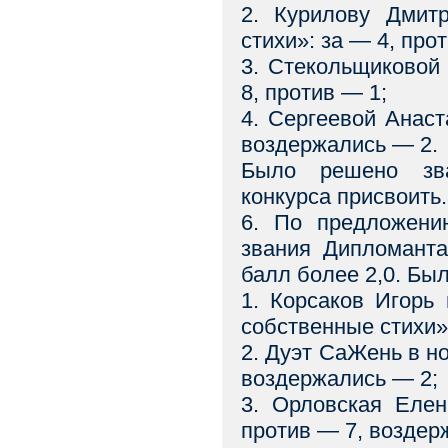
2. Курилову Дмит
стихи»: за — 4, про
3. Стекольщиковой
8, против — 1;
4. Сергеевой Анас
воздержались — 2.
Было решено зва
конкурса присвоить.
6. По предложени
звания Дипломанта
балл более 2,0. Бы
1. Корсаков Игорь
собственные стихи»
2. Дуэт СаЖень в н
воздержались — 2;
3. Орловская Еле
против — 7, воздер