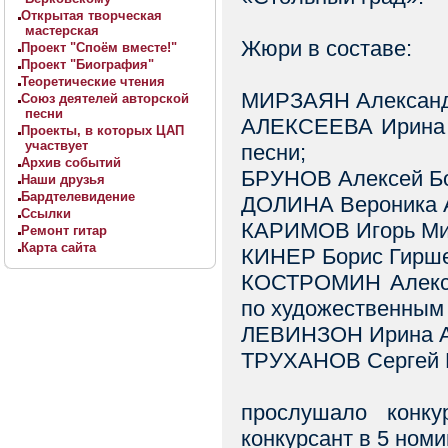
Открытая творческая
мастерская
Жюри в составе:
Проект "Споём вместе!"
Проект "Биография"
Теоретические чтения
МИРЗАЯН Александр
Союз деятелей авторской
песни
АЛЕКСЕЕВА Ирина В
Проекты, в которых ЦАП
участвует
песни;
Архив событий
БРУНОВ Алексей Бо
Наши друзья
Бардтелевидение
ДОЛИНА Вероника А
Ссылки
КАРИМОВ Игорь Мих
Ремонт гитар
Карта сайта
КИНЕР Борис Гирше
КОСТРОМИН Алекса
по художественным
ЛЕВИНЗОН Ирина Ал
ТРУХАНОВ Сергей К
прослушало конку
конкурсант в 5 номи