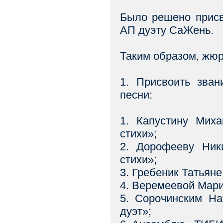
Было решено присв
АП дуэту СаЖень.
Таким образом, жю
1. Присвоить зван
песни:
1. Капустину Мих
стихи»;
2. Дорофееву Ник
стихи»;
3. Гребеник Татьян
4. Веремеевой Мар
5. Сорочинским Н
дуэт»;