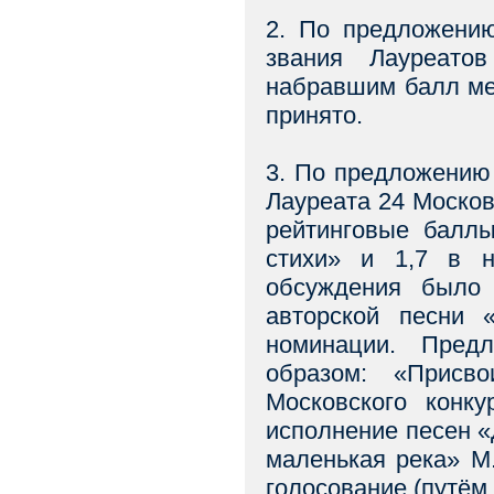
2. По предложению
звания Лауреато
набравшим балл ме
принято.
3. По предложению
Лауреата 24 Моско
рейтинговые баллы
стихи» и 1,7 в н
обсуждения было 
авторской песни 
номинации. Пред
образом: «Присв
Московского конк
исполнение песен 
маленькая река» М
голосование (путём