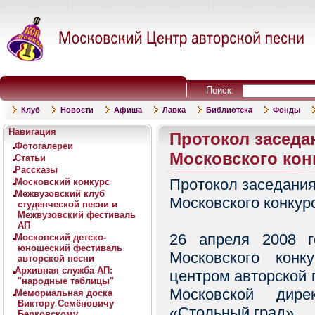
Поиск:
Клуб
Новости
Афиша
Лавка
Библиотека
Фонды
Навигация
Протокол заседан
Фотогалереи
Московского кон
Статьи
Рассказы
Протокол заседания 
Московский конкурс
Межвузовский клуб
Московского конкур
студенческой песни и
Межвузовский фестиваль
АП
26 апреля 2008 г
Московский детско-
юношеский фестиваль
Московского конк
авторской песни
Архивная служба АП:
центром авторской
"народные таблицы"
Московской дире
Мемориальная доска
Виктору Семёновичу
«Стольный град».
Берковскому