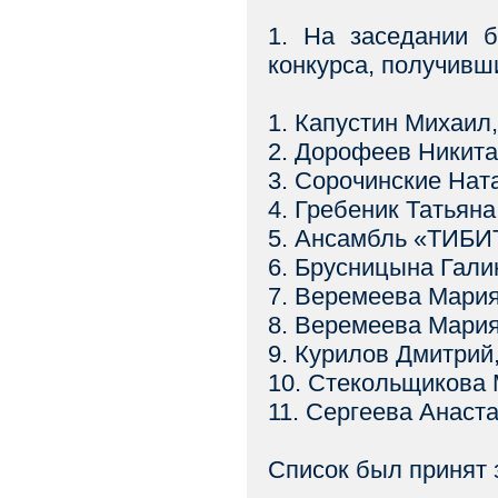
1. На заседании б
конкурса, получивши
1. Капустин Михаил,
2. Дорофеев Никита
3. Сорочинские Нат
4. Гребеник Татьян
5. Ансамбль «ТИБИ
6. Брусницына Галин
7. Веремеева Мария
8. Веремеева Мария
9. Курилов Дмитрий
10. Стекольщикова
11. Сергеева Анаст
Список был принят 