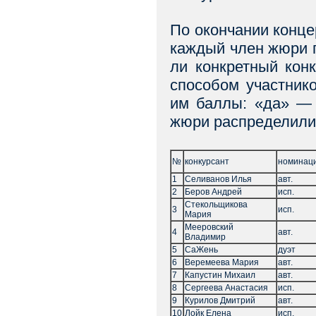
По окончании концер
каждый член жюри п
ли конкретный кон
способом участник
им баллы: «да» — 
жюри распределили
№
конкурсант
номинац
1
Селиванов Илья
авт.
2
Беров Андрей
исп.
Стекольщикова
3
исп.
Мария
Мееровский
4
авт.
Владимир
5
СаЖень
дуэт
6
Веремеева Мария
авт.
7
Капустин Михаил
авт.
8
Сергеева Анастасия
исп.
9
Курилов Дмитрий
авт.
10
Лойк Елена
исп.