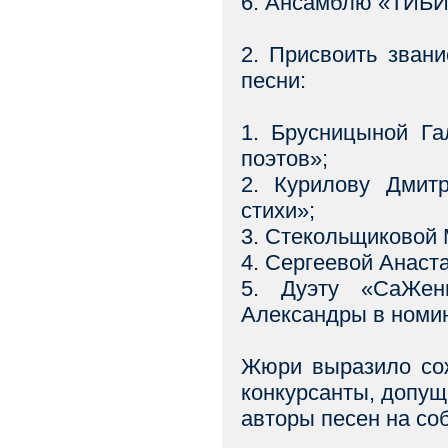
6. Ансамблю «ТИБИ
2. Присвоить зван
песни:
1. Брусницыной Га
поэтов»;
2. Курилову Дмит
стихи»;
3. Стекольщиковой
4. Сергеевой Анаст
5. Дуэту «СаЖен
Александры в номи
Жюри выразило сожа
конкурсанты, допущен
авторы песен на со