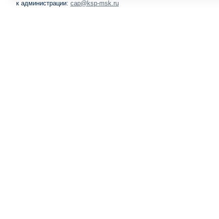
к администрации:
cap@ksp-msk.ru