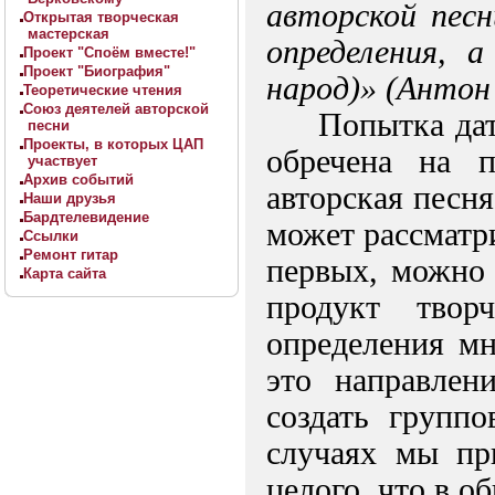
авторской песн
Открытая творческая
мастерская
определения, а
Проект "Споём вместе!"
Проект "Биография"
народ)» (Антон
Теоретические чтения
Союз деятелей авторской
Попытка дат
песни
Проекты, в которых ЦАП
обречена на 
участвует
Архив событий
авторская песня
Наши друзья
Бардтелевидение
может рассматр
Ссылки
Ремонт гитар
первых, можно 
Карта сайта
продукт твор
определения мн
это направлен
создать группо
случаях мы пр
целого, что в о