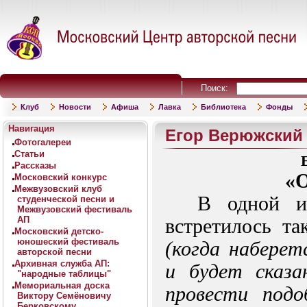
Поиск:
Клуб
Новости
Афиша
Лавка
Библиотека
Фонды
Навигация
Егор Верюжский 
Фотогалереи
Статьи
Рассказы
«О
Московский конкурс
Межвузовский клуб
В одной и
студенческой песни и
Межвузовский фестиваль
АП
встретилось т
Московский детско-
юношеский фестиваль
(когда наберет
авторской песни
Архивная служба АП:
и будет сказ
"народные таблицы"
Мемориальная доска
провести подо
Виктору Семёновичу
Берковскому