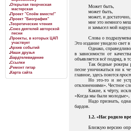
Открытая творческая
Может быть,
мастерская
может быть,
Проект "Споём вместе!"
может, и достаточно,
Проект "Биография"
мне это немного меш
Теоретические чтения
и замысел мой наруш
Союз деятелей авторской
песни
Слова о подразумева
Проекты, в которых ЦАП
участвует
Это издание увидело свет в
Архив событий
Однако, справедливо
Наши друзья
в зависимости от качеств
Бардтелевидение
объявляется всё подряд, в 
Ссылки
Так бедные рокеры 
Ремонт гитар
песне уничижаться ни к ч
Карта сайта
главное, здесь поются
прос
Но это-то и не уст
отклонениями». Честное сл
Какие, к чёрту, ис
«Когда мы были молодые», 
Надо признать, одна
бардов.
1.2. «Нас родило вр
Близкую версию опре