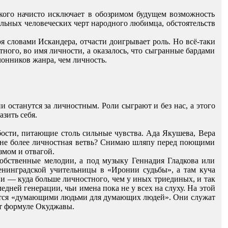
кого начисто исключает в обозримом будущем возможность
еальных человеческих черт народного любимца, обстоятельств
ря словами Искандера, отчасти доигрывает роль. Но всё-таки
тного, во имя личности, а оказалось, что сыгранные бардами
лонников жанра, чем личность.
 останутся за личностным. Роли сыграют и без нас, а этого
азить себя.
ости, питающие столь сильные чувства. Ада Якушева, Вера
есне более личностная ветвь? Снимаю шляпу перед поющими
змом и отвагой.
собственные мелодии, а под музыку Геннадия Гладкова или
енинградской учительницы в «Иронии судьбы», а там куча
ии — куда больше личностного, чем у иных триединых, и так
дней генерации, чьи имена пока не у всех на слуху. На этой
аются «думающими людьми для думающих людей». Они служат
ют формуле Окуджавы.