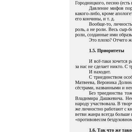
Городницкого, песню (есть и
Давление мифов пор
какого-либо, кроме апологе
его кончины, и т. д.
Вообще-то, личность
роль, а не роли. Весь сыр-
роли, созданные ими образ
Это плохо? Отчего же
1.5. Приоритеты
И всё-таки хочется 
за нас не сделает никто. С
И находит.
С триединством осо
Матвеева, Вероника Долина
сёстрами, названными и не
Без триединства то
Владимира Дашкевича. Нес
народу участвовала. В тво
же личностно работают с кн
ветви жанра всегда больш
«противовесом бездуховном
1.6. Так что же так