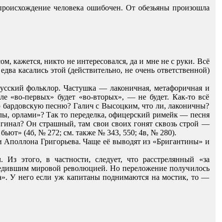
 происхождение человека ошибочен. От обезьяны произошла
, кажется, никто не интересовался, да и мне не с руки. Всё
ва касались этой (действительно, не очень ответственной)
русский фольклор. Частушка — лаконичная, метафоричная и
сле «во-первых» будет «во-вторых», — не будет. Как-то всё
ю бардовскую песню? Галич с Высоцким, что ли, лаконичны?
лы, орлами»? Так то переделка, офицерский римейк — песня
игинал? Он страшный, там свои своих гонят сквозь строй —
ьют» (4б, № 272; см. также № 343, 550; 4в, № 280).
 Аполлона Григорьева. Чаще её выводят из «Бригантины» и
Из этого, в частности, следует, что расстрелянный «за
редившим мировой революцией. Но переложение получилось
за». У него если уж капитаны поднимаются на мостик, то —