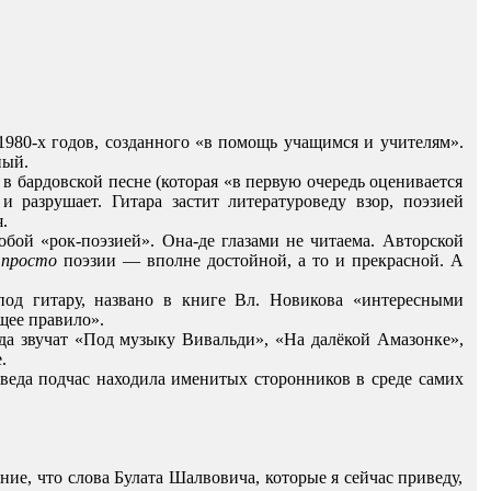
1980-х годов, созданного «в помощь учащимся и учителям».
ный.
в бардовской песне (которая «в первую очередь оценивается
и разрушает. Гитара застит литературоведу взор, поэзией
.
бой «рок-поэзией». Она-де глазами не читаема. Авторской
о
просто
поэзии — вполне достойной, а то и прекрасной. А
под гитару, названо в книге Вл. Новикова «интересными
щее правило».
да звучат «Под музыку Вивальди», «На далёкой Амазонке»,
.
роведа подчас находила именитых сторонников в среде самих
е, что слова Булата Шалвовича, которые я сейчас приведу,