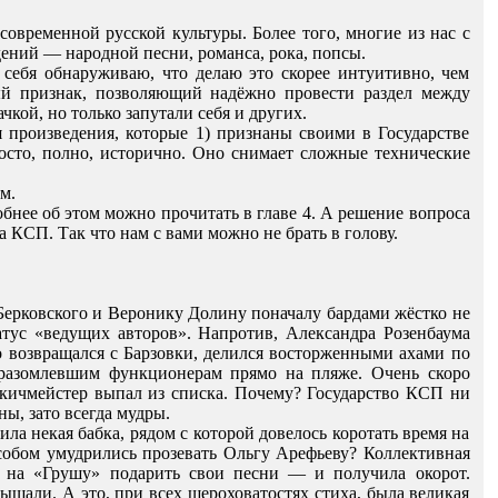
овременной русской культуры. Более того, многие из нас с
дений — народной песни, романса, рока, попсы.
 себя обнаруживаю, что делаю это скорее интуитивно, чем
ный признак, позволяющий надёжно провести раздел между
кой, но только запутали себя и других.
я произведения, которые 1) признаны своими в Государстве
осто, полно, исторично. Оно снимает сложные технические
м.
нее об этом можно прочитать в главе 4. А решение вопроса
а КСП. Так что нам с вами можно не брать в голову.
 Берковского и Веронику Долину поначалу бардами жёстко не
атус «ведущих авторов». Напротив, Александра Розенбаума
 возвращался с Барзовки, делился восторженными ахами по
 разомлевшим функционерам прямо на пляже. Очень скоро
 кичмейстер выпал из списка. Почему? Государство КСП ни
ы, зато всегда мудры.
а некая бабка, рядом с которой довелось коротать время на
собом умудрились прозевать Ольгу Арефьеву? Коллективная
а на «Грушу» подарить свои песни — и получила окорот.
ышали. А это, при всех шероховатостях стиха, была великая