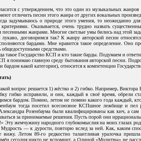
асится с утверждением, что это один из музыкальных жанров с
умеют отличить песни этого жанра от других вокальных произве
гда задумываюсь о природе этого умения, то неожиданно для
 критериями. Оказывается, очень трудно назвать существен
 песенными жанрами. Многие светлые умы бились над этой задач
 лукаво, договоримся так? К жанру авторской песни относятс
сполняются бардами.
Мне нравится такое определение. Оно пр
ь общедоступными средствами.
гда такое Государство КСП и кто такие барды. Подумаем и ответи
П я понимаю главную среду бытования авторской песни. Подроб
 (и бардом какой категории), относится к компетенции Государств
тать)
акой вопрос решается 1) жёстко и 2) гибко. Например, Виктора
бку гибко исправили, и они, каждый в своё время, обрели ст
имся бардом. Помню, летом не помню какого года каждый, кто
озенбаум тогда посетил всесоюзное КСПшное лежбище и пел
 Александра Розенбаума были квалифицированы как кич, а сам
ываться за принимаемые решения. Пусть порой они иррациональн
 Эту жемчужину народного глубокомыслия на моих глазах родил
Мудрость — к дурости, повторю вслед за ней. Как, каким спо
е вижу. Летом 89-го редкостно талантливая уралочка пришл
 имён сегодня никто не вспомнит, а Олиной «Молитвы» не рассл