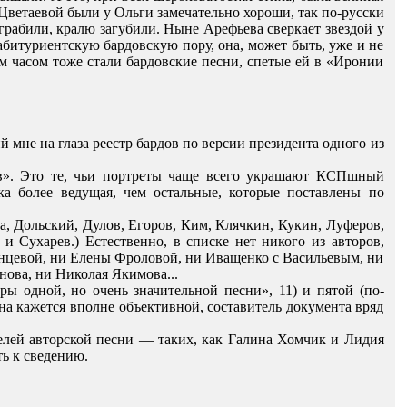
и Цветаевой были у Ольги замечательно хороши, так по-русски
грабили, кралю загубили. Ныне Арефьева сверкает звездой у
 абитуриентскую бардовскую пору, она, может быть, уже и не
ым часом тоже стали бардовские песни, спетые ей в «Иронии
й мне на глаза реестр бардов по версии президента одного из
ов». Это те, чьи портреты чаще всего украшают КСПшный
йка более ведущая, чем остальные, которые поставлены по
а, Дольский, Дулов, Егоров, Ким, Клячкин, Кукин, Луферов,
 Сухарев.) Естественно, в списке нет никого из авторов,
анцевой, ни Елены Фроловой, ни Иващенко с Васильевым, ни
ова, ни Николая Якимова...
оры одной, но очень значительной песни», 11) и пятой (по-
на кажется вполне объективной, составитель документа вряд
лей авторской песни — таких, как Галина Хомчик и Лидия
ть к сведению.