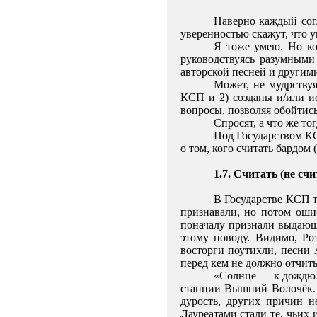
Наверно каждый согл
уверенностью скажут, что 
Я тоже умею. Но ко
руководствуясь разумными
авторской песней и другими
Может, не мудрствуя
КСП и 2) созданы и/или и
вопросы, позволяя обойтис
Спросят, а что же то
Под Государством КС
о том, кого считать бардом
1.7. Считать (не счи
В Государстве КСП т
признавали, но потом оши
поначалу признали выдающ
этому поводу. Видимо, Р
восторги поутихли, песни
перед кем не должно отчит
«Солнце — к дождю!»
станции Вышний Волочёк. 
дурость, других причин н
Лауреатами стали те, чьих