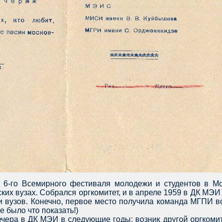
я 6-го Всемирного фестиваля молодежи и студентов в Мос
ских вузах. Собрался оргкомитет, и в апреле 1959 в ДК М
и вузов. Конечно, первое место получила команда МГПИ во
е было что показать!)
чера в ДК МЭИ в следующие годы; возник другой оргкомите