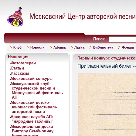
Поиск:
Клуб
Новости
Афиша
Лавка
Библиотека
Фонды
Навигация
Первый конкурс студенческой
Фотогалереи
Пригласительный билет --
Статьи
Рассказы
Московский конкурс
Межвузовский клуб
студенческой песни и
Межвузовский фестиваль
АП
Московский детско-
юношеский фестиваль
авторской песни
Архивная служба АП:
"народные таблицы"
Мемориальная доска
Виктору Семёновичу
Берковскому