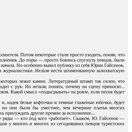
нителя. Потом некоторые стали просто уходить, поняв, что
сполнения. До поры — просто боялись спугнуть певцов, были
 начала. Но особенно вывел публику из себя Юрии Гайсенок,
та журналистики. Нельзя нести штампованную залихватскую
которых лежат камни. Литературный штамп так силен, что
дит с рук. Но нельзя, понять, почему на сцену приносят...
ояля. Какой смысл «подыгрывать» на рояле, если песня будет
су и, надев белые кофточки и темные глаженые юбочки, будет
, но они были бы уместнее, чем вечерние платья многих
ь присуждать другие премии за исполнение...
е ряды — кто под кого «работает». Скажем, Ю. Гайсенок —
тцов у многих и многих из сегодняшних певцов туристских