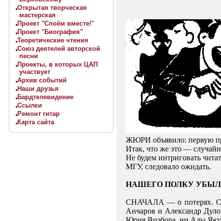
Открытая творческая
мастерская
Проект "Споём вместе!"
Проект "Биография"
Теоретические чтения
Союз деятелей авторской
песни
Проекты, в которых ЦАП
участвует
Архив событий
Наши друзья
Бардтелевидение
Ссылки
Ремонт гитар
Карта сайта
ЖЮРИ
объявило
:
первую
п
Итак
,
что
же
это
—
случайн
Не
будем
интриговать чита
МГУ
,
следовало
ожидать
.
НАШЕГО
ПОЛКУ
УБЫЛ
С
НАЧАЛА —
о
потерях.
С
Анчаров и Александр Дуло
Юрия Визбора, ни Ады Якуш