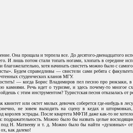
е. Она прощала и терпела все. До десятого-двенадцатого испол
чего. И лишь потом стали топать ногами, хлопать в середине и
 благожелательно, хотя начинать свистеть можно было с самого
сты». Будем справедливы — свистели сами ребята с факульте
очтенных студенческих кланов МГУ.
стить! — когда Борис Владимиров пел песню про рюкзаки, в 
ю камнями. Речь идет о туризме, и здесь почему-то многое схо
 пойдешь с этим инструментом? Туристская песня отказалась от р
ак квинтет или октет милых девочек соберется где-нибудь в ле
онечно, не зовем выходить на сцену в кедах и штормовках
д королев эстрады. После квартета МФТИ даже как-то не хотелос
а: подражательность. Можно было бы назвать целые восходящи
— под Н. Матвееву и т. д. Можно было бы найти «духовных» о
ох, как далеко!