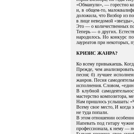
«Обманули», — горестно ко
и, в общем-то, малоквалиф
доложила, что Визбор из по
в лице неведомой «звезды»,
Это — о количественных поте
Теперь — о других. Естест
народилось. Но конкурс по
лауреатов при некоторых, п
КРИЗИС ЖАНРА?
Ко всему привыкаешь. Когда
Прежде, чем анализировать
песня; б) лучшее исполнен
жанров
.
Песня
самодеятель
исполнения
.
Словом,
«един
В
клубной
самодеятельнос
мастерство
композитора
,
ме
Нам
пришлось
услышать
:
«
Всему свое место, И когда 
не туда попали.
В этом отношении особенно
Напевать под гитару чужие
профессионала, к нему — н
Бывает, конечно, свое, су