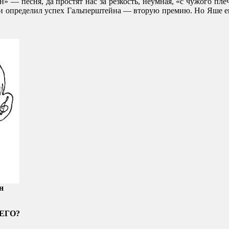
н» — песня, да простят нас за резкость, неумная, «с чужого пле
и определил успех Гальперштейна — вторую премию. Но Яше еще
н
ЕГО?