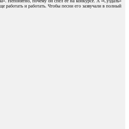
ча». Непонятно, почему он спел ее на конкурсе. А «Суздаль»
 работать и работать. Чтобы песни его зазвучали в полный