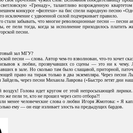
светловскую «Гренаду», талантливо возрожденную квартето
ешнем конкурсе «физтехи» на бис спели народную песню «Одноз
то исключение с удвоенной силой подчеркивает правило.
-то стали забывать, что многие революционные песни — песни 
ы, ее пели тогда, когда за исполнение приходилось платить 
торской песни.
товый зал МГУ?
ской песни — слова. Автор чем-то взволнован, что-то хочет сказ
изывов к любви, прозвучавших со сцены — это ни к чему. Л
вавших в зале. Но сколько там было слащавой, приторной, пато
щей право на тираж только в два экземпляра. Через песни Льв
ы Зайдель, через песни Михаила Лаврова («Быстро летят дни на
 воздух! Голова идет кругом от этой непросыхающей лирики. 
 же пели те, кто не прошел через сито отбора?!
или менее человеческие слова о любви Игоря Жмотова: « Я капи
только ему — он еще изливает злость на предыдущих бардов.