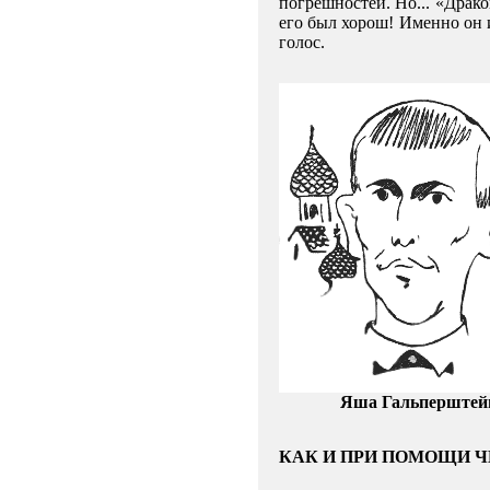
погрешностей. Но... «Драко
его был хорош! Именно он 
голос.
Яша Гальперштей
КАК И ПРИ ПОМОЩИ Ч