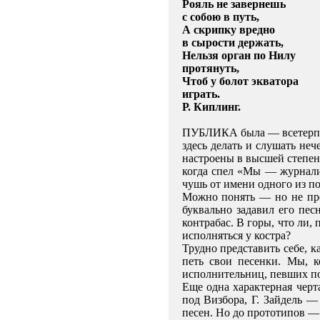
Рояль не завернешь
с собою в путь,
А скрипку вредно
в сырости держать,
Нельзя орган по Нилу
протянуть,
Чтоб у болот экватора
играть.
Р. Киплинг.
ПУБЛИКА была — всетерпени
здесь делать и слушать не
настроены в высшей степени
когда спел «Мы — журнали
чушь от имени одного из п
Можно понять — но не про
буквально задавил его песн
контрабас. В горы, что ли,
исполняться у костра?
Трудно представить себе, к
петь свои песенки. Мы, к
исполнительниц, певших по
Еще одна характерная черт
под Визбора, Г. Зайдель 
песен. Но до прототипов — 