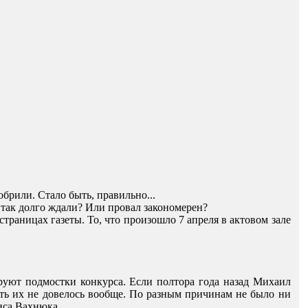
обрили
.
Стало
быть
,
правильно
...
так долго
ждали
?
Или
провал закономерен
?
 страницах
газеты
.
То
,
что
произошло
7
апреля
в
актовом зале
руют
подмостки
конкурса
.
Если
полтора года
назад
Михаил
ать их не довелось вообще. По разным причинам не было ни
иса Вахнюка.