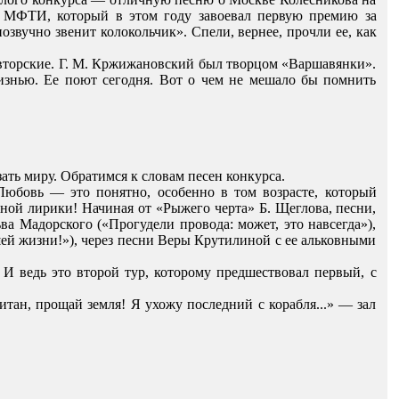
м МФТИ, который в этом году завоевал первую премию за
вучно звенит колокольчик». Спели, вернее, прочли ее, как
авторские. Г. М. Кржижановский был творцом «Варшавянки».
жизнью. Ее поют сегодня. Вот о чем не мешало бы помнить
ать миру. Обратимся к словам песен конкурса.
юбовь — это понятно, особенно в том возрасте, который
чной лирики! Начиная от «Рыжего черта» Б. Щеглова, песни,
а Мадорского («Прогудели провода: может, это навсегда»),
шей жизни!»), через песни Веры Крутилиной с ее альковными
И ведь это второй тур, которому предшествовал первый, с
тан, прощай земля! Я ухожу последний с корабля...» — зал