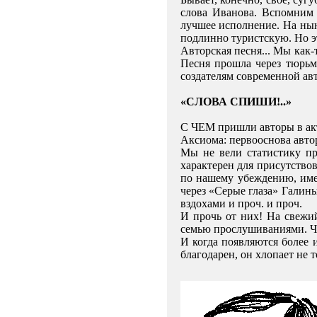
слова Иванова. Вспомним 
лучшее исполнение. На нын
подлинно туристскую. Но э
Авторская песня... Мы как
Песня прошла через тюрьм
создателям современной ав
«СЛОВА СПИШИ!..»
С ЧЕМ пришли авторы в ак
Аксиома: первооснова автор
Мы не вели статистику пр
характерен для присутство
по нашему убеждению, имею
через «Серые глаза» Галин
вздохами и проч. и проч.
И прочь от них! На свежий
семью прослушиваниями. Что
И когда появляются более 
благодарен, он хлопает не 