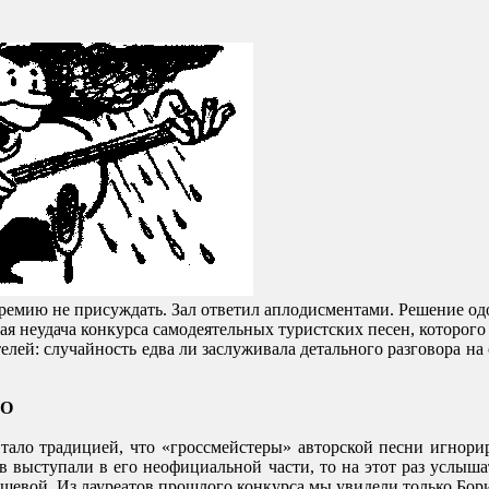
ремию
не
присуждать
.
Зал
ответил
аплодисментами
.
Решение
од
ая
неудача
конкурса самодеятельных
туристских
песен
,
которого
телей
:
случайность
едва
ли
заслуживал
а
деталь
ного
разговора
на
О
тало
традицией
,
что «гроссмейстеры»
авторской песни
игнори
в выступали в его неофициальной части,
то на этот раз услыш
евой. Из лауреатов прошлого конкурса мы увидели только Бор