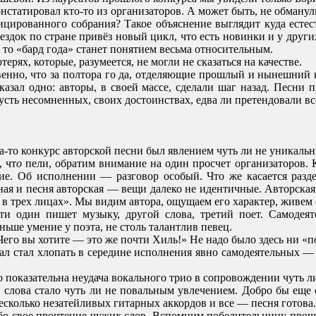
нстатировал кто-то из организаторов. А может быть, не обману
ицированного собрания? Такое объяснение выглядит куда естес
ездок по стране привёз новый цикл, что есть новинки и у других
 то «бард года» станет понятием весьма относительным.
рях, которые, разумеется, не могли не сказаться на качестве.
венно, что за полтора го да, отделяющие прошлый и нынешний к
казал одно: авторы, в своей массе, сделали шаг назад. Песни 
усть несомненных, своих достоинствах, едва ли претендовали все
-то конкурс авторской песни был явлением чуть ли не уникальн
, чт
о
пели, обратим внимание на один просчет организаторов. К
ие
.
Об
исполнении
—
разговор
особый
.
Что
же
касается
разд
ная
и песня
авторская
—
вещи далеко
не
идентичные
.
Авторская
в
трех лицах»
.
Мы
видим
автора
,
ощущаем
его
характер
,
живем
ти
один
пишет
музыку
,
другой
слова
,
третий
поет
.
Самодеят
ньше умение
у
поэта
,
не
столь талантлив
певец
.
Чего
вы
хотите
—
это
же почти
Хиль
!
»
Не
надо
было здесь
ни
«п
зал стал хлопать в середине исполнения явно самодеятельных —
 показательна неудача вокального трио в сопровождении чуть л
 слова стало чуть ли не повальным увлечением. Добро бы еще с
есколько незатейливых гитарных аккордов и все — песня готова
губо свое прочтение чужих слов. Вспомним победительницу пр