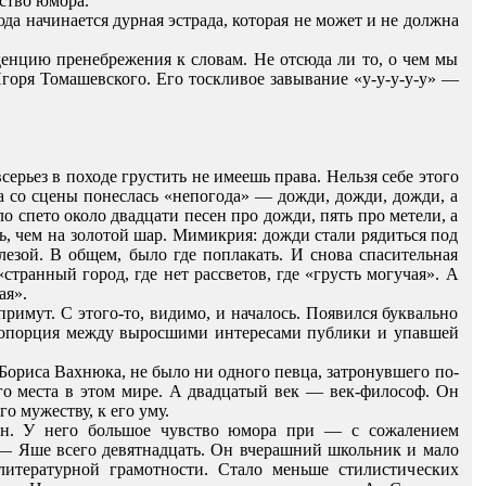
вство юмора.
да начинается дурная эстрада, которая не может и не должна
енцию пренебрежения к словам. Не отсюда ли то, о чем мы
горя Томашевского. Его тоскливое завывание «у-у-у-у-у» —
ерьез в походе грустить не имеешь права. Нельзя себе этого
гда со сцены понеслась «непогода» — дожди, дожди, дожди, а
о спето около двадцати песен про дожди, пять про метели, а
ь, чем на золотой шар. Мимикрия: дожди стали рядиться под
лезой. В общем, было где поплакать. И снова спасительная
транный город, где нет рассветов, где «грусть могучая». А
ая».
примут. С этого-то, видимо, и началось. Появился буквально
пропорция между выросшими интересами публики и упавшей
Бориса Вахнюка, не было ни одного певца, затронувшего по-
го места в этом мире. А двадцатый век — век-философ. Он
о мужеству, к его уму.
йн. У него большое чувство юмора при — с сожалением
 — Яше всего девятнадцать. Он вчерашний школьник и мало
литературной грамотности. Стало меньше стилистических