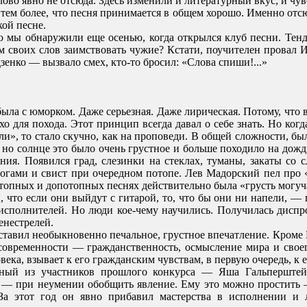
ово явно не отсюда. Здесь изменили и литературный вкус, и чу
тем более, что песня принимается в общем хорошо. Именно отсю
ой песне.
 мы обнаружили еще осенью, когда открылся клуб песни. Тенд
м своих слов заимствовать чужие? Кстати, поучителен провал И
дзенко — вызвало смех, кто-то бросил: «Слова спиши!...»
ла с юморком. Даже серьезная. Даже лирическая. Потому, что вс
хо для похода. Этот принцип всегда давал о себе знать. Но ко
и», то стало скучно, как на проповеди. В общей сложности, был
 но солнце это было очень грустное и больше походило на дожд
ния. Появился град, слезинки на стеклах, туманы, закаты со с
огами и свист при очередном потопе. Лев Мадорский пел про «с
отопных и допотопных песнях действительно была «грусть могуч
 что если они выйдут с гитарой, то, что бы они ни напели, — 
 исполнителей. Но люди кое-чему научились. Получилась дис
енестрелей.
ставил необыкновенно печальное, грустное впечатление. Кроме 
современности — гражданственность, осмысление мира и свое
ека, взывает к его гражданским чувствам, в первую очередь, к ег
нный из участников прошлого конкурса — Яша Гальперште
ь — при неумении обобщить явление. Ему это можно простить
За этот год он явно прибавил мастерства в исполнении и 