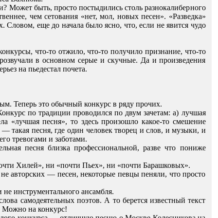
ли? Может быть, просто постыдились столь разнокалиберного
твеннее, чем сетования
«нет, мол, новых песен». «Разведка»
. Словом, еще до начала было ясно, что, если не явится чудо
онкурсы, что-то отжило, что-то получило признание, что-то
прозвучали в основном серые и скучные. Да и произведения
рьез на пьедестал почета.
ым. Теперь это обычный конкурс в ряду прочих.
онкурс по традиции проводился по двум зачетам: а) лучшая
ела
«лучшая песня»
,
то
здесь
произошло какое
-
то
смешение
—
такая
песня
,
где один
человек
творец
и слов
,
и
музыки
,
и
его
тревогами
и заботами
.
ельная песня близка профессиональной
,
разве
что
пониже
очти
Хилей»
,
ни
«почти
Пьех»
,
ни
«почти Барашковых».
 не авторских — песен, некоторые певцы пеняли, что просто
и не инструментального ансамбля.
лова самодеятельных поэтов. А то берется известный текст
. Можно на конкурс!
ошлого конкурса — отличную песню о Москве Колесникова на