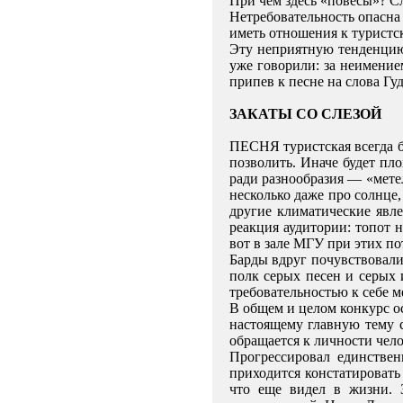
При чем здесь «повесы»? Сл
Нетребовательность опасна 
иметь отношения к туристск
Эту неприятную тенденцию
уже говорили: за неимение
припев к песне на слова Гу
ЗАКАТЫ СО СЛЕЗОЙ
ПЕСНЯ туристская всегда бы
позволить. Иначе будет пло
ради разнообразия — «метел
несколько даже про солнце,
другие климатические явле
реакция аудитории: топот н
вот в зале МГУ при этих п
Барды вдруг почувствовали,
полк серых песен и серых
требовательностью к себе м
В общем и целом конкурс о
настоящему главную тему 
обращается к личности челов
Прогрессировал единстве
приходится констатироват
что еще видел в жизни. 