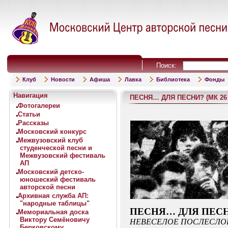
Поиск:
Клуб
Новости
Афиша
Лавка
Библиотека
Фонды
Навигация
ПЕСНЯ… ДЛЯ ПЕСНИ? (МК 26 
Фотогалереи
Статьи
Рассказы
Московский конкурс
Межвузовский клуб
студенческой песни и
Межвузовский фестиваль
АП
Московский детско-
юношеский фестиваль
авторской песни
Архивная служба АП:
"народные таблицы"
ПЕСНЯ… ДЛЯ ПЕС
Мемориальная доска
Виктору Семёновичу
НЕВЕСЕЛОЕ ПОСЛЕСЛО
Берковскому