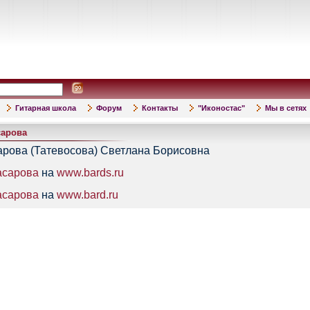
Гитарная школа
Форум
Контакты
"Иконостас"
Мы в сетях
сарова
арова (Татевосова) Светлана Борисовна
асарова
на
www.bards.ru
асарова
на
www.bard.ru