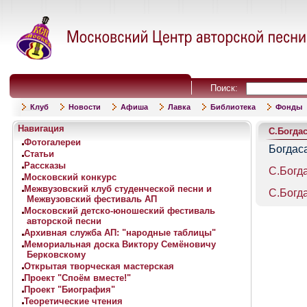
Поиск:
Клуб
Новости
Афиша
Лавка
Библиотека
Фонды
Навигация
С.Богда
Фотогалереи
Богдас
Статьи
Рассказы
С.Богд
Московский конкурс
Межвузовский клуб студенческой песни и
С.Богд
Межвузовский фестиваль АП
Московский детско-юношеский фестиваль
авторской песни
Архивная служба АП: "народные таблицы"
Мемориальная доска Виктору Семёновичу
Берковскому
Открытая творческая мастерская
Проект "Споём вместе!"
Проект "Биография"
Теоретические чтения