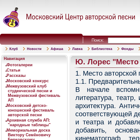
Поиск:
Клуб
Новости
Афиша
Лавка
Библиотека
Фонды
Навигация
Ю. Лорес "Место
Фотогалереи
Статьи
1. Место авторской 
Рассказы
1.1. Предварительн
Московский конкурс
Межвузовский клуб
В начале вспомн
студенческой песни и
Межвузовский фестиваль
литература, театр, 
АП
архитектура. Антич
Московский детско-
юношеский фестиваль
соответствующей де
авторской песни
Архивная служба АП:
и театра и добавл
"народные таблицы"
добавить, основ
Мемориальная доска
Виктору Семёновичу
кинематограф, т
Берковскому