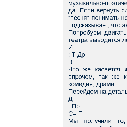
музыкально-поэтиче
да. Если вернуть с
“песня” понимать н
подсказывает, что а
Попробуем двигать
театра выводится л
И…
: Т-Др
В…
Что же касается ж
впрочем, так же к
комедия, драма.
Перейдем на деталь
Д
: Пр
С= П
Мы получили то,