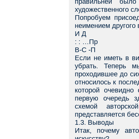
правильней было
художественного сло
Попробуем присоед
неимением другого 
И Д
: : …Пр
В-С -П
Если не иметь в ви
убрать. Теперь 
проходившее до сих
относилось к после
которой очевидно 
первую очередь з
схемой авторско
представляется бес
1.3. Выводы
Итак, почему авт
искусству?