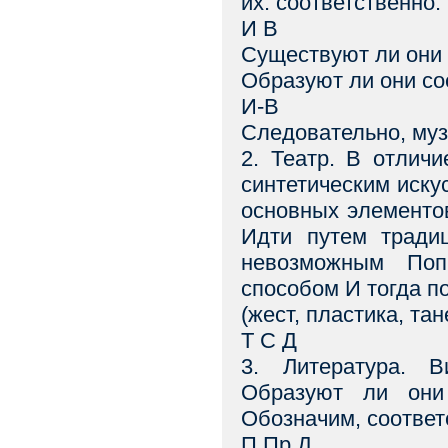
их. соответственно:
И В
Существуют ли они 
Образуют ли они со
И-В
Следовательно, муз
2. Театр. В отличи
синтетическим иску
основных элементов
Идти путем тради
невозможным Поп
способом И тогда п
(жест, пластика, та
Т С Д
3. Литература. В
Образуют ли они
Обозначим, соответ
П Пр Д