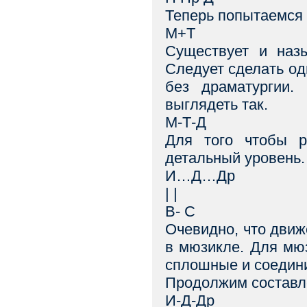
Теперь попытаемся 
М+Т
Существует и наз
Следует сделать од
без драматургии.
выглядеть так.
М-Т-Д
Для того чтобы р
детальный уровень
И…Д…Др
| |
В- С
Очевидно, что движ
в мюзикле. Для мю
сплошные и соедини
Продолжим составле
И-Д-Др