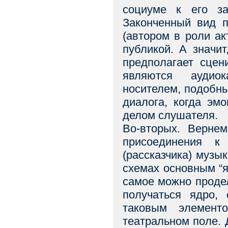
социуме к его за
Законченный вид п
(автором в роли ак
публикой. А значи
предполагает сцен
являются аудио
носителем, подобны
диалога, когда эм
делом слушателя.
Во-вторых. Верне
присоединения к
(рассказчика) музы
схемах основным “я
самое можно продела
получаться ядро, 
таковым элемент
театральном поле.