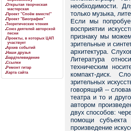
Открытая творческая
необходимости. Дл
мастерская
только музыка, лите
Проект "Споём вместе!"
Проект "Биография"
Если мы попробуем
Теоретические чтения
восприятии искусст
Союз деятелей авторской
песни
признаку мы можем 
Проекты, в которых ЦАП
участвует
зрительные и синте
Архив событий
архитектура. Слухо
Наши друзья
Бардтелевидение
Литература относ
Ссылки
техническим носит
Ремонт гитар
Карта сайта
компакт-диск. С
зрительных искусств
говорящий -- слова
театра и то и друг
автором произведе
двух способов: чере
помощи субъекта (
произведение искус