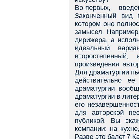
Во-первых, введ
Законченный вид п
котором оно полнос
замысел. Например
дирижера, а испол
идеальный вариа
второстепенный, 
произведения авто
Для драматургии пь
действительно ее
драматургии вообщ
драматургии в лите
его незавершенност
для авторской пе
публикой. Вы ска
компании: на кухне
Разве это балет'7 К