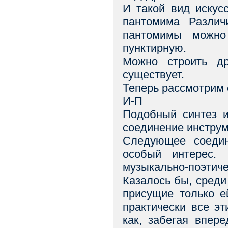
И такой вид искусс
пантомима Разли
пантомимы можн
пунктирную.
Можно строить д
существует.
Теперь рассмотрим 
И-П
Подобный синтез и
соединение инструм
Следующее соедин
особый интерес.
музыкально-поэтичес
Казалось бы, среди
присущие только е
практически все э
как, забегая впер