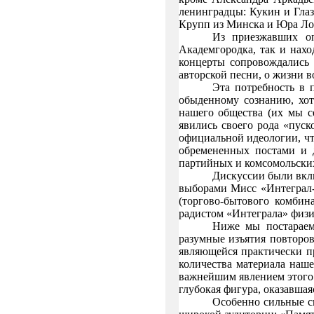
ленинградцы: Кукин и Глаз
Крупп из Минска и Юра Лос
Из приезжавших оп
Академгородка, так и нахо
концерты сопровождались
авторской песни, о жизни в
Эта потребность в 
обыденному сознанию, хот
нашего общества (их мы с
явились своего рода «пус
официальной идеологии, чт
обремененных постами и 
партийных и комсомольских
Дискуссии были вкл
выборами Мисс «Интеграл-6
(торгово-бытового комбин
радистом «Интеграла» физ
Ниже мы постараем
разумные изъятия повторов
являющейся практически п
количества материала наше
важнейшим явлением этого 
глубокая фигура, оказавша
Особенно сильные с