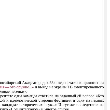
восибирский Академгородок-68»: перепечатка в приложении
ня — это оружие...»
и выход на экраны ТВ смонтированного
енные песенки».
ситете одна команда ответила на заданный ей вопрос «Кто
кой и идеологической стороны фестиваля и одну из первых
кандидат исторических наук...» И тут же последствия: на
клуб «Под интегралом» и многое другое.