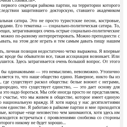
очной стоимости».
первого секретаря райкома партии, на территории которого
следствии защитившего докторскую, ставшего академиком
ьная сатира. Это не просто туристские песни, костровые,
рдами. Его тематика — социально-политическая сатира. То,
х вещах, затрагивающих очень острые социально-политические
ки можно по-разному интерпретировать. Можно преподнести с
ывать, на этом деле играть и тем самым давать пищу нашим
сть, личная позиция недостаточно четко выражена. Я впервые
с вроде бы обыватели все, такая ассоциация возникает. Или
ушится. Здесь затрагивается очень большой вопрос. От этого
ли бы одинаковыми — это немыслимо, невозможно. Утопично
яется то, что наше общество едино. Наверное, никто бы из
, где существует раскол общества: белые воюют с неграми,
днородно, что существует единство, — это дает основу для
 это надо бороться. Мы себе иногда просто не представляем,
е счастье, что мы живем в обществе, которое имеет единую
о национальную вражду. И хотя народ у нас десятилетиями
ом единстве. Я работаю в райкоме партии и мне приходится
ые, которые «еще неизвестно чем занимаются, хотя здесь им
иходится встречаться с проявлениями снобизма со стороны
оторого никому не будет хорошо...