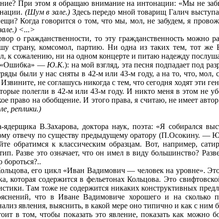
ение? При этом я обращаю внимание на интонации: «Мы не заб
онации.
(Шум в зале.)
Здесь передо мной товарищ Галич выступал
щи? Когда говорится о том, что мы, мол, не забудем, я провож
зале.) <...>
овор о гражданственности, то эту гражданственность можно ра
шу страну, комсомол, партию. Ни одна из таких тем, тот же 
л, к сожалению, ни на одном концерте и питаю надежду послушать
 («Ошибка»
—
Ю.К.
): на мой взгляд, эта песня подпадает под ра
тряды были у нас сняты в 42-м или 43-м году, а на то, что, мол
. Извините, не соглашусь никогда с тем, что сегодня ходят эти 
оторые полегли в 42-м или 43-м году. И никто меня в этом не у
ое право на обобщение. И этого права, я считаю, не имеет автор
ле, реплики.)
-ядерщика В.Захарова, доктора наук, поэта: «Я собирался выс
тому отвечу по существу предыдущему оратору (П.Осокину. —
Ю
йте обратимся к классическим образцам. Вот, например, сати
ип. Разве это означает, что он имел в виду большинство? Разв
о бороться?..
льцова, его цикл «Иван Вадимович — человек на уровне». Это 
ка, которая содержится в фельетонах Кольцова. Это свифтовско
истики. Там тоже не содержится никаких конструктивных пред
яснений, что в Иване Вадимовиче хорошего и на сколько пр
лиз явления, выяснить, в какой мере оно типично и как с ним б
тоит в том, чтобы показать это явление, показать как можно бо