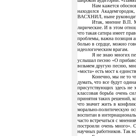
широкой аудитории: «Памят
Нам кажется обоснов
находился Академгородок,
ВАСХНИЛ, ныне руководите
Итак, мнение В.П. 
лирические. И в этом отно
что такая сатира имеет пра
проблемы, важна позиция ав
болью в сердце, можно гов
идеологическим врагам.
Я не знаю многих пе
услышал песню «О прибавоч
возьмем другую песню, мне 
«моста» есть мост к единст
Конечно, мы не то 
думать, что все будут оди
присутствующих здесь не х
классовая борьба очень си
принятия таких решений, ко
что значит жить в конфлик
морально-политическую осн
воспитан в интернациональ
часто встречаться с мнени
построили очень много». О
научных работников. Так вот