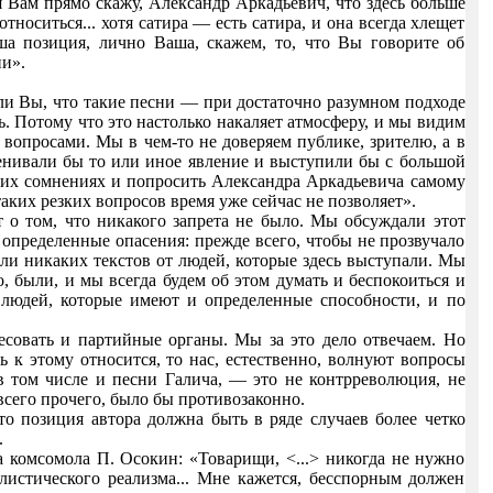
я Вам прямо скажу, Александр Аркадьевич, что здесь больше
носиться... хотя сатира — есть сатира, и она всегда хлещет
аша позиция, лично Ваша, скажем, то, что Вы говорите об
и».
и Вы, что такие песни — при достаточно разумном подходе
 Потому что это настолько накаляет атмосферу, и мы видим
вопросами. Мы в чем-то не доверяем публике, зрителю, а в
ценивали бы то или иное явление и выступили бы с большой
оих сомнениях и попросить Александра Аркадьевича самому
аких резких вопросов время уже сейчас не позволяет».
 о том, что никакого запрета не было. Мы обсуждали этот
и определенные опасения: прежде всего, чтобы не прозвучало
ли никаких текстов от людей, которые здесь выступали. Мы
, были, и мы всегда будем об этом думать и беспокоиться и
 людей, которые имеют и определенные способности, и по
ресовать и партийные органы. Мы за это дело отвечаем. Но
 к этому относится, то нас, естественно, волнуют вопросы
в том числе и песни Галича, — это не контрреволюция, не
всего прочего, было бы противозаконно.
то позиция автора должна быть в ряде случаев более четко
.
 комсомола П. Осокин: «Товарищи, <...> никогда не нужно
листического реализма... Мне кажется, бесспорным должен