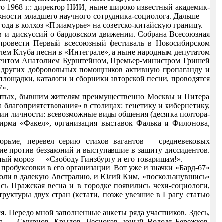
о 1968 г.: директор НИИ, ныне широко известный академик-
жности младшего научного сотрудника-социолога. Дальше —
да в колхоз «Приамурье» на советско-китайскую границу.
тов и дискуссий о бардовском движении. Собрана Всесоюзная
 провести Первый всесоюзный фестиваль в Новосибирском
ем Клуба песни в «Интеграле», а ныне народным депутатом
идентом Анатолием Бурштейном, Премьер-министром Гришей
 других добровольных помощников активную пропаганду и
лощадки, каталоги и сборники авторской песни, проводятся
7».
сятых, бывшим жителям преимущественно Москвы и Питера
 благоприятствования» в столицах: генетику и кибернетику,
ии личности: всевозможные виды общения (десятка полтора-
 фирма «Факел», организация выставок Фалька и Филонова,
рьме, перевел серию стихов вагантов – средневековых
е против беззаконий и выступавшие в защиту диссидентов.
ный мороз — «Свободу Гинзбургу и его товарищам!».
пробуксовки в его организации. Вот уже и значки «Бард-67»
троли в далекую Австралию, и Юлий Ким, «поскользнувшись»
ась Пражская весна и в городке появились чехи-социологи,
руктуры двух стран (кстати, позже увезшие в Прагу статью
ся. Передо мной заполненные анкеты ряда участников. Здесь,
ика — Смирнов, Крылов, Чесноков, юный Володя Бережков,