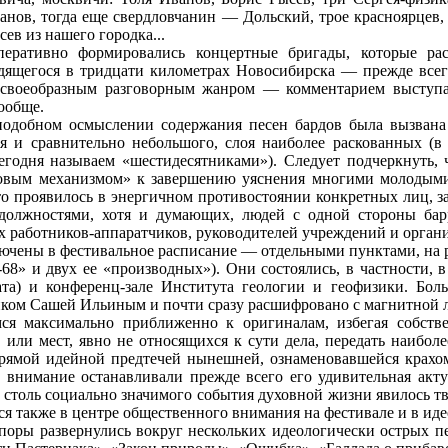
анов, тогда еще свердловчанин — Дольский, трое красноярцев,
ев из нашего городка...
еративно формировались концертные бригады, которые ра
дящегося в тридцати километрах Новосибирска — прежде всего
 своеобразным разговорным жанром — комментарием выступа
ообще.
подобном осмыслении содержания песен бардов была вызвана
я и сравнительно небольшого, слоя наиболее раскованных (в
егодня называем «шестидесятниками»). Следует подчеркнуть,
ковым механизмом» к завершению уяснения многими молодыми
о проявилось в энергичном противостоянии конкретных лиц, за 
должностями, хотя и думающих, людей с одной стороны бар
 работников-аппаратчиков, руководителей учреждений и организ
ючены в фестивальное расписание — отдельными пунктами, на р
8» и двух ее «производных»). Они состоялись, в частности, 
ата) и конференц-зале Института геологии и геофизики. Бо
иком Сашей Ильиным и почти сразу расшифровано с магнитной 
ся максимально приближенно к оригиналам, избегая собств
 или мест, явно не относящихся к сути дела, передать наибол
рямой идейной предтечей нынешней, ознаменовавшейся крахом 
 внимание останавливали прежде всего его удивительная акту
столь социально значимого события духовной жизни явилось тв
яся также в центре общественного внимания на фестивале и в и
поры развернулись вокруг нескольких идеологически острых п