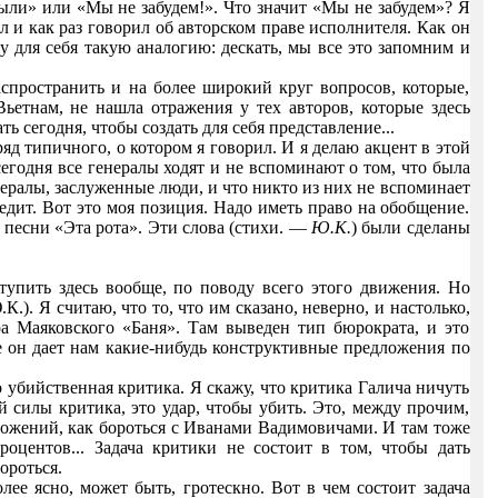
ыли» или «Мы не забудем!». Что значит «Мы не забудем»? Я
 и как раз говорил об авторском праве исполнителя. Как он
у для себя такую аналогию: дескать, мы все это запомним и
спространить и на более широкий круг вопросов, которые,
Вьетнам, не нашла отражения у тех авторов, которые здесь
 сегодня, чтобы создать для себя представление...
зряд типичного, о котором я говорил. И я делаю акцент в этой
, сегодня все генералы ходят и не вспоминают о том, что была
генералы, заслуженные люди, и что никто из них не вспоминает
бедит. Вот это моя позиция. Надо иметь право на обобщение.
 песни «Эта рота». Эти слова (стихи. —
Ю.К.
)
были сделаны
тупить здесь вообще, по поводу всего этого движения. Но
.К.). Я
считаю, что то, что им сказано, неверно, и настолько,
ра Маяковского «Баня». Там выведен тип бюрократа, и это
е он дает нам какие-нибудь конструктивные предложения по
убийственная критика. Я скажу, что критика Галича ничуть
й силы критика, это удар, чтобы убить. Это, между прочим,
ложений, как бороться с Иванами Вадимовичами. И там тоже
оцентов... Задача критики не состоит в том, чтобы дать
ороться.
лее ясно, может быть, гротескно. Вот в чем состоит задача