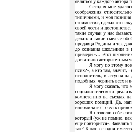
являться у каждого автора 
Сегодня мне удалос
соображения относительно
типичными, и моя позиция 
стоимости», сделал отсылку
своей чести и достоинстве.
такие случаи у нас бывают,
делать и такие смелые обоб
продавца Родины и так дале
до сознания школьника в в
примеры»… Этот школьник б
достаточно авторитетным че
Я могу по этому пов
псих?», а кто там, значит,
исполнитель, выступая на 
подобных, чернить всех и 
Я могу сказать, что
социалистического реализ
компетентно на съездах па
хороших позиций. Да, нап
напоминать? То есть привож
Я позволю себе сос
который (уж не помню, кака
еще повторится». Заявлять 
так? Какое сегодня имеет