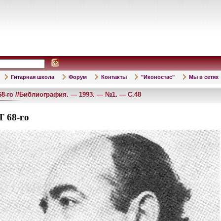
Гитарная школа
Форум
Контакты
"Иконостас"
Мы в сетях
8-го //Библиография. — 1993. — №1. — С.48
 68-го