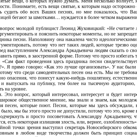
святые вещи, о которых нужно думать. Меня несколько волнует, 
сти. Понимаете, есть вещи святые, к которым надо осторожно от
сь судить обо всех Ваших песнях, но мне показалось, что В
аницей бегают за шмотками… нуждается в более четком выражени
 вопрос молодой публицист Леонид Жуховицкий: «Не считаете л
гументировать и пояснить некоторые моменты, но не запрещать.
здника песни. Наполовину она накалена чисто идеологическими 
ументировать, потому что нет таких людей, которые трезво о
ред выступлением Александра Аркадьевича людям сказать о св
ить прямо, в заостренной форме. Потому что просто избегать т
 «Сам факт проведения здесь праздника песни свидетельствует
ь?». Я прямо говорю: «Как это лучше организовать». У нас был
отому что среди самодеятельных песен она есть. Мы не требова
но опасения, что понесут какую-нибудь пошлятину, естественно
ь
и выпускать на публику, тем более на тысячную аудиторию,
ь на уровне.
. Это вопрос, который интересовал, интересует и будет инте
 широкое общественное мнение, мы знали и знаем, как молодежь
я песен, которые поют. Песни, которые мы здесь обсуждали, 
о
было, мы бы этого просто не допустили, потому что это, кроме 
одчеркнуть и просто посоветовать Александру Аркадьевичу, ч
я, есть некоторая излишняя злость, или, вернее, озлобленность»
йной точки зрения выступил секретарь Новосибирского обкома
словным в любом виде творчества должен быть принцип социа