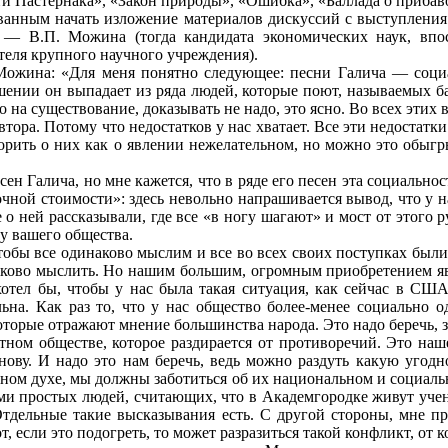
и Пастернака», «Закон природы», «Ошибка», «Баллада о прибав
анным начать изложение материалов дискуссий с выступления 
 — В.П. Можина (тогда кандидата экономических наук, впо
ля крупного научного учреждения).
Можина: «Для меня понятно следующее: песни Галича — социал
шении он выпадает из ряда людей, которые поют, называемых ба
во на существование, доказывать не надо, это ясно. Во всех эти
тора. Потому что недостатков у нас хватает. Все эти недостат
орить о них как о явлении нежелательном, но можно это обыгр
сен Галича, но мне кажется, что в ряде его песен эта социально
ной стоимости»: здесь невольно напрашивается вывод, что у на
о ней рассказывали, где все «в ногу шагают» и мост от этого р
ву вашего общества.
чтобы все одинаково мыслим и все во всех своих поступках бы
наково мыслить. Но нашим большим, огромным приобретением явл
отел бы, чтобы у нас была такая ситуация, как сейчас в США
льна. Как раз то, что у нас общество более-менее социально о
торые отражают мнение большинства народа. Это надо беречь, за
тном обществе, которое раздирается от противоречий. Это наш
ову. И надо это нам беречь, ведь можно раздуть какую угодн
ном духе, мы должны заботиться об их национальном и социальн
ями простых людей, считающих, что в Академгородке живут учен
тдельные такие высказывания есть. С другой стороны, мне пр
, если это подогреть, то может разразиться такой конфликт, от к