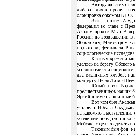
Автору же этих стро
либерал, лично провел атт
блокировка обкомом КПСС л
Это — потом. А «до
федерация во главе с Пре
Академгородке. Мы с Вале
России) по возвращении в
Яблонским, Министром «ст
подготовку фестиваля. В ш
социологические исследова
К этому времени мо
удалось на берегу Обского 
матэкономику и социологию
два различных клубов, на
концерты Веры Лотар-Шевче
Юный поэт Вадик Д
предшественников наших ба
Яркий пример: аршинные бу
Вот чем был Академг
устарели. И Булат Окуджав
на каком-то выступлении, 
затеявшие по единой прогр
Мейсака с целью сделать по
Таковым был фон, на
кроме Александра Аркадье