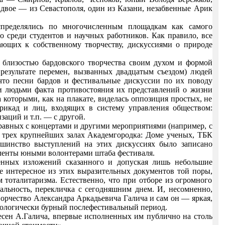
 двое — из Севастополя, один из Казани, незабвенные Арик
спределялись по многочисленным площадкам как самого
 среди студентов и научных работников. Как правило, все
ющих к собственному творчеству, дискуссиями о природе
 близостью бардовского творчества своим духом и формой
 результате перемен, вызванных двадцатым съездом) людей
 что песни бардов и фестивальные дискуссии по их поводу
 людьми факта противостояния их представлений о жизни
которыми, как на плакате, виделась оппозиция простых, не
рикад и лиц, входящих в систему управления обществом:
аций и т.п. — с другой.
авных с концертами и другими мероприятиями (например, с
в трех крупнейших залах Академгородка: Доме ученых, ТБК
льшинство выступлений на этих дискуссиях было записано
ленты юными волонтерами штаба фестиваля.
енных изложений сказанного и допуская лишь небольшие
ее интересное из этих выразительных документов той поры,
тоталитаризма. Естественно, что при отборе из огромного
альность, перекличка с сегодняшним днем. И, несомненно,
орчество Александра Аркадьевича Галича и сам он — яркая,
деологически бурный послефестивальный период.
есен А.Галича, впервые исполненных им публично на столь