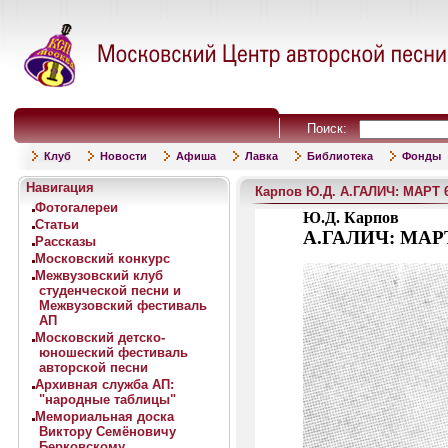
Поиск:
Клуб
Новости
Афиша
Лавка
Библиотека
Фонды
Навигация
Карпов Ю.Д. А.ГАЛИЧ: МАРТ 6
Фотогалереи
Ю.Д.
Карпов
Статьи
А.ГАЛИЧ: МАРТ
Рассказы
Московский конкурс
Межвузовский клуб
студенческой песни и
Межвузовский фестиваль
АП
Московский детско-
юношеский фестиваль
авторской песни
Архивная служба АП:
"народные таблицы"
Мемориальная доска
Виктору Семёновичу
Берковскому