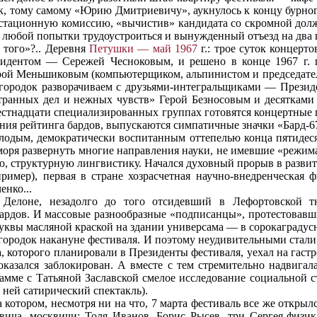
к, тому самому «Юрию Дмитриевичу», аукнулось к концу бурног
естационную комиссию, «вычистив» кандидата со скромной дол
юбой попытки трудоустроиться и вынужденный отъезд на два го
 того»?.. Деревня
Петушки — май 1967
г.: трое суток концер
зидентом — Сережей Чесноковым, и решено в конце 1967 г.
рой Меньшиковым (компьютерщиком, альпинистом и председател
 городок разворачиваем с друзьями-интегральщиками — През
ранных дел и нежных чувств» Герой Безносовым и десятками
естнадцати специализированных группах готовятся концертные п
ния рейтинга бардов, выпускаются симпатичные значки «Бард-6
лодым, демократически воспитанным оттепелью конца пятиде
моря развернуть многие направления науки, не имевшие «режима
, структурную лингвистику. Начался духовный прорыв в развит
пример), первая в стране хозрасчетная научно-внедренческая
нко...
елоне, незадолго до того отсидевший в Лефортовской тю
рдов. И массовые разнообразные «подписанцы», протестовавши
квы масляной краской на здании универсама — в сорокаградус
ородок накануне фестиваля. И поэтому неудивительными стали 
а, которого планировали в Президенты фестиваля, уехал на гас
оказался заблокирован. А вместе с тем стремительно надвигал
амме с Татьяной Заславской смелое исследование социальной ст
 ней сатирический спектакль).
 котором, несмотря ни на что, 7 марта фестиваль все же открыл
вича, москвичи: Толя Иванов, Борис Рысев, три Сергея-физ