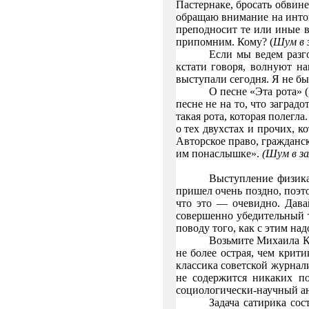
Пастернаке, бросать обвин
обращаю внимание на инт
преподносит те или иные ве
припомним. Кому? (
Шум в
Если мы ведем разг
кстати говоря, волнуют на
выступали сегодня. Я не бы
О песне «Эта рота»
песне не на то, что заградо
такая рота, которая полегла
о тех двухстах и прочих, к
Авторское право, гражданск
им понаслышке».
(Шум в за
Выступление физика
пришел очень поздно, поэ
что это — очевидно. Дава
совершенно убедительный т
поводу того, как с этим над
Возьмите Михаила Ко
не более острая, чем крити
классика советской журнал
не содержится никаких по
социологически-научный ана
Задача сатирика сос