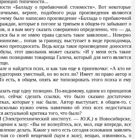
принцип типичности...
ности «Балладу о прибавочной стоимости». Вот некоторые
пичными, вернее, подобного рода произведения являются
почему было написано произведение «Баллада о прибавочной
граждан, которые в погоне за тряпьем в общем-то забывают о
ов, и я вам могу сказать совершенно определенно, что — да,
ялся бы и не имею права сделать такое заявление... Неверно
нинизме... попав за границу, выступает в виде проходимца,
жно преподносить. Ведь когда такое произведение доносится
булы, этот школьник может сказать: «И у меня есть такие
ими позициями товарища Галича, который для него является
ещи.
але и найдется псих, и как там еще в припевочке: «А кто не
 аудиториях уместный, но во всех ли? Имеет ли право автор и
То есть, в общем, опять же типизировать этого психа и ему
сказать еще одну позицию. По-видимому, одним из принципов
о, сейчас сделать ссылки, что было сказано достаточно
тках, которые у нас были. Автор выступает, в общем-то, с
асколько нужно очень навязчиво об этих всех недостатках
ся актуальной критика того, что было?
И (Электротехнический институт. —
Ю.К.)
в Новосибирске,
ение к залу: «Вы не волнуйтесь, все, мол, еще впереди, все
вление делать. Какие у него есть сегодня основания заявлять
упая со своей вещичкой
(шум в зале),
вещью, извиняюсь, о