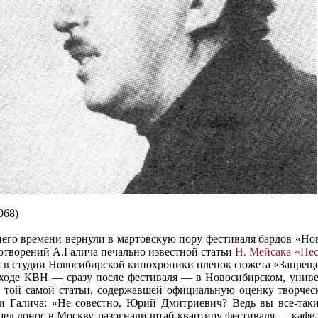
968)
него времени вернули в мартовскую пору фестиваля бардов «Но
отворений А.Галича печально известной статьи
Н. Мейсака «Пес
я в студии Новосибирской кинохроники пленок сюжета «Запрещ
 ходе КВН — сразу после фестиваля — в Новосибирском, универ
з той самой статьи, содержавшей официальную оценку творчес
и Галича: «Не совестно, Юрий Дмитриевич? Ведь вы все-таки 
ел донос в Москву, разогнали штаб-квартиру фестиваля — кафе-