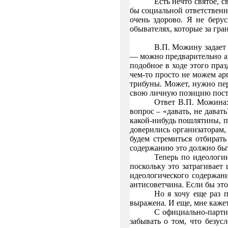
Есть нечто святое, 
бы социальной ответственно
очень здорово. Я не беру
обывателях, которые за гр
В.П. Можину задает
— можно предварительно ар
подобное в ходе этого пра
чем-то просто не
можем арг
трибуны. Может, нужно пе
свою личную позицию постав
Ответ В.П. Можина:
вопрос – «давать, не дават
какой-нибудь пошлятины, п
доверились организаторам, 
будем стремиться от
бират
содержанию это должно быт
Теперь по идеологии
поскольку это затрагивает
идеологического содержани
антисоветчина. Если бы эт
Но я хочу еще раз п
выражена. И еще, мне кажетс
С официально-парти
забывать о том, что безу