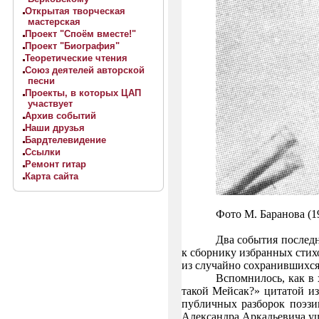
Открытая творческая
мастерская
Проект "Споём вместе!"
Проект "Биография"
Теоретические чтения
Союз деятелей авторской
песни
Проекты, в которых ЦАП
участвует
Архив событий
Наши друзья
Бардтелевидение
Ссылки
Ремонт гитар
Карта сайта
Фото М.
Баранова (1
Два события послед
к сборнику избранных стих
из случайно сохранившихс
Вспомнилось, как в
такой Мейсак?» цитатой и
публичных разборок поэзи
Александра Аркадьевича уш