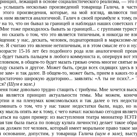
принцип, лежащий в основе социалистического реализма, — это 
ь услышать несколько произведений товарища Галича, в част
 этого произведения, которые, на мой взгляд, являются ти
к ним является аналогичной. Галич в своей преамбуле к тому, 
 на то, что он бывал за границей и наблюдал наших советских 
 Мне тоже приходилось бывать за границей... с группами турист
 но сказать о том, что это является типичным, я никогда не вз
щения: у нас, дескать, человек, поднаторевший в марксизме-ле
е. Я считаю это явление нетипичным, и в этом смысле его и ну
озрасте 15-16 лет без подобного рода или аналогичной преам
удет тыкать пальцем в любого коммуниста и, оперируя вот эт
ловеком, в общем-то будет мазать грязью очень многие святые в
оду сказать и другое. Может быть, среди всех сидящих здесь в з
 «не зам» и так далее. В общем-то, может быть, прием в каких-то
достаточно широкую аудиторию... заявлять: «А ты не псих?..» 
вся?
(Шум в зале.)
 меня тоже довольно трудно стащить с трибуны. Мне хочется вы
ма является принцип актуальности темы. Мы можем, конечн
ртии и на пленумах комсомольских и так далее о тех недоста
оминать о том, что у нас такие
недостатки были, надо, но н
у мысль опять же к тому, с чего начал: насколько сегодня являет
латься на один пример: из выступления театра миниатюр НЭТ
я там была пьеса по поводу культа личности) делает такое обращ
так должен тот человек, который имеет моральное право такое зая
ся основание, допустим, у товарища Галича
(шум в зале),
выст