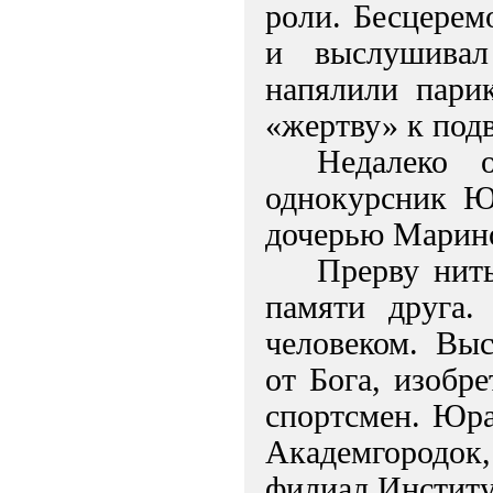
роли. Бесцерем
и выслушивал
напялили парик
«жертву» к подв
Недалеко 
однокурсник Ю
дочерью Марин
Прерву нить
памяти друга.
человеком. Вы
от Бога, изобр
спортсмен. Юра
Академгородок
филиал Институ