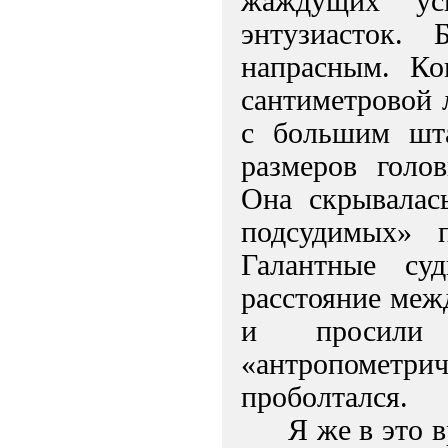
жаждущих ус
энтузиасток. 
напрасным. Ко
сантиметровой 
с большим шта
размеров голо
Она скрывалас
подсудимых» 
Галантные су
расстояние межд
и просили
«антропомет
проболтался.
Я же в это 