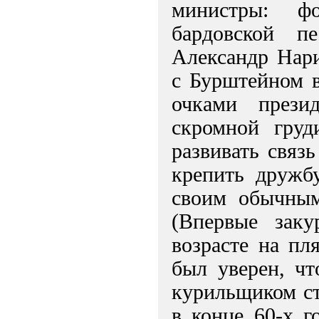
министры: фо
бардовской 
Александр Нар
с Бурштейном в
очками прези
скромной груд
развивать связ
крепить дружб
своим обычным
(Впервые зак
возрасте на пл
был уверен, чт
курильщиком ст
в конце 60-х г