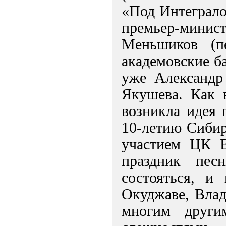
«Под Интеграло
премьер-минис
Меньшиков (п
академовские б
уже Александ
Якушева. Как 
возникла идея 
10-летию Сибир
участием ЦК В
праздник пе
состояться, и
Окуджаве, Вла
многим други