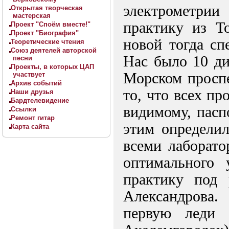
электрометр
Открытая творческая
мастерская
практику из То
Проект "Споём вместе!"
Проект "Биография"
новой тогда сп
Теоретические чтения
Союз деятелей авторской
Нас было 10 ди
песни
Проекты, в которых ЦАП
Морском проспе
участвует
Архив событий
то, что всех пр
Наши друзья
Бардтелевидение
видимому, пасп
Ссылки
Ремонт гитар
этим определил
Карта сайта
всеми лаборато
оптимального
практику под 
Александрова.
первую леди