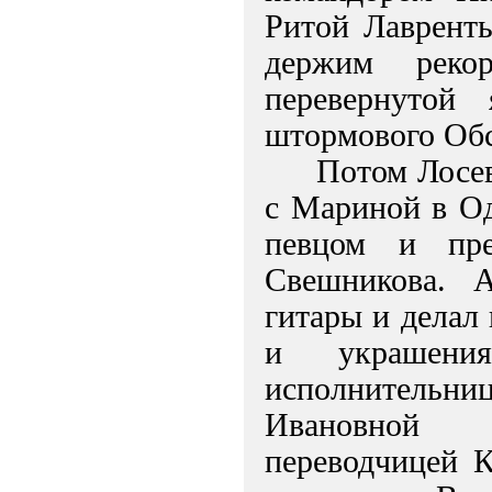
Ритой Лаврент
держим реко
перевернутой
штормового Обс
Потом Лосев
с Мариной в Од
певцом и пре
Свешникова. 
гитары и делал
и украшени
исполнительн
Ивановной 
переводчицей К