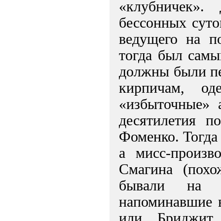
«клубничек».
бессонных суто
ведущего на п
тогда был самы
должны были пе
кирпичам, од
«избыточные» а
десятилетия п
Фоменко. Тогда
а мисс-произ
Смагина (пох
бывали на к
напоминавшие 
или Бриджит 