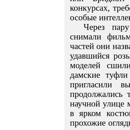
конкурсах, тре
особые интелле
Через пару
снимали филь
частей они наз
удавшийся роз
моделей сшил
дамские туфли
пригласили в
продолжались т
научной улице 
в ярком костю
прохожие огляд