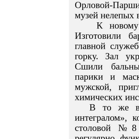
Орловой-Парши
музей нелепых 
К новому
Изготовили б
главной служе
горку. Зал ук
Сшили бальны
парики и маск
мужской, приг
химических инс
В то же в
интегралом», к
столовой №8 
регулярно фун