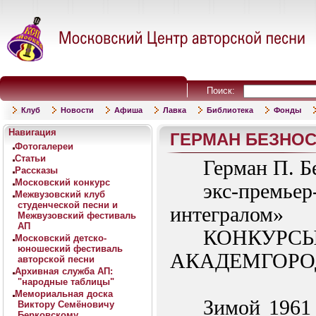
Поиск:
Клуб
Новости
Афиша
Лавка
Библиотека
Фонды
Навигация
ГЕРМАН БЕЗНО
Фотогалереи
Статьи
Герман П. Б
Рассказы
Московский конкурс
экс-премьер
Межвузовский клуб
студенческой песни и
интегралом»
Межвузовский фестиваль
АП
КОНКУРС
Московский детско-
юношеский фестиваль
АКАДЕМГОРОД
авторской песни
Архивная служба АП:
"народные таблицы"
Мемориальная доска
Зимой 1961 
Виктору Семёновичу
Берковскому