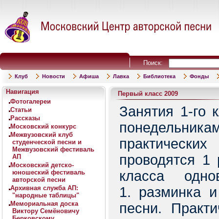
Поиск:
Клуб
Новости
Афиша
Лавка
Библиотека
Фонды
Навигация
Первый класс 2009
Фотогалереи
Занятия 1-го 
Статьи
Рассказы
понедельникам,
Московский конкурс
Межвузовский клуб
практически
студенческой песни и
Межвузовский фестиваль
проводятся 1 
АП
Московский детско-
класса одно
юношеский фестиваль
авторской песни
Архивная служба АП:
1. разминка и
"народные таблицы"
Мемориальная доска
песни. Практ
Виктору Семёновичу
Берковскому