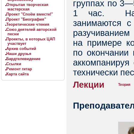
группах по 3—
Открытая творческая
мастерская
1 час. На п
Проект "Споём вместе!"
Проект "Биография"
занимаются с
Теоретические чтения
Союз деятелей авторской
разучиванием
песни
Проекты, в которых ЦАП
на примере ко
участвует
Архив событий
по окончании 
Наши друзья
Бардтелевидение
аккомпанируя 
Ссылки
Ремонт гитар
технически пес
Карта сайта
Лекции
Теория
Преподавател