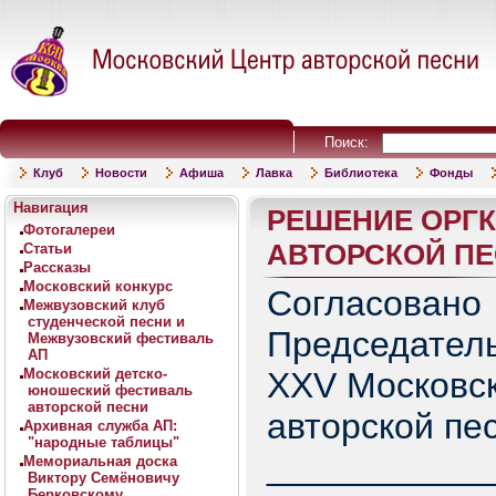
Поиск:
Клуб
Новости
Афиша
Лавка
Библиотека
Фонды
Навигация
РЕШЕНИЕ ОРГК
Фотогалереи
АВТОРСКОЙ П
Статьи
Рассказы
Московский конкурс
Согласовано
Межвузовский клуб
студенческой песни и
Председател
Межвузовский фестиваль
АП
Московский детско-
XXV Московск
юношеский фестиваль
авторской песни
авторской пе
Архивная служба АП:
"народные таблицы"
___________
Мемориальная доска
Виктору Семёновичу
Берковскому