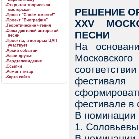
Открытая творческая
РЕШЕНИЕ О
мастерская
Проект "Споём вместе!"
Проект "Биография"
XXV МОСК
Теоретические чтения
Союз деятелей авторской
ПЕСНИ
песни
Проекты, в которых ЦАП
На основан
участвует
Архив событий
Московског
Наши друзья
Бардтелевидение
Ссылки
соответств
Ремонт гитар
Карта сайта
фестиваля
сформироват
фестивале в 
В номинации 
1. Соловьевы
В номинации 