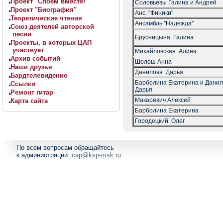
Проект "Споём вместе!"
Соловьевы Галина и Андрей
Проект "Биография"
Анс. "Финики"
Теоретические чтения
Ансамбль "Надежда"
Союз деятелей авторской
песни
Брусницына Галина
Проекты, в которых ЦАП
участвует
Михайловская Алина
Архив событий
Шолош Анна
Наши друзья
Данилова Дарья
Бардтелевидение
Барболина Екатерина и Дани
Ссылки
Дарья
Ремонт гитар
Макаревич Алексей
Карта сайта
Барболина Екатерина
Городецкий Олег
По всем вопросам обращайтесь
к администрации:
cap@ksp-msk.ru