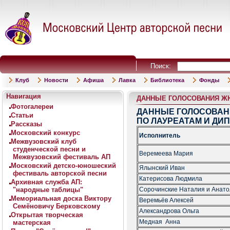
Поиск:
Клуб
Новости
Афиша
Лавка
Библиотека
Фонды
Навигация
ДАННЫЕ ГОЛОСОВАНИЯ ЖЮ
Фотогалереи
ДАННЫЕ ГОЛОСОВА
Статьи
ПО ЛАУРЕАТАМ И ДИ
Рассказы
Московский конкурс
Исполнитель
Межвузовский клуб
студенческой песни и
Веремеева Мария
Межвузовский фестиваль АП
Московский детско-юношеский
Ялынский Иван
фестиваль авторской песни
Катерисова Людмила
Архивная служба АП:
"народные таблицы"
Сорочинские Наталия и Анат
Мемориальная доска Виктору
Веремьёв Алексей
Семёновичу Берковскому
Александрова Ольга
Открытая творческая
Медная Анна
мастерская