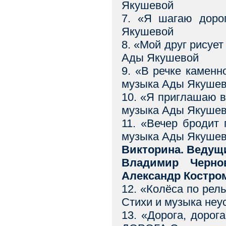
Якушевой
7. «Я шагаю дор
Якушевой
8. «Мой друг рису
Ады Якушевой
9. «В речке каме
музыка Ады Якуше
10. «Я приглашаю
музыка Ады Якуше
11. «Вечер броди
музыка Ады Якуше
Викторина. Веду
Владимир Черно
Александр Костро
12. «Колёса по ре
Стихи и музыка неу
13. «Дорога, дорог