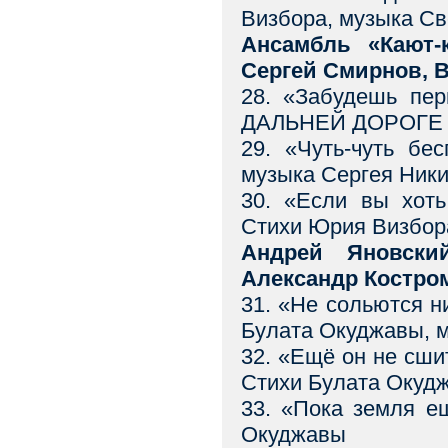
Визбора, музыка С
Ансамбль «Кают-
Сергей Смирнов, 
28. «Забудешь пе
ДАЛЬНЕЙ ДОРОГЕ С
29. «Чуть-чуть б
музыка Сергея Ник
30. «Если вы хо
Стихи Юрия Визбора
Андрей Яновски
Александр Костро
31. «Не сольются 
Булата Окуджавы, 
32. «Ещё он не с
Стихи Булата Окуд
33. «Пока земля 
Окуджавы