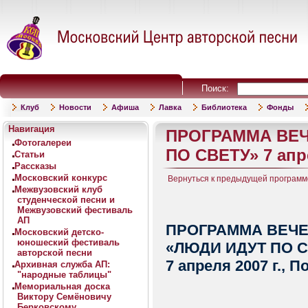
Поиск:
Клуб
Новости
Афиша
Лавка
Библиотека
Фонды
Навигация
ПРОГРАММА ВЕЧ
Фотогалереи
ПО СВЕТУ» 7 апре
Статьи
Рассказы
Московский конкурс
Вернуться к предыдущей программ
Межвузовский клуб
студенческой песни и
Межвузовский фестиваль
АП
ПРОГРАММА ВЕЧЕ
Московский детско-
юношеский фестиваль
«ЛЮДИ ИДУТ ПО С
авторской песни
7 апреля 2007 г., 
Архивная служба АП:
"народные таблицы"
Мемориальная доска
Виктору Семёновичу
Берковскому