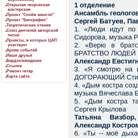
1 отделение
Открытая творческая
мастерская
Ансамбль геологов
Проект "Споём вместе!"
Сергей Батуев, П
Проект "Биография"
Теоретические чтения
1. «Люди идут п
Союз деятелей авторской
песни
Сидорова, музыка 
Проекты, в которых ЦАП
2. «Верю в брат
участвует
Архив событий
БРАТСТВО ЛЮДЕЙ Ст
Наши друзья
Александр Евстиг
Бардтелевидение
Ссылки
3. «Я смотрю на
Ремонт гитар
ДОГОРАЮЩИЙ Стихи
Карта сайта
4. «Дым костра со
музыка Вячеслава 
5. «Дым костра 
Сергея Крылова
Татьяна Визбор
Александр Костро
6. «Ты – моё ды