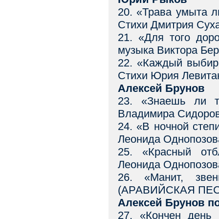
20. «Трава умыта
Стихи Дмитрия Суха
21. «Для того до
музыка Виктора Бер
22. «Каждый выб
Стихи Юрия Левитан
Алексей Брунов
23. «Знаешь ли
Владимира Сидоров
24. «В ночной сте
Леонида Однопозова
25. «Красный о
Леонида Однопозова
26. «Манит, зв
(АРАВИЙСКАЯ ПЕСНЯ
Алексей Брунов п
27. «Кончен ден