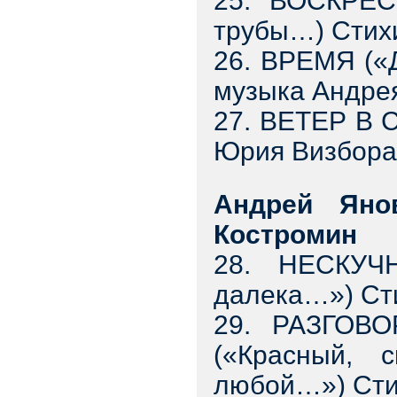
25. ВОСКРЕС
трубы…) Стих
26. ВРЕМЯ («
музыка Андрея
27. ВЕТЕР В
Юрия Визбора
Андрей Янов
Костромин
28. НЕСКУЧ
далека…») Ст
29. РАЗГО
(«Красный, 
любой…») Сти