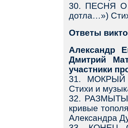
30. ПЕСНЯ О 
дотла…») Сти
Ответы викт
Александр Е
Дмитрий Ма
участники п
31. МОКРЫЙ 
Стихи и музык
32. РАЗМЫТЫЙ
кривые топол
Александра Д
33. КОНЕЦ С