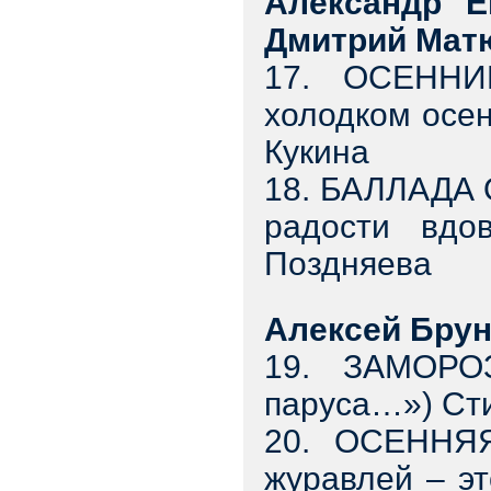
Александр Е
Дмитрий Мат
17. ОСЕННИ
холодком осе
Кукина
18. БАЛЛАДА 
радости вдо
Поздняева
Алексей Бру
19. ЗАМОРО
паруса…») Сти
20. ОСЕННЯ
журавлей – э