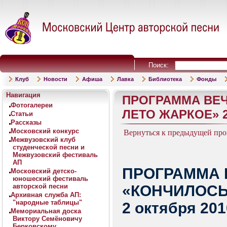
Поиск:
Клуб
Новости
Афиша
Лавка
Библиотека
Фонды
Навигация
ПРОГРАММА ВЕЧ
Фотогалереи
ЛЕТО ЖАРКОЕ» 2 
Статьи
Рассказы
Московский конкурс
Вернуться к предыдущей пр
Межвузовский клуб
студенческой песни и
Межвузовский фестиваль
АП
ПРОГРАММА 
Московский детско-
юношеский фестиваль
авторской песни
«КОНЧИЛОСЬ
Архивная служба АП:
"народные таблицы"
2 октября 201
Мемориальная доска
Виктору Семёновичу
Берковскому