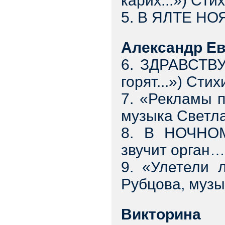
карих...») Сти
5. В ЯЛТЕ НО
Александр Ев
6. ЗДРАВСТВУ
горят...») Ст
7. «Рекламы 
музыка Светл
8. В НОЧНОМ
звучит орган…
9. «Улетели 
Рубцова, муз
Викторина