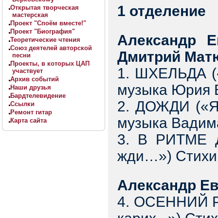
1 отделение
Открытая творческая
мастерская
Проект "Споём вместе!"
Проект "Биография"
Александр Е
Теоретические чтения
Союз деятелей авторской
Дмитрий Мат
песни
Проекты, в которых ЦАП
1. ШХЕЛЬДА (
участвует
Архив событий
музыка Юрия 
Наши друзья
Бардтелевидение
2. ДОЖДИ («Я
Ссылки
Ремонт гитар
музыка Вадим
Карта сайта
3. В РИТМЕ 
жди…») Стихи
Александр Ев
4. ОСЕННИЙ Р