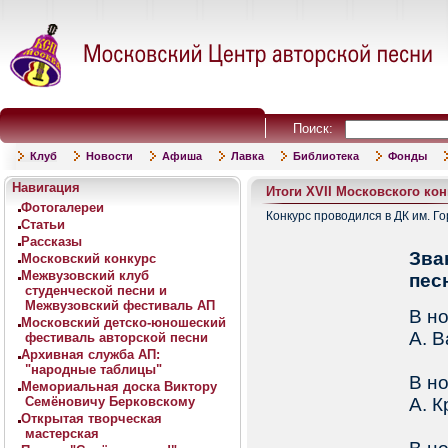
Поиск:
Клуб
Новости
Афиша
Лавка
Библиотека
Фонды
Навигация
Итоги XVII Московского ко
Фотогалереи
Конкурс проводился в ДК им. Г
Статьи
Рассказы
Зва
Московский конкурс
Межвузовский клуб
пес
студенческой песни и
Межвузовский фестиваль АП
В н
Московский детско-юношеский
А. 
фестиваль авторской песни
Архивная служба АП:
"народные таблицы"
В н
Мемориальная доска Виктору
Семёновичу Берковскому
А. 
Открытая творческая
мастерская