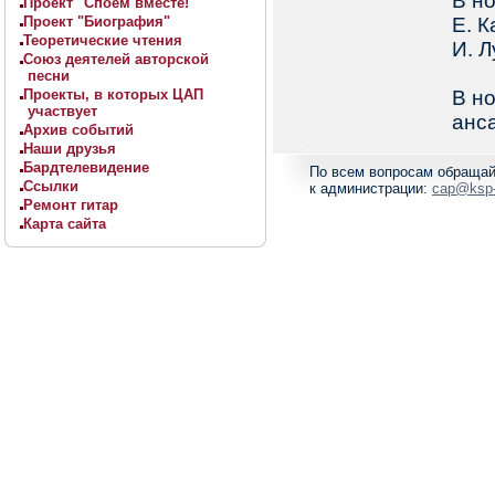
В н
Проект "Споём вместе!"
Проект "Биография"
Е. К
Теоретические чтения
И. Л
Союз деятелей авторской
песни
Проекты, в которых ЦАП
В н
участвует
анс
Архив событий
Наши друзья
Бардтелевидение
По всем вопросам обращай
Ссылки
к администрации:
cap@ksp-
Ремонт гитар
Карта сайта