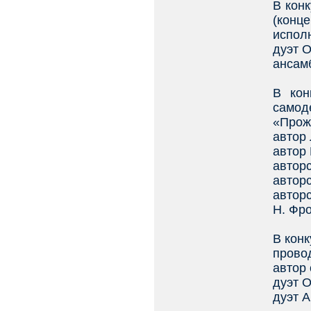
В конк
(конце
исполн
дуэт О
ансам
В кон
самод
«Прож
автор
автор
авторс
авторс
авторс
Н. Фр
В конк
прово
автор 
дуэт О
дуэт А