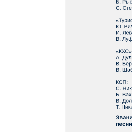
Б. Ры
С. Ст
«Турис
Ю. Ви
И. Ле
В. Лу
«КХС»
А. Ду
В. Бе
В. Ша
КСП:
С. Ни
Б. Ва
В. До
Т. Ник
Звани
песни