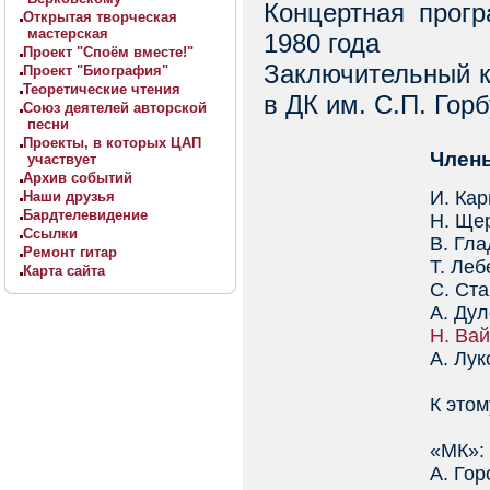
Концертная прог
Открытая творческая
мастерская
1980 года
Проект "Споём вместе!"
Заключительный к
Проект "Биография"
Теоретические чтения
в ДК им. С.П. Гор
Союз деятелей авторской
песни
Проекты, в которых ЦАП
Члены
участвует
Архив событий
И. Кар
Наши друзья
Бардтелевидение
Н. Ще
Ссылки
В. Гл
Ремонт гитар
Т. Ле
Карта сайта
С. Ст
А. Ду
Н. Ва
А. Лук
К этом
«МК»:
А. Го