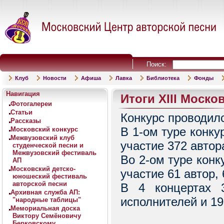
Поиск:
Клуб
Новости
Афиша
Лавка
Библиотека
Фонды
Навигация
Итоги XIII Моско
Фотогалереи
Статьи
Конкурс проводилс
Рассказы
В 1-ом туре конку
Московский конкурс
Межвузовский клуб
участие 372 автор
студенческой песни и
Межвузовский фестиваль
Во 2-ом туре конк
АП
Московский детско-
участие 61 автор,
юношеский фестиваль
авторской песни
В 4 концертах 3
Архивная служба АП:
исполнителей и 19
"народные таблицы"
Мемориальная доска
Виктору Семёновичу
Берковскому