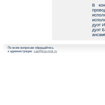
В кон
провод
испол
исполн
дуэт И
дуэт Б
ансам
По всем вопросам обращайтесь
к администрации:
cap@ksp-msk.ru