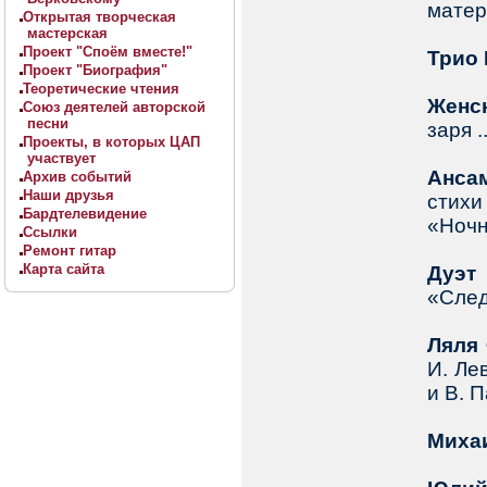
матер
Открытая творческая
мастерская
Проект "Споём вместе!"
Трио
Проект "Биография"
Теоретические чтения
Женс
Союз деятелей авторской
песни
заря .
Проекты, в которых ЦАП
участвует
Ансам
Архив событий
Наши друзья
стихи
Бардтелевидение
«Ночн
Ссылки
Ремонт гитар
Карта сайта
Дуэт
«След
Ляля
И. Ле
и В. 
Миха