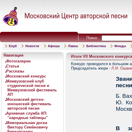
Поиск:
Клуб
Новости
Афиша
Лавка
Библиотека
Фонды
Навигация
Итоги VII Московского конкурс
Фотогалереи
Конкурс проводился в большом а
Статьи
Председатель жюри -
Л.И. Ошан
Рассказы
Московский конкурс
Звани
Межвузовский клуб
песни
студенческой песни и
Межвузовский фестиваль
АП
Б. Ва
Московский детско-
Ю. Ко
юношеский фестиваль
Моск
авторской песни
Архивная служба АП:
"народные таблицы"
Мемориальная доска
Виктору Семёновичу
В за
Берковскому