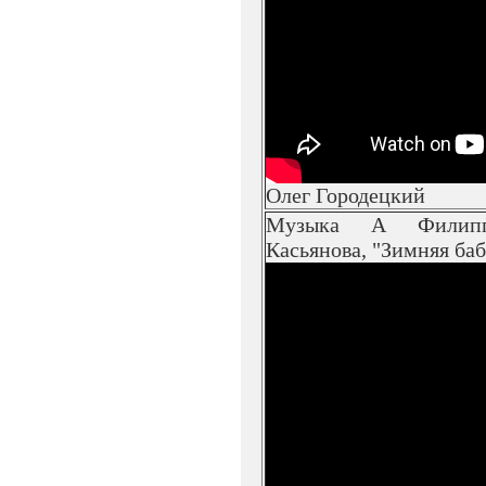
Олег Городецкий
Музыка А Филипп
Касьянова, "Зимняя баб