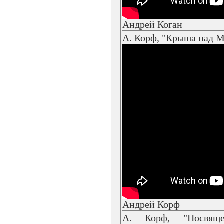
Андрей Коган
А. Корф, "Крыша над 
Андрей Корф
А. Корф, "Посвяще