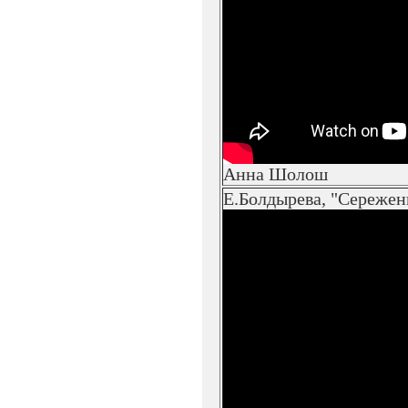
Анна Шолош
Е.Болдырева, "Сережен