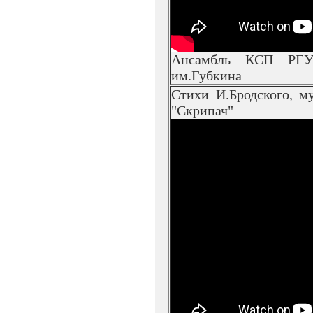
Ансамбль КСП РГУ
им.Губкина
Стихи И.Бродского, м
"Скрипач"