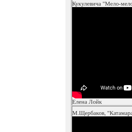
Кукулевича "Мело-мело
Елена Лойк
М.Щербаков, "Катамар