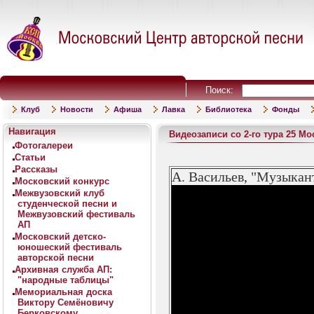
Поиск:
Клуб
Новости
Афиша
Лавка
Библиотека
Фонды
Навигация
Видеозаписи со 2-го тура 25 М
Фотогалереи
Статьи
Рассказы
А. Васильев, "Музыкан
Московский конкурс
Межвузовский клуб
студенческой песни и
Межвузовский фестиваль
АП
Московский детско-
юношеский фестиваль
авторской песни
Архивная служба АП:
"народные таблицы"
Мемориальная доска
Виктору Семёновичу
Берковскому