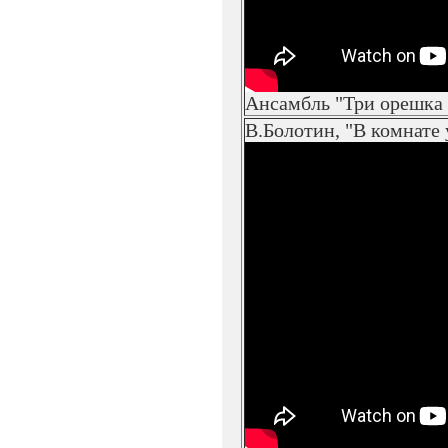
Ансамбль "Три орешка
В.Болотин, "В комнате