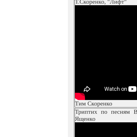
Т.Скоренко, "Лифт"
Тим Скоренко
Триптих по песням В
Ященко