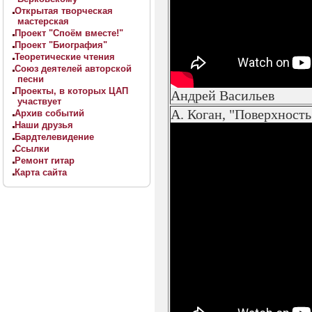
Открытая творческая
мастерская
Проект "Споём вместе!"
Проект "Биография"
Теоретические чтения
Союз деятелей авторской
песни
Проекты, в которых ЦАП
Андрей Васильев
участвует
А. Коган, "Поверхность
Архив событий
Наши друзья
Бардтелевидение
Ссылки
Ремонт гитар
Карта сайта