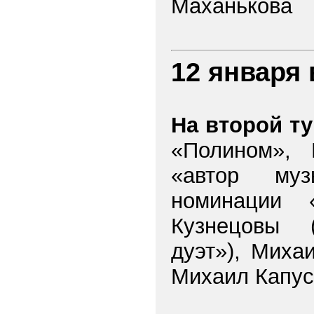
Маханькова
12 января
На второй т
«Полином», 
«автор муз
номинации 
Кузнецовы 
дуэт»), Миха
Михаил Капус