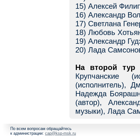
15) Алексей Филип
16) Александр Вол
17) Светлана Гене
18) Любовь Хотьян
19) Александр Гуд
20) Лада Самсонов
На втоpой тур
Крупчанские (и
(исполнитель), Д
Надежда Боярашни
(автор), Алекса
музыки), Лада Сам
По всем вопросам обращайтесь
к администрации:
cap@ksp-msk.ru