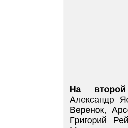
На втоpой
Александp Я
Веpенок, Аpс
Гpигоpий Ре