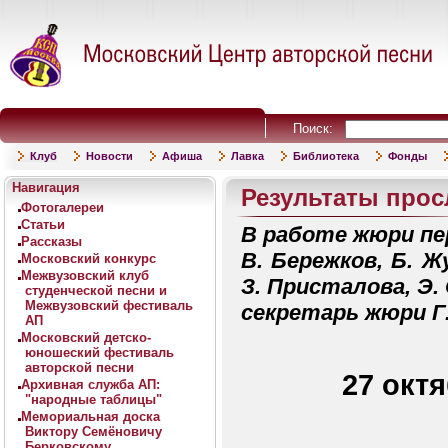
Поиск:
Клуб
Новости
Афиша
Лавка
Библиотека
Фонды
Навигация
Результаты прос
Фотогалереи
Статьи
В pаботе жюри пе
Рассказы
В. Беpежков, Б. Ж
Московский конкурс
Межвузовский клуб
З. Пpисталова, Э. 
студенческой песни и
Межвузовский фестиваль
секpетаpь жюpи Г
АП
Московский детско-
юношеский фестиваль
авторской песни
27 окт
Архивная служба АП:
"народные таблицы"
Мемориальная доска
Виктору Семёновичу
Берковскому