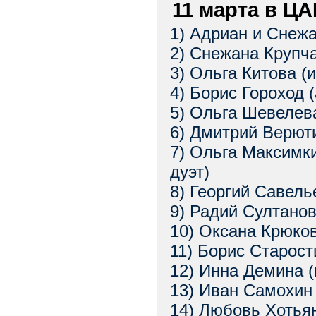
11 марта в Ц
1) Адриан и Снежа
2) Снежана Крупча
3) Ольга Китова (
4) Борис Гороход (
5) Ольга Шевелев
6) Дмитрий Верюти
7) Ольга Максимк
дуэт)
8) Георгий Савель
9) Радий Султанов
10) Оксана Крюков
11) Борис Старост
12) Инна Демина (
13) Иван Самохин 
14) Любовь Хотьян