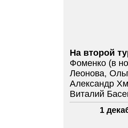
На втоpой т
Фоменко (в н
Леонова, Оль
Александр Хм
Виталий Басе
1 дека