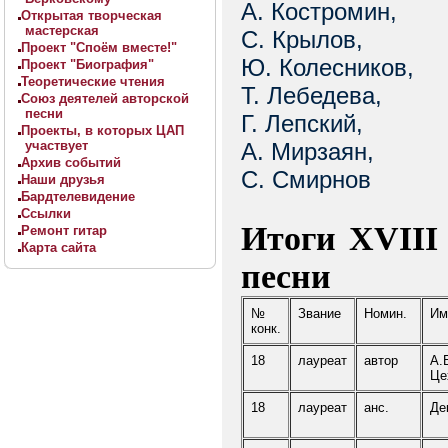
А. Костромин,
Открытая творческая
мастерская
С. Крылов,
Проект "Споём вместе!"
Ю. Колесников,
Проект "Биография"
Теоретические чтения
Т. Лебедева,
Союз деятелей авторской
песни
Г. Лепский,
Проекты, в которых ЦАП
участвует
А. Мирзаян,
Архив событий
С. Смирнов
Наши друзья
Бардтелевидение
Ссылки
Итоги XVIII
Ремонт гитар
Карта сайта
песни
№
Звание
Номин.
Им
конк.
18
лауреат
автор
А.
Це
18
лауреат
анс.
Де