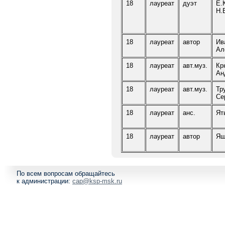
18
лауреат
дуэт
Е.
Н.
18
лауреат
автор
Ив
Ал
18
лауреат
авт.муз.
Кр
Ан
18
лауреат
авт.муз.
Тр
Се
18
лауреат
анс.
Ят
18
лауреат
автор
Ящ
По всем вопросам обращайтесь
к администрации:
cap@ksp-msk.ru