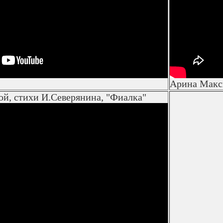
Арина Макс
й, стихи И.Северянина, "Фиалка"