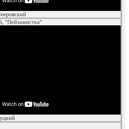
ееровский
, "Пейзажистка"
уцкий