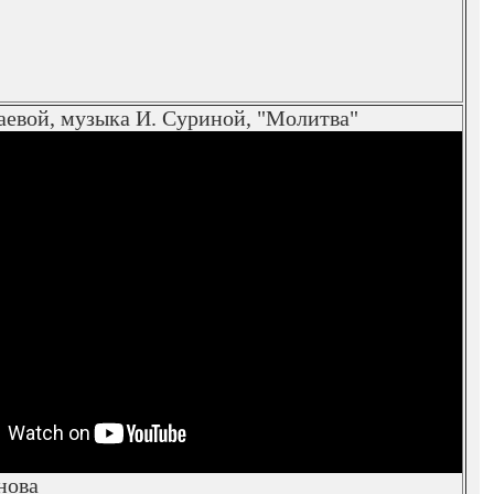
аевой, музыка И. Суриной, "Молитва"
нова