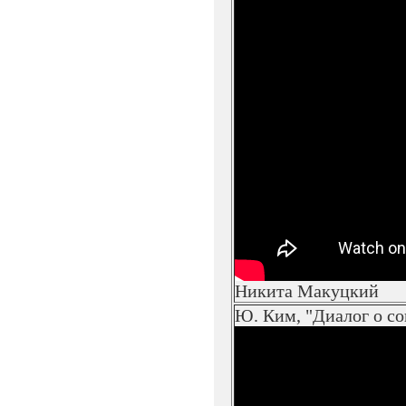
Никита Макуцкий
Ю. Ким, "Диалог о со