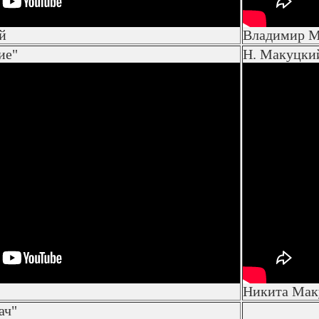
й
Владимир М
ие"
Н. Макуцкий
Никита Мак
ач"