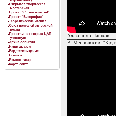
Открытая творческая
мастерская
Проект "Споём вместе!"
Проект "Биография"
Теоретические чтения
Союз деятелей авторской
песни
Проекты, в которых ЦАП
Александр Пашков
участвует
В. Мееровский, "Кру
Архив событий
Наши друзья
Бардтелевидение
Ссылки
Ремонт гитар
Карта сайта