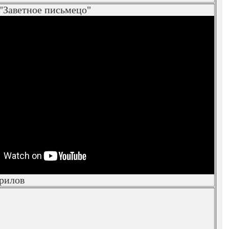
 "Заветное письмецо"
рилов