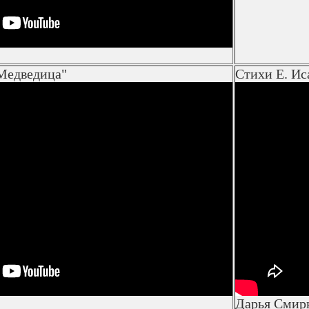
 Медведица"
Стихи Е. Ис
Дарья Смир