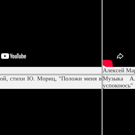
Алексей Ма
ой, стихи Ю. Мориц, "Положи меня в
Музыка А.
успокоюсь"