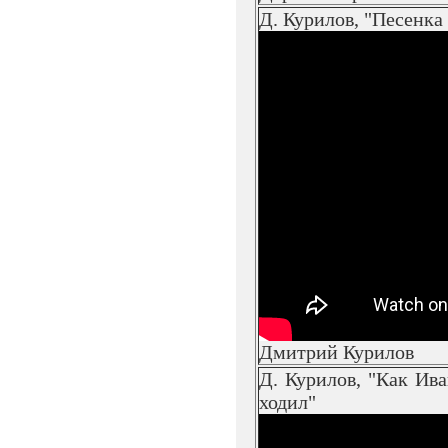
Д. Курилов, "Песенка
Дмитрий Курилов
Д. Курилов, "Как Ив
ходил"