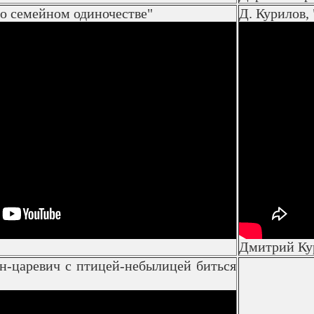
 о семейном одиночестве"
Д. Курилов,
Дмитрий Ку
ан-царевич с птицей-небылицей биться