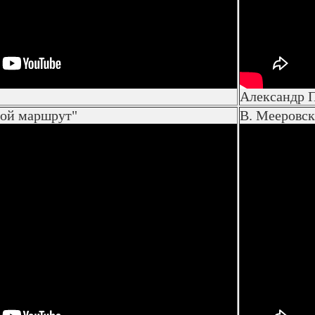
Александр 
той маршрут"
В. Мееровск