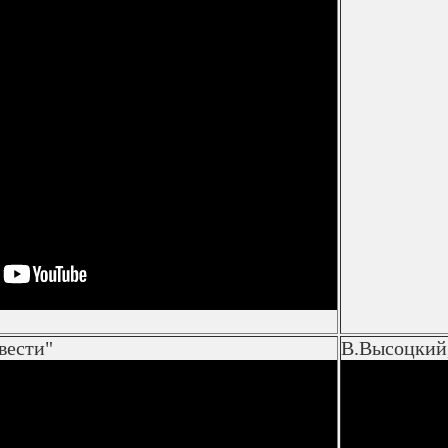
вести"
В.Высоцкий,