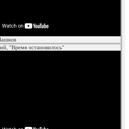
Пашков
ий, "Время остановилось"