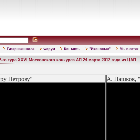
Гитарная школа
Форум
Контакты
"Иконостас"
Мы в сетях
2-го тура XXVI Московского конкурса АП 24 марта 2012 года из ЦАП
ру Петрову"
А. Пашков, 