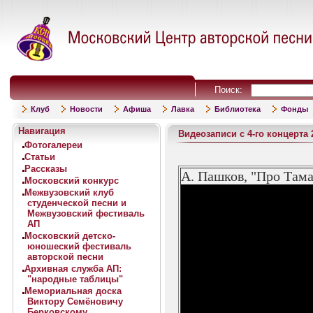
Поиск:
Клуб
Новости
Афиша
Лавка
Библиотека
Фонды
Навигация
Видеозаписи с 4-го концерта 
Фотогалереи
Статьи
Рассказы
А. Пашков, "Про Тама
Московский конкурс
Межвузовский клуб
студенческой песни и
Межвузовский фестиваль
АП
Московский детско-
юношеский фестиваль
авторской песни
Архивная служба АП:
"народные таблицы"
Мемориальная доска
Виктору Семёновичу
Берковскому