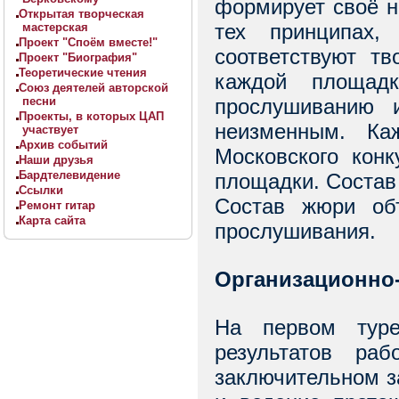
формирует своё н
Открытая творческая
тех принципах,
мастерская
Проект "Споём вместе!"
соответствуют т
Проект "Биография"
Теоретические чтения
каждой площад
Союз деятелей авторской
песни
прослушиванию 
Проекты, в которых ЦАП
неизменным. К
участвует
Архив событий
Московского кон
Наши друзья
Бардтелевидение
площадки. Состав
Ссылки
Состав жюри об
Ремонт гитар
Карта сайта
прослушивания.
Организационно-
На первом туре
результатов ра
заключительном з