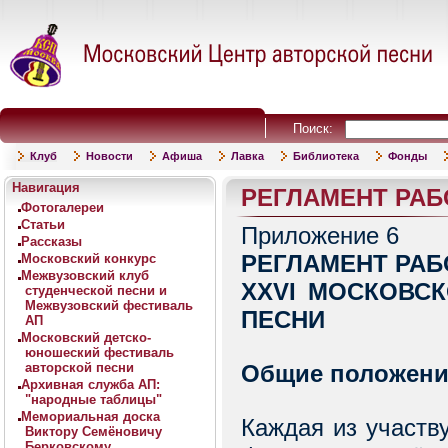
Поиск:
Клуб
Новости
Афиша
Лавка
Библиотека
Фонды
Навигация
РЕГЛАМЕНТ РАБ
Фотогалереи
Статьи
Приложение 6
Рассказы
РЕГЛАМЕНТ РА
Московский конкурс
Межвузовский клуб
XXVI МОСКОВС
студенческой песни и
Межвузовский фестиваль
ПЕСНИ
АП
Московский детско-
юношеский фестиваль
авторской песни
Общие положен
Архивная служба АП:
"народные таблицы"
Мемориальная доска
Каждая из участв
Виктору Семёновичу
Берковскому