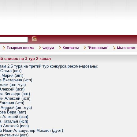
Гитарная школа
Форум
Контакты
"Иконостас"
Мы в сетях
 список на 3 тур 2 канал
там 2.5 тура на третий тур конкурса рекомендованы:
Ольга (авт)
 Мария (авт)
а Екатерина (исп)
ксим (авт.муз)
Алексей (исп)
ва Зинаида (авт)
ий Алексей (исп)
Евгения (исп)
 Андрей (авт.муз)
ова Вера (авт)
о Алексей (исп)
а Наталья (исп)
в Алексей (исп)
й Иван-Альшуллер Михаил (дуэт)
онстантин (авт)