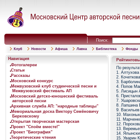
Поиск:
Клуб
Новости
Афиша
Лавка
Библиотека
Фонды
Навигация
Рейтинговый
Фотогалереи
По результа
Статьи
1. Алтухова 
Рассказы
2. Кочеткова
Московский конкурс
3. Барболин
Межвузовский клуб студенческой песни и
4. Попов Ма
Межвузовский фестиваль АП
5. Лисицын 
6. Пристало
Московский детско-юношеский фестиваль
7. Ушаровск
авторской песни
8. Лапшина 
Архивная служба АП: "народные таблицы"
9. Васильев
Мемориальная доска Виктору Семёновичу
10. Махоньк
Берковскому
11. Марченк
Открытая творческая мастерская
12. Порохов
Проект "Споём вместе!"
13. Веремье
Проект "Биография"
14. Ялынски
Теоретические чтения
15. Уварин К