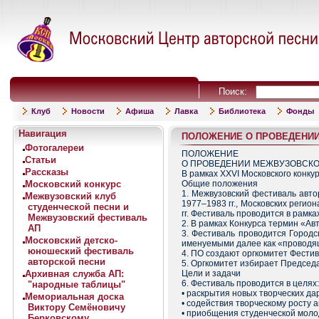
Поиск:
Клуб
Новости
Афиша
Лавка
Библиотека
Фонды
Навигация
ПОЛОЖЕНИЕ О ПРОВЕДЕНИИ
Фотогалереи
ПОЛОЖЕНИЕ
Статьи
О ПРОВЕДЕНИИ МЕЖВУЗОВСКО
Рассказы
В рамках ХХVI Московского конку
Московский конкурс
Общие положения
1. Межвузовский фестиваль авто
Межвузовский клуб
1977–1983 гг., Московских реги
студенческой песни и
гг. Фестиваль проводится в рамка
Межвузовский фестиваль
2. В рамках Конкурса термин «Ав
АП
3. Фестиваль проводится Городс
Московский детско-
именуемыми далее как «проводя
юношеский фестиваль
4. ПО создают оргкомитет Фести
авторской песни
5. Оргкомитет избирает Председа
Архивная служба АП:
Цели и задачи
6. Фестиваль проводится в целях:
"народные таблицы"
• раскрытия новых творческих да
Мемориальная доска
• содействия творческому росту 
Виктору Семёновичу
• приобщения студенческой молод
Берковскому