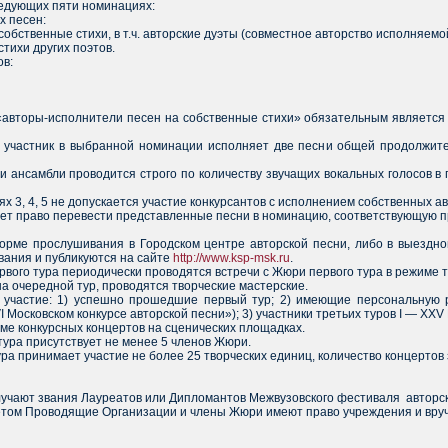
дующих пяти номинациях:
х песен:
собственные стихи, в т.ч. авторские дуэты (совместное авторство исполняемо
тихи других поэтов.
ов:
«авторы-исполнители песен на собственные стихи» обязательным является 
 участник в выбранной номинации исполняет две песни общей продолжите
и ансамбли проводится строго по количеству звучащих вокальных голосов в п
х 3, 4, 5 не допускается участие конкурсантов с исполнением собственных а
еет право перевести представленные песни в номинацию, соответствующую 
орме прослушивания в Городском центре авторской песни, либо в выездно
ания и публикуются на сайте
http://www.ksp-msk.ru
.
вого тура периодически проводятся встречи с Жюри первого тура в режиме т
а очередной тур, проводятся творческие мастерские.
 участие: 1) успешно прошедшие первый тур; 2) имеющие персональную 
Московском конкурсе авторской песни»); 3) участники третьих туров I — XXV 
ме конкурсных концертов на сценических площадках.
тура присутствует не менее 5 членов Жюри.
ра принимает участие не более 25 творческих единиц, количество концертов з
лучают звания Лауреатов или Дипломантов Межвузовского фестиваля авторс
етом Проводящие Организации и члены Жюри имеют право учреждения и вруч