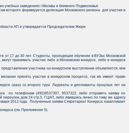
их учебных заведениях г.Москвы и ближнего Подмосковья.
огам которого формируется делегация Московского региона для участия в
 области АП и утверждается Председателем Жюри.
те от 17 до 30 лет. Студенты, проходящие обучение в ВУЗах Московской
могут принимать участие либо в Московском конкурсе, либо в конкурсе
 представлении участника на конкурсном выступлении объявляется, кем
 желании принять участие в конкурсном процессе, так же имеют право
нкурсе сразу со второго тура. Лауреаты и дипломанты прошлых лет не
рса по телефонам (495)9537307, 9537322, либо отправить заявку по
й переулок, дом 24 стр.5, ГЦАП, либо явившись лично по тому же адресу
1 января 2012 года. Полученные заявки Секретариат Конкурса накапливает
онкурса (см. Приложение 5).