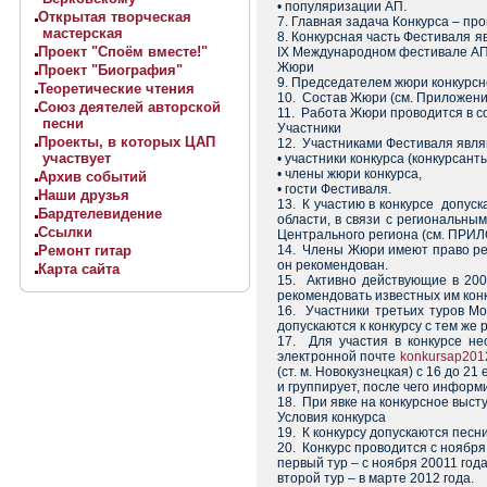
• популяризации АП.
Открытая творческая
7. Главная задача Конкурса – пр
мастерская
8. Конкурсная часть Фестиваля я
Проект "Споём вместе!"
IX Международном фестивале АП «
Жюри
Проект "Биография"
9. Председателем жюри конкурсн
Теоретические чтения
10. Состав Жюри (см. Приложени
Союз деятелей авторской
11. Работа Жюри проводится в с
песни
Участники
Проекты, в которых ЦАП
12. Участниками Фестиваля явля
участвует
• участники конкурса (конкурсанты
• члены жюри конкурса,
Архив событий
• гости Фестиваля.
Наши друзья
13. К участию в конкурсе допус
Бардтелевидение
области, в связи с региональны
Ссылки
Центрального региона (см. ПРИЛ
Ремонт гитар
14. Члены Жюри имеют право рек
он рекомендован.
Карта сайта
15. Активно действующие в 2007
рекомендовать известных им конк
16. Участники третьих туров Мо
допускаются к конкурсу с тем же
17. Для участия в конкурсе н
электронной почте
konkursap201
(ст. м. Новокузнецкая) с 16 до 2
и группирует, после чего информ
18. При явке на конкурсное выст
Условия конкурса
19. К конкурсу допускаются песн
20. Конкурс проводится с ноября 
первый тур – с ноября 20011 года
второй тур – в марте 2012 года.