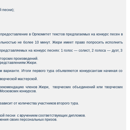
й песни);
предоставление в Оргкомитет текстов предлагаемых на конкурс песен в
льностью не более 10 минут. Жюри имеет право попросить исполнить
редставляемых на конкурс песнях: 1 голос — солист, 2 голоса — дуэт, 3
вторских произведений.
представлениям Жюри.
м варианте. Итоги первого тура объявляются конкурсантам начиная со
ворческой мастерской.
рекомендацию членов Жюри, творческих объединений или творческих
Московских конкурсов.
ависит от количества участников второго тура.
кой песни с вручением соответствующих дипломов.
ения своих персональных призов.