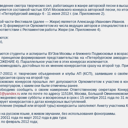
оведение смотра творческих сил, работающих в жанре авторской песни в высш
вляется составной частью XXVI Московского конкурса авторской песни, по ит
Петербургский аккорд» 6 - 11 июня 2012 г. (см. Приложение 2).
ой части Фестиваля (далее — Жюри) является Александр Иванович Иванов.
е 3) формируется Оргкомитетом из числа ведущих авторов и специалистов в
оответствии с Регламентом работы Жюри (см. Приложение 4).
ются:
),
каются студенты и аспиранты ВУЗов Москвы и ближнего Подмосковья в возрас
м принципом формирования представительства на «Петербургском аккорде», 
ОЖЕНИЕ 4). Параллельное участие в этих конкурсах исключается.
омендовать достойных по их мнению конкурсантов сразу на второй тур. При
-20011 гг. творческие объединения и клубы АП (КСП), заявившие о своём
урсантов сразу на второй тур.
сковских конкурсов прошлых лет допускаются Оргкомитетом к участию в ко
 репертуаром, с каким они были отмечены ранее.
еобходимо сообщить о своем намерении Ответственному секретарю Конку
2@yandex.ru
или по почте по адресу 115184, Москва, Большой Овчинниковски
1 ежедневно кроме субботы и воскресенья в срок с 15 октября 2011 года по 3
ирует конкурсантов о датах конкурсных выступлений.
упление (первый или второй туры) конкурсанты заполняют Анкету участника К
и на русском языке, в живом звучании, без использования фонограммы.
20011 года по март 2012 года в два тура:
 по февраль 2012 года;