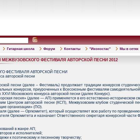
Гитарная школа
Форум
Контакты
"Иконостас"
Мы в сетях
 МЕЖВУЗОВСКОГО ФЕСТИВАЛЯ АВТОРСКОЙ ПЕСНИ 2012
ГО ФЕСТИВАЛЯ АВТОРСКОЙ ПЕСНИ
рса авторской песни
рской песни (далее – Фестиваль) продолжает традиции конкурсов студенчес
ональных конкурсов, приуроченных к Всесоюзным фестивалям самодеятельной 
х XXVI Московского конкурса авторской песни (далее Конкурс).
торская песня» (далее — АП) применяется в его естественно-историческом см
ким Центром авторской песни (КСП), Межвузовским клубом студенческой пе
щие организации» (ПО).
валя (далее — Оргкомитет), который осуществляет всю работу по проведению
теля Оргкомитета и назначает Ответственного секретаря конкурсной части 
рований в жанре АП;
авторов и исполнителей;
ежи к поэтическому и песенному творчеству;