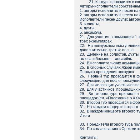
21. Конкурс проводится в сле
Авторы-исполнители собственны
1. авторы-исполнители песен на 
2. авторы-исполнители песен на с
Исполнители песен других автор
3. солисты;
4. дуэты;
5. ансамбли.
21. Для участия в номинации 1 
трёх экземплярах.
22. На конкурсном выступлении
дополнительно третью песню.
23. Деление на солистов, дуэты 
голоса и больше — ансамбль.
24. В исполнительских номинация
25. В спорных случаях Жюри им
Порядок проведения конкурса
26. Первый тур проводится в ф
следующего дня после прослушив
27. Для желающих участников пер
28. Для участников, прошедших н
29. Во втором туре принимают
площадок (см. «Положение о XXVI 
30. Второй тур проводится в фор
31. На каждом концерте второго 
32. В каждом концерте второго ту
Итоги
33. Победители второго тура по
34. По согласованию с Оргкомит
Контакты: