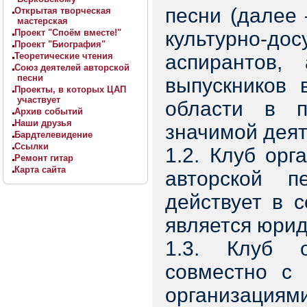
песни (далее
Открытая творческая
мастерская
Проект "Споём вместе!"
культурно-д
Проект "Биография"
Теоретические чтения
аспирантов
Союз деятелей авторской
песни
выпускников 
Проекты, в которых ЦАП
участвует
области в п
Архив событий
Наши друзья
значимой деят
Бардтелевидение
Ссылки
1.2. Клуб ор
Ремонт гитар
Карта сайта
авторской 
действует в 
является юри
1.3. Клуб о
совместно с 
организаци