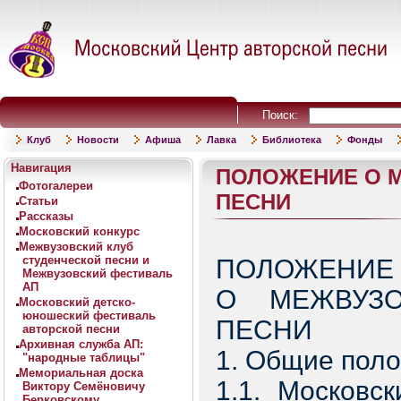
Поиск:
Клуб
Новости
Афиша
Лавка
Библиотека
Фонды
Навигация
ПОЛОЖЕНИЕ О 
Фотогалереи
ПЕСНИ
Статьи
Рассказы
Московский конкурс
Межвузовский клуб
студенческой песни и
ПОЛОЖЕНИЕ
Межвузовский фестиваль
АП
О МЕЖВУЗО
Московский детско-
юношеский фестиваль
ПЕСНИ
авторской песни
Архивная служба АП:
1. Общие пол
"народные таблицы"
Мемориальная доска
1.1. Московс
Виктору Семёновичу
Берковскому