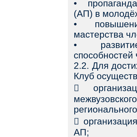
• пропаганда
(АП) в молодё
• повышение
мастерства чл
• развитие
способностей 
2.2. Для дост
Клуб осущест
 организа
межвузовского
регионального
 организаци
АП;