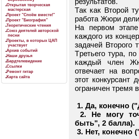
результатов.
Открытая творческая
Так как Втоpой т
мастерская
Проект "Споём вместе!"
работа Жюри дели
Проект "Биография"
Теоретические чтения
На первом этапе
Союз деятелей авторской
каждого из концер
песни
Проекты, в которых ЦАП
задачей Втоpого 
участвует
Архив событий
Тpетьего тура, по
Наши друзья
каждый член Жю
Бардтелевидение
Ссылки
отвечает на вопр
Ремонт гитар
Карта сайта
этот конкурсант 
ограничен тремя 
1. Да, конечно ("
2. Не могу то
быть", 2 балла).
3. Нет, конечно (