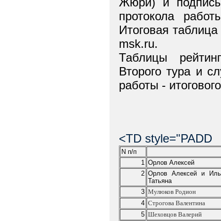
Жюри) и подписы
протокола работ
Итоговая таблица 
msk.ru.
Таблицы рейтин
Втоpого тура и с
работы - итоговог
<TD style="PADD
N
п
/
п
1
Орлов Алексей
2
Орлов Алексей и Иль
Татьяна
3
Мулюков
Родион
4
Строгова
Валентина
5
Шеховцов
Валерий