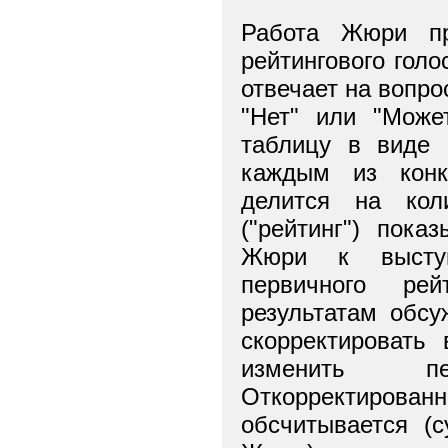
Работа Жюри пр
рейтингового гол
отвечает на вопро
"Нет" или "Може
таблицу в виде 
каждым из конк
делится на кол
("рейтинг") пока
Жюри к выступл
первичного рей
результатам обс
скорректировать
изменить пе
Откорректиров
обсчитывается (