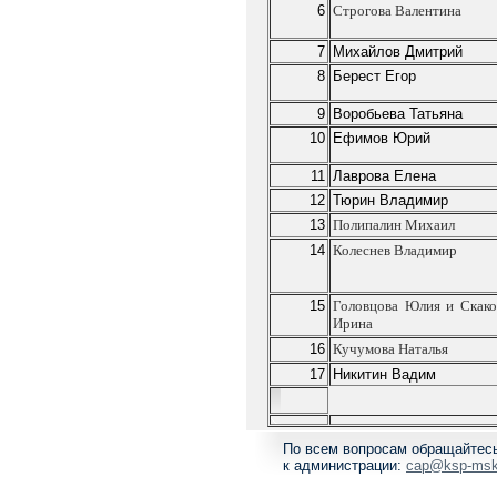
6
Строгова
Валентина
7
Михайлов Дмитрий
8
Берест Егор
9
Воробьева Татьяна
10
Ефимов Юрий
11
Лаврова Елена
12
Тюрин Владимир
13
Полипалин
Михаил
14
Колеснев
Владимир
15
Головцова
Юлия и
Скак
Ирина
16
Кучумова
Наталья
17
Никитин Вадим
По всем вопросам обращайтес
к администрации:
cap@ksp-msk