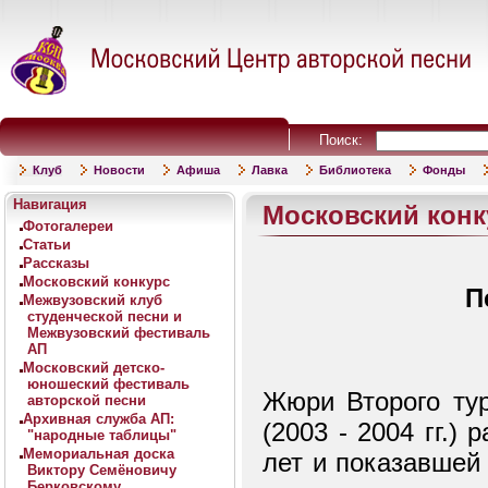
Поиск:
Клуб
Новости
Афиша
Лавка
Библиотека
Фонды
Навигация
Московский конк
Фотогалереи
Статьи
Рассказы
Московский конкурс
П
Межвузовский клуб
студенческой песни и
Межвузовский фестиваль
АП
Московский детско-
юношеский фестиваль
Жюри Втоpого тур
авторской песни
Архивная служба АП:
(2003 - 2004 гг.)
"народные таблицы"
Мемориальная доска
лет и показавшей
Виктору Семёновичу
Берковскому