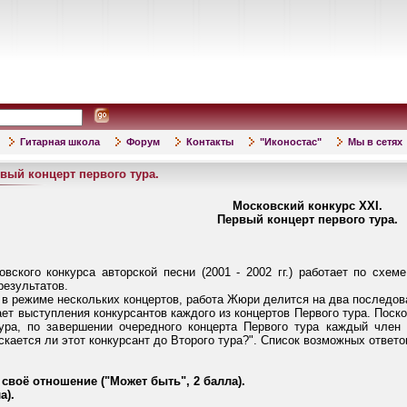
Гитарная школа
Форум
Контакты
"Иконостас"
Мы в сетях
вый концерт первого тура.
Московский конкурс XXI.
Первый концерт первого тура.
ского конкурса авторской песни (2001 - 2002 гг.) работает по схе
результатов.
 в режиме нескольких концертов, работа Жюри делится на два последов
ет выступления конкурсантов каждого из концертов Первого тура. Поск
тура, по завершении очередного концерта Первого тура каждый член
кается ли этот конкурсант до Второго тура?". Список возможных ответо
 своё отношение ("Может быть", 2 балла).
а).