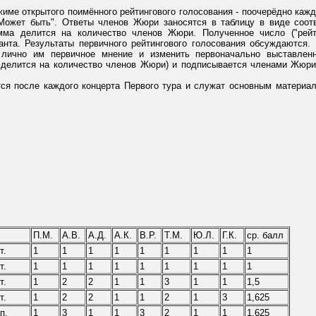
име открытого поимённого рейтингового голосования - поочерёдно каж
 "Может быть". Ответы членов Жюри заносятся в таблицу в виде соо
мма делится на количество членов Жюри. Полученное число ("рейт
анта. Результаты первичного рейтингового голосования обсуждаются
е лично им первичное мнение и изменить первоначально выставлен
 делится на количество членов Жюри) и подписывается членами Жюри 
ся после каждого концерта Первого тура и служат основным материал
П.М.
А.В.
А.Д.
А.К.
В.Р.
Т.М.
Ю.Л.
Г.К.
ср. балл
т.
1
1
1
1
1
1
1
1
1
т.
1
1
1
1
1
1
1
1
1
т.
1
2
2
1
1
3
1
1
1,5
т.
1
2
2
1
1
2
1
3
1,625
п.
1
3
1
1
3
2
1
1
1,625