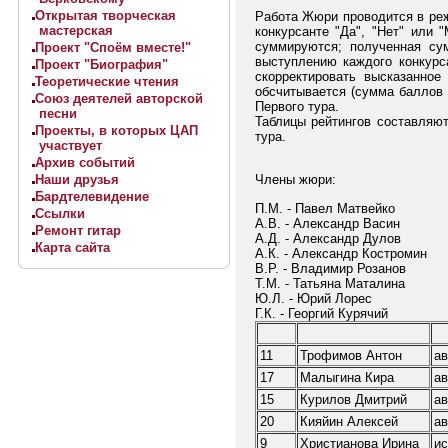
Открытая творческая
Работа Жюри проводится в реж
мастерская
конкурсанте "Да", "Нет" или
суммируются; полученная су
Проект "Споём вместе!"
выступлению каждого конкурс
Проект "Биография"
скорректировать высказанно
Теоретические чтения
обсчитывается (сумма баллов
Союз деятелей авторской
Первого тура.
песни
Таблицы рейтингов составляют
Проекты, в которых ЦАП
тура.
участвует
Архив событий
Члены жюри:
Наши друзья
Бардтелевидение
П.М. - Павел Матвейко
Ссылки
А.В. - Александр Васин
Ремонт гитар
А.Д. - Александр Дулов
Карта сайта
А.К. - Александр Костромин
В.Р. - Владимир Розанов
Т.М. - Татьяна Маталина
Ю.Л. - Юрий Лорес
Г.К. - Георгий Курячий
11
Трофимов Антон
ав
17
Малыгина Кира
ав
15
Курилов Дмитрий
ав
20
Кияйин Алексей
ав
9
Христианова Ирина
ис