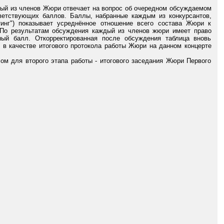
дый из членов Жюри отвечает на вопрос об очередном обсуждаемом
тветствующих баллов. Баллы, набранные каждым из конкурсантов,
инг") показывает усреднённое отношение всего состава Жюри к
. По результатам обсуждения каждый из членов жюри имеет право
ный балл. Откорректированная после обсуждения таблица вновь
в качестве итогового протокола работы Жюри на данном концерте
ом для второго этапа работы - итогового заседания Жюри Первого