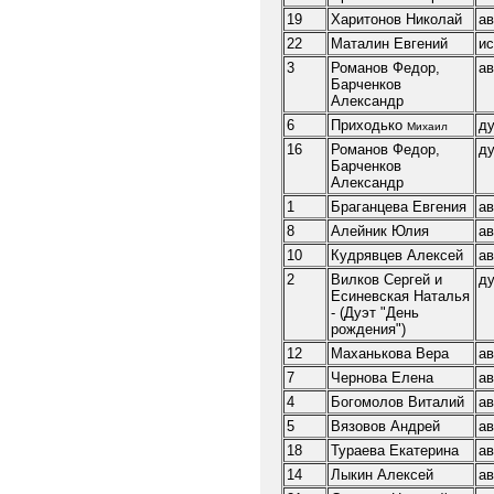
19
Харитонов Николай
ав
22
Маталин Евгений
ис
3
Романов Федор,
ав
Барченков
Александр
6
Приходько
ду
Михаил
16
Романов Федор,
ду
Барченков
Александр
1
Браганцева Евгения
ав
8
Алейник Юлия
ав
10
Кудрявцев Алексей
ав
2
Вилков Сергей и
ду
Есиневская Наталья
- (Дуэт "День
рождения")
12
Маханькова Вера
ав
7
Чернова Елена
ав
4
Богомолов Виталий
ав
5
Вязовов Андрей
ав
18
Тураева Екатерина
ав
14
Лыкин Алексей
ав