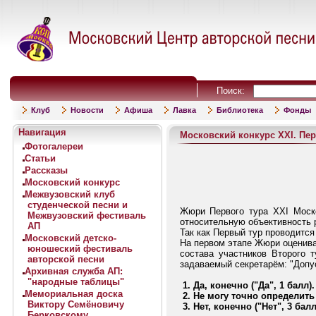
Поиск:
Клуб
Новости
Афиша
Лавка
Библиотека
Фонды
Навигация
Московский конкурс XXI. Пер
Фотогалереи
Статьи
Рассказы
Московский конкурс
Межвузовский клуб
студенческой песни и
Жюри Первого тура XXI Москов
Межвузовский фестиваль
относительную объективность 
АП
Так как Первый тур проводится
Московский детско-
На первом этапе Жюри оценива
юношеский фестиваль
состава участников Второго 
авторской песни
задаваемый секретарём: "Допус
Архивная служба АП:
"народные таблицы"
1. Да, конечно ("Да", 1 балл).
Мемориальная доска
2. Не могу точно определить
Виктору Семёновичу
3. Нет, конечно ("Нет", 3 балл
Берковскому