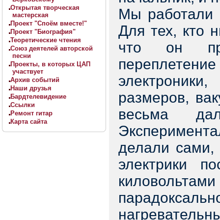
Открытая творческая
Мы работали 
мастерская
Проект "Споём вместе!"
Для тех, кто 
Проект "Биография"
Теоретические чтения
что он пре
Союз деятелей авторской
песни
переплете
Проекты, в которых ЦАП
участвует
электроники,
Архив событий
Наши друзья
размеров, вак
Бардтелевидение
Ссылки
весьма да
Ремонт гитар
Карта сайта
Эксперимен
делали сами,
электрики п
киловольтам
парадокс
нагреватель