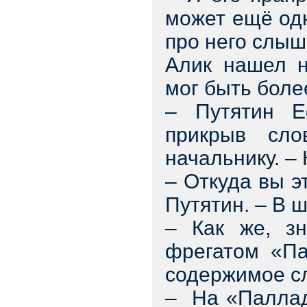
может ещё одн
про него слы
Алик нашел н
мог быть боле
– Путятин Е
прикрыв сл
начальнику. –
– Откуда вы э
Путятин. – В ш
– Как же, з
фрегатом «Па
содержимое с
– На «Паллад