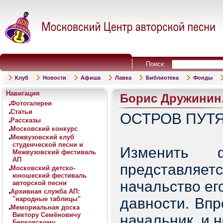
Поиск:
Клуб
Новости
Афиша
Лавка
Библиотека
Фонды
Навигация
Борис Дружинин.
Фотогалереи
Статьи
ОСТРОВ ПУТ
Рассказы
Московский конкурс
Межвузовский клуб
студенческой песни и
Изменить 
Межвузовский фестиваль
АП
представля
Московский детско-
юношеский фестиваль
начальство ег
авторской песни
Архивная служба АП:
"народные таблицы"
давности. Вп
Мемориальная доска
Виктору Семёновичу
начальник, и 
Берковскому