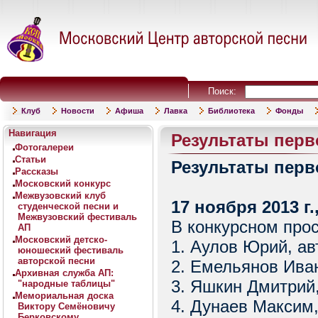
Поиск:
Клуб
Новости
Афиша
Лавка
Библиотека
Фонды
Навигация
Результаты перв
Фотогалереи
Статьи
Результаты перв
Рассказы
Московский конкурс
Межвузовский клуб
17 ноября 2013 г
студенческой песни и
Межвузовский фестиваль
В конкурсном про
АП
Московский детско-
1. Аулов Юрий, ав
юношеский фестиваль
авторской песни
2. Емельянов Иван
Архивная служба АП:
3. Яшкин Дмитрий
"народные таблицы"
Мемориальная доска
4. Дунаев Максим
Виктору Семёновичу
Берковскому