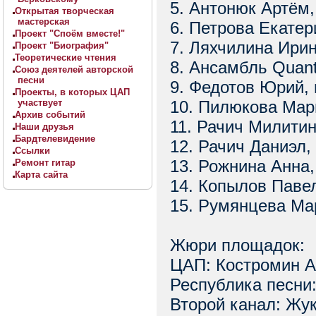
5. Антонюк Артём,
Открытая творческая
мастерская
6. Петрова Екатер
Проект "Споём вместе!"
7. Ляхчилина Ирин
Проект "Биография"
Теоретические чтения
8. Ансамбль Quanto
Союз деятелей авторской
песни
9. Федотов Юрий,
Проекты, в которых ЦАП
участвует
10. Пилюкова Мар
Архив событий
11. Рачич Милитин
Наши друзья
Бардтелевидение
12. Рачич Даниэл,
Ссылки
13. Рожнина Анна,
Ремонт гитар
Карта сайта
14. Копылов Паве
15. Румянцева Ма
Жюри площадок:
ЦАП: Костромин А
Республика песни:
Второй канал: Жу