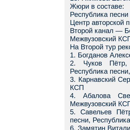
Жюри в составе:
Республика песни
Центр авторской 
Второй канал — Б
Межвузовский КС
На Второй тур ре
1. Богданов Алек
2. Чуков Пётр,
Республика песни
3. Карнавский Се
КСП
4. Абалова Све
Межвузовский КС
5. Савельев Пёт
песни, Республик
6. Замятин Витали