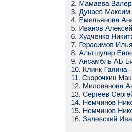
2. Мамаева Валер
3. Дунаев Максим
4. Емельянова Ан
5. Иванов Алексе
6. Худченко Никит
7. Герасимов Иль
8. Альтшулер Евге
9. Ансамбль АБ 
10. Клинк Галина 
11. Скорочкин Ма
12. Милованова А
13. Сергеев Серг
14. Немчинов Ник
15. Немчинов Ник
16. Залевский Ив