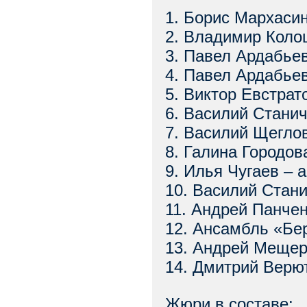
1. Борис Мархасин
2. Владимир Коло
3. Павел Ардабье
4. Павел Ардабье
5. Виктор Евстрат
6. Василий Станич
7. Василий Щеглов
8. Галина Городов
9. Илья Чугаев – 
10. Василий Стани
11. Андрей Панчен
12. Ансамбль «Бе
13. Андрей Мещер
14. Дмитрий Верют
Жюри в составе: