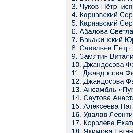
3. Чуков Пётр, ис
4. Карнавский Сер
5. Карнавский Сер
6. Абалова Светла
7. Бакажинский Ю
8. Савельев Пётр,
9. Замятин Витали
10. Джандосова Ф
11. Джандосова Ф
12. Джандосова Ф
13. Ансамбль «Пу
14. Саутова Анаст
15. Алексеева Нат
16. Удалов Леонти
17. Королёва Екат
18. Якимова Евген