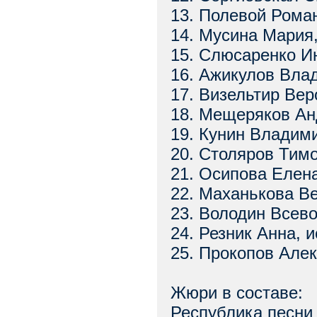
13. Полевой Роман
14. Мусина Мария,
15. Слюсаренко И
16. Ажикулов Вла
17. Визельтир Вер
18. Мещеряков Ан
19. Кунин Владими
20. Столяров Тим
21. Осипова Елена
22. Маханькова Ве
23. Володин Всево
24. Резник Анна, 
25. Прокопов Алек
Жюри в составе:
Республика песни