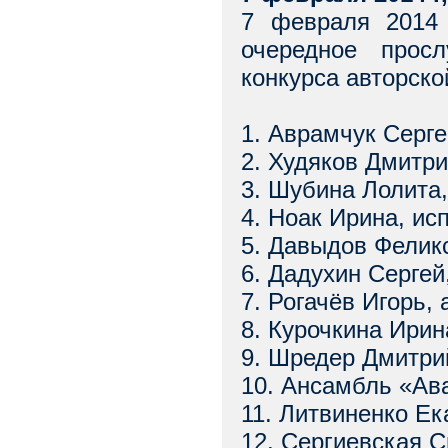
7 февраля 2014 
очередное просл
конкурса авторско
1. Аврамчук Серге
2. Худяков Дмитри
3. Шубина Лолита,
4. Ноак Ирина, ис
5. Давыдов Феликс
6. Дадухин Сергей
7. Рогачёв Игорь, 
8. Курочкина Ирин
9. Шредер Дмитри
10. Ансамбль «Ав
11. Литвиненко Ек
12. Сергиевская С