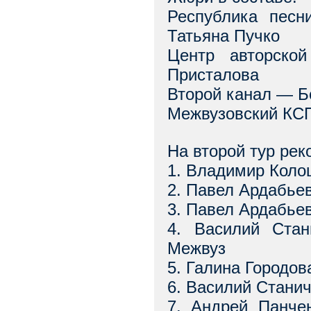
Республика песн
Татьяна Пучко
Центр авторско
Присталова
Второй канал — Б
Межвузовский КСП
На второй тур ре
1. Владимир Коло
2. Павел Ардабье
3. Павел Ардабье
4. Василий Стан
Межвуз
5. Галина Городов
6. Василий Стани
7. Андрей Панче