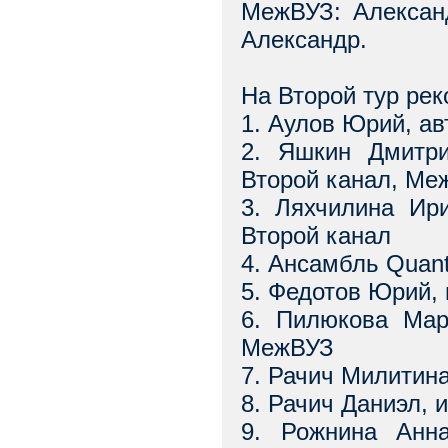
МежВУЗ: Алексан
Александр.
На Второй тур ре
1. Аулов Юрий, а
2. Яшкин Дмитри
Второй канал, Ме
3. Ляхчилина Ир
Второй канал
4. Ансамбль Quant
5. Федотов Юрий,
6. Пилюкова Мар
МежВУЗ
7. Рачич Милитин
8. Рачич Даниэл,
9. Рожнина Анн