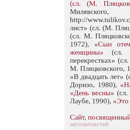
(сл. (М. Пляцко
Миляв
http://www.tuliko
лист» (сл. (М. Пля
(сл. М. Пляцковск
1972),
«Сын оте
женщины»
(сл.
перекрестках» (сл
М. Пляцковского, 
«В двадцать лет» (
Доризо, 1980),
«Н
«День весны»
(сл
Лаубе, 1990),
«Это 
Сайт, посвященный
автозапчастей