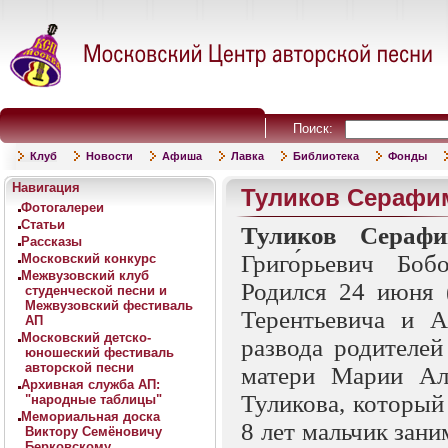
Поиск:
Клуб
Новости
Афиша
Лавка
Библиотека
Фонды
Навигация
Туликов Серафи
Фотогалереи
Статьи
Туликов Серафи
Рассказы
Григо́рьевич Бо
Московский конкурс
Межвузовский клуб
Родился 24 июня 
студенческой песни и
Межвузовский фестиваль
Терентьевича и 
АП
Московский детско-
развода родителей
юношеский фестиваль
авторской песни
матери Марии Ал
Архивная служба АП:
Туликова, который
"народные таблицы"
Мемориальная доска
8 лет мальчик зани
Виктору Семёновичу
Берковскому