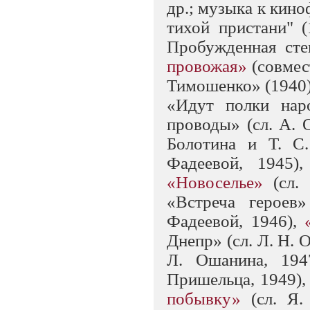
др.; музыка к кин
тихой пристани" 
Пробужденная степ
провожая»
(совмес
Тимошенко» (1940)
«Идут полки наро
проводы» (сл. А. О
Болотина и Т. С
Фадеевой, 1945),
«Новоселье»
(сл.
«Встреча героев
Фадеевой, 1946),
Днепр» (сл. Л. Н. 
Л. Ошанина, 194
Пришельца, 1949)
побывку»
(сл. Я.