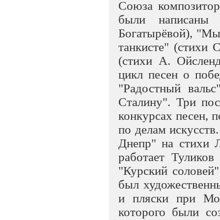
Союза композитор
были написаны 
Богатырёвой), "Мы
танкисте" (стихи 
(стихи А. Ойслен
цикл песен о побе
"Радостный вальс"
Сталину". Три по
конкурсах песен, 
по делам искусств
Днепр" на стихи 
работает Туликов
"Курский соловей"
был художественн
и пляски при Мо
которого были со