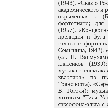
(1948), «Сказ о Рос
академического и 
окрылённая...» 
фортепиано; для
(1957), «Концертн
прелюдия и фуга 
голоса с фортепи
Семынина, 1942), «
(сл. Н. Ваймухам
классиков (1939
музыка к спектакл
квартира» по пь
Транспорта), «Сер
В. Гоголя); музы
мотивам "Тиля Уле
саксофона-альта с