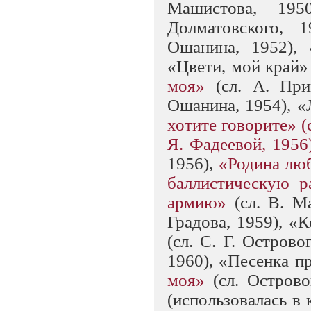
Машистова, 195
Долматовского, 
Ошанина, 1952), 
«Цвети, мой край» 
моя»
(сл. А. Пр
Ошанина, 1954), «
хотите говорите» (
Я. Фадеевой, 1956
1956),
«Родина лю
баллистическую 
армию»
(сл. В. 
Градова, 1959), «
(сл. С. Г. Острово
1960), «Песенка п
моя»
(сл. Острово
(использовалась в 