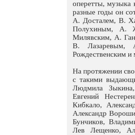
оперетты, музыка 
разные годы он со
А. Досталем, В. 
Полухиным, А. 
Милявским, А. Ган
В. Лазаревым, 
Рождественским и 
На протяжении сво
с такими выдающи
Людмила Зыкина,
Евгений Нестере
Кибкало, Алексан
Александр Ворошил
Бунчиков, Влади
Лев Лещенко, Ал