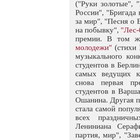
("Руки золотые", 
России", "Бригада
за мир", "Песня о 
на побывку",
"Лес-
премии. В том ж
молодежи"
(стихи
музыкального кон
студентов в Берли
самых ведущих к
снова первая п
студентов в Варш
Ошанина. Другая пе
стала самой попул
всех праздничны
Лениниана Сераф
партия, мир", "За