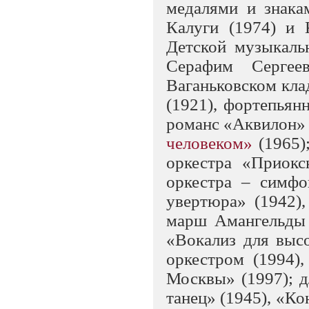
медалями и знака
Калуги (1974) и 
Детской музыкаль
Серафим Сергее
Ваганьковском кла
(1921), фортепьян
романс «Аквилон» 
человеком»
(1965)
оркестра «Приокск
оркестра – симфо
увертюра» (1942),
марш Амангельды 
«Вокализ для высо
оркестром (1994)
Москвы» (1997); д
танец» (1945), «К