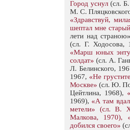
Город уснул
(сл. Б
М. С. Пляцковского
«Здравствуй, мил
шептал мне стары
лети над страною»
(сл. Г. Ходосова,
«Марш юных энту
солдат»
(сл. А. Ган
Л. Белинского, 196
1967,
«Не грустите
Москве»
(сл. Ю. П
Цейтлина, 1968),
1969),
«А там вда
метели» (сл. В. 
Малкова, 1970),
добился своего»
(с