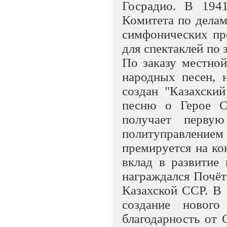
Госрадио. В 194
Комитета по делам
симфонических про
для спектаклей по 
По заказу местно
народных песен, н
создан "Казахски
песню о Герое С
получает перву
политуправлением 
премируется на ко
вклад в развитие
награждался Почё
Казахской ССР. В 
создание новог
благодарность от