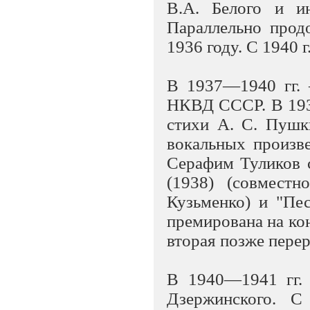
В.А. Белого и и
Параллельно прод
1936 году. С 1940 
В 1937—1940 гг. 
НКВД СССР. В 193
стихи A. C. Пушк
вокальных произве
Серафим Туликов 
(1938) (совмест
Кузьменко) и "Пе
премирована на ко
вторая позже пере
В 1940—1941 гг.
Дзержинского. С