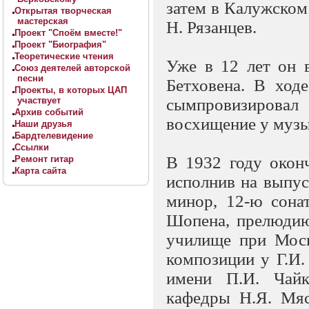
затем в Калужском
Открытая творческая
мастерская
Н. Рязанцев.
Проект "Споём вместе!"
Проект "Биография"
Теоретические чтения
Уже в 12 лет он 
Союз деятелей авторской
песни
Бетховена. В ход
Проекты, в которых ЦАП
участвует
сымпровизировал
Архив событий
восхищение у музы
Наши друзья
Бардтелевидение
Ссылки
В 1932 году окон
Ремонт гитар
Карта сайта
исполнив на выпус
минор, 12-ю сона
Шопена, прелюдию
училище при Моск
композиции у Г.И
имени П.И. Чайк
кафедры Н.Я. Мяс